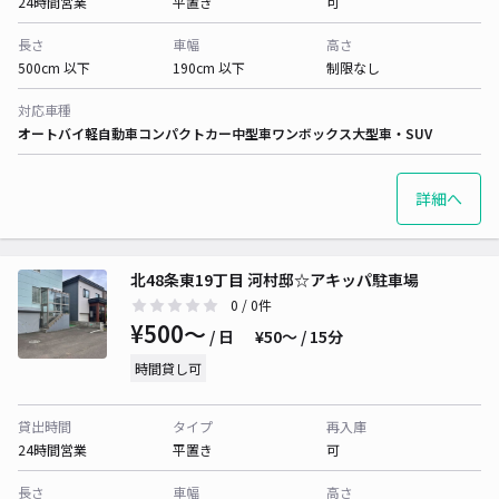
24時間営業
平置き
可
長さ
車幅
高さ
500cm 以下
190cm 以下
制限なし
対応車種
オートバイ
軽自動車
コンパクトカー
中型車
ワンボックス
大型車・SUV
詳細へ
北48条東19丁目 河村邸☆アキッパ駐車場
0
/ 0件
¥500〜
/ 日
¥50〜 / 15分
時間貸し可
貸出時間
タイプ
再入庫
24時間営業
平置き
可
長さ
車幅
高さ