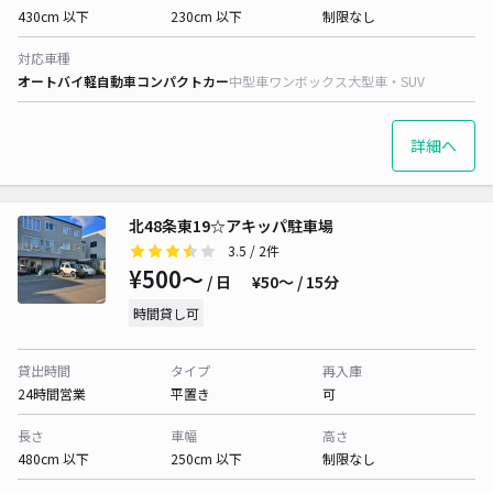
430cm 以下
230cm 以下
制限なし
対応車種
オートバイ
軽自動車
コンパクトカー
中型車
ワンボックス
大型車・SUV
詳細へ
北48条東19☆アキッパ駐車場
3.5
/ 2件
¥500〜
/ 日
¥50〜 / 15分
時間貸し可
貸出時間
タイプ
再入庫
24時間営業
平置き
可
長さ
車幅
高さ
480cm 以下
250cm 以下
制限なし