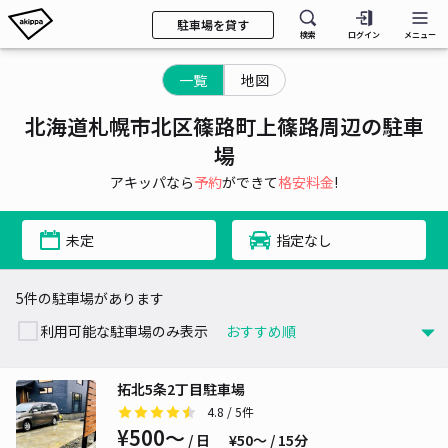
駐車場を貸す
検索
ログイン
メニュー
一覧
地図
北海道札幌市北区篠路町上篠路周辺の駐車
場
アキッパなら
予約
ができて
格安料金
!
未定
指定なし
5件の駐車場があります
利用可能な駐車場のみ表示
拓北5条2丁目駐車場
4.8
/ 5件
¥500〜
/ 日
¥50〜 / 15分