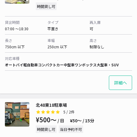
時間貸し可
貸出時間
タイプ
再入庫
07:00 〜18:30
平置き
可
長さ
車幅
高さ
750cm 以下
250cm 以下
制限なし
対応車種
オートバイ
軽自動車
コンパクトカー
中型車
ワンボックス
大型車・SUV
詳細へ
北48東18駐車場
5
/ 2件
¥500〜
/ 日
¥50〜 / 15分
時間貸し可
当日予約不可