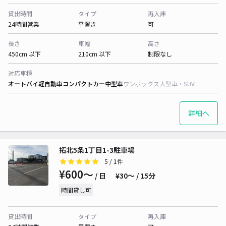
貸出時間
タイプ
再入庫
24時間営業
平置き
可
長さ
車幅
高さ
450cm 以下
210cm 以下
制限なし
対応車種
オートバイ
軽自動車
コンパクトカー
中型車
ワンボックス
大型車・SUV
詳細へ
拓北5条1丁目1-3駐車場
5
/ 1件
¥600〜
/ 日
¥30〜 / 15分
時間貸し可
貸出時間
タイプ
再入庫