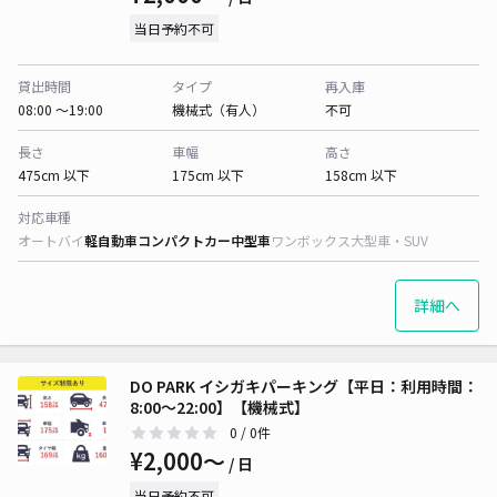
当日予約不可
貸出時間
タイプ
再入庫
08:00 〜19:00
機械式（有人）
不可
長さ
車幅
高さ
475cm 以下
175cm 以下
158cm 以下
対応車種
オートバイ
軽自動車
コンパクトカー
中型車
ワンボックス
大型車・SUV
詳細へ
DO PARK イシガキパーキング【平日：利用時間：
8:00～22:00】【機械式】
0
/ 0件
¥2,000〜
/ 日
当日予約不可