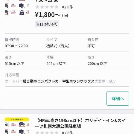
7:30～22:00
0
/ 0件
¥1,800〜
/ 日
当日予約不可
貸出時間
タイプ
再入庫
07:30 〜22:00
機械式（有人）
不可
長さ
車幅
高さ
515cm 以下
205cm 以下
200cm 以下
対応車種
オートバイ
軽自動車
コンパクトカー
中型車
ワンボックス
大型車・SUV
詳細へ
【HR車:高さ198cm以下】ホリデイ・イン&スイ
ーツ札幌大通公園駐車場
0
/ 0件