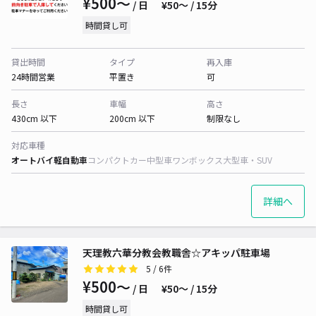
¥500〜
/ 日
¥50〜 / 15分
時間貸し可
貸出時間
タイプ
再入庫
24時間営業
平置き
可
長さ
車幅
高さ
430cm 以下
200cm 以下
制限なし
対応車種
オートバイ
軽自動車
コンパクトカー
中型車
ワンボックス
大型車・SUV
詳細へ
天理教六華分教会教職舎☆アキッパ駐車場
5
/ 6件
¥500〜
/ 日
¥50〜 / 15分
時間貸し可