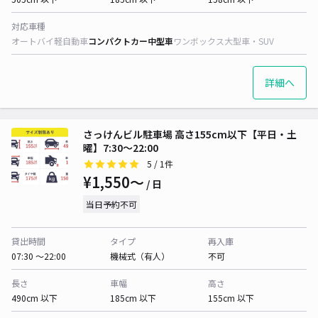
対応車種
オートバイ
軽自動車
コンパクトカー
中型車
ワンボックス
大型車・SUV
詳細へ
さっけんビル駐車場 高さ155cm以下【平日・土
曜】7:30～22:00
5
/ 1件
¥1,550〜
/ 日
当日予約不可
貸出時間
タイプ
再入庫
07:30 〜22:00
機械式（有人）
不可
長さ
車幅
高さ
490cm 以下
185cm 以下
155cm 以下