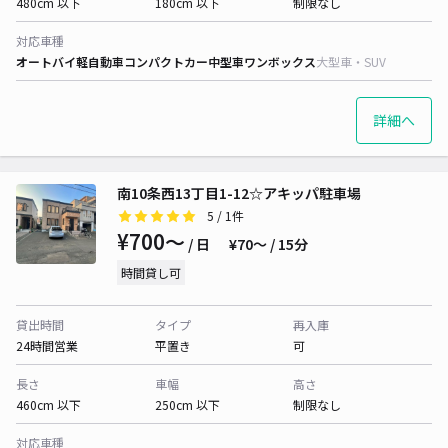
480cm 以下
180cm 以下
制限なし
対応車種
オートバイ
軽自動車
コンパクトカー
中型車
ワンボックス
大型車・SUV
詳細へ
南10条西13丁目1-12☆アキッパ駐車場
5
/ 1件
¥700〜
/ 日
¥70〜 / 15分
時間貸し可
貸出時間
タイプ
再入庫
24時間営業
平置き
可
長さ
車幅
高さ
460cm 以下
250cm 以下
制限なし
対応車種