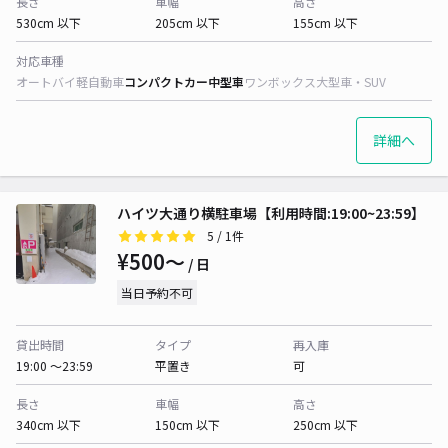
長さ
車幅
高さ
530cm 以下
205cm 以下
155cm 以下
対応車種
オートバイ
軽自動車
コンパクトカー
中型車
ワンボックス
大型車・SUV
詳細へ
ハイツ大通り横駐車場【利用時間:19:00~23:59】
5
/ 1件
¥500〜
/ 日
当日予約不可
貸出時間
タイプ
再入庫
19:00 〜23:59
平置き
可
長さ
車幅
高さ
340cm 以下
150cm 以下
250cm 以下