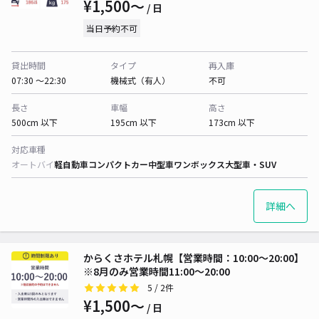
¥1,500〜
/ 日
当日予約不可
貸出時間
タイプ
再入庫
07:30 〜22:30
機械式（有人）
不可
長さ
車幅
高さ
500cm 以下
195cm 以下
173cm 以下
対応車種
オートバイ
軽自動車
コンパクトカー
中型車
ワンボックス
大型車・SUV
詳細へ
からくさホテル札幌【営業時間：10:00～20:00】
※8月のみ営業時間11:00～20:00
5
/ 2件
¥1,500〜
/ 日