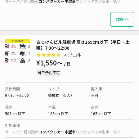
オートバイ
軽自動車
コンパクトカー
中型車
ワンボックス
大型車・SUV
詳細へ
さっけんビル駐車場 高さ165cm以下【平日・土
曜】7:30～22:00
4.9
/ 12件
¥1,550〜
/ 日
当日予約不可
貸出時間
タイプ
再入庫
07:30 〜22:00
機械式（有人）
不可
長さ
車幅
高さ
505cm 以下
185cm 以下
165cm 以下
対応車種
オートバイ
軽自動車
コンパクトカー
中型車
ワンボックス
大型車・SUV