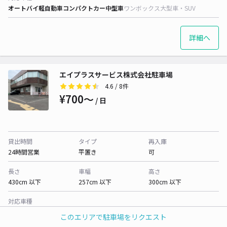
オートバイ
軽自動車
コンパクトカー
中型車
ワンボックス
大型車・SUV
詳細へ
エイプラスサービス株式会社駐車場
4.6
/ 8件
¥700〜
/ 日
貸出時間
タイプ
再入庫
24時間営業
平置き
可
長さ
車幅
高さ
430cm 以下
257cm 以下
300cm 以下
対応車種
オートバイ
軽自動車
コンパクトカー
中型車
ワンボックス
大型車・SUV
このエリアで駐車場をリクエスト