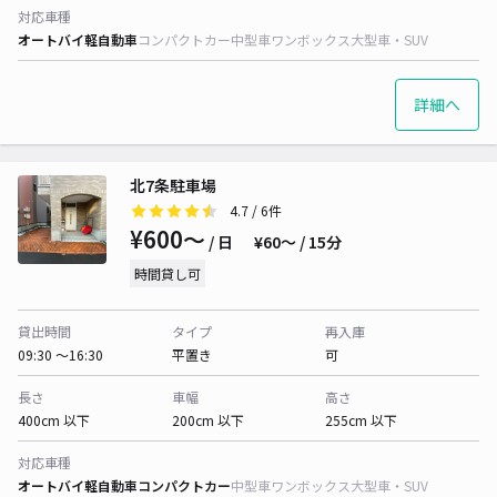
対応車種
オートバイ
軽自動車
コンパクトカー
中型車
ワンボックス
大型車・SUV
詳細へ
北7条駐車場
4.7
/ 6件
¥600〜
/ 日
¥60〜 / 15分
時間貸し可
貸出時間
タイプ
再入庫
09:30 〜16:30
平置き
可
長さ
車幅
高さ
400cm 以下
200cm 以下
255cm 以下
対応車種
オートバイ
軽自動車
コンパクトカー
中型車
ワンボックス
大型車・SUV