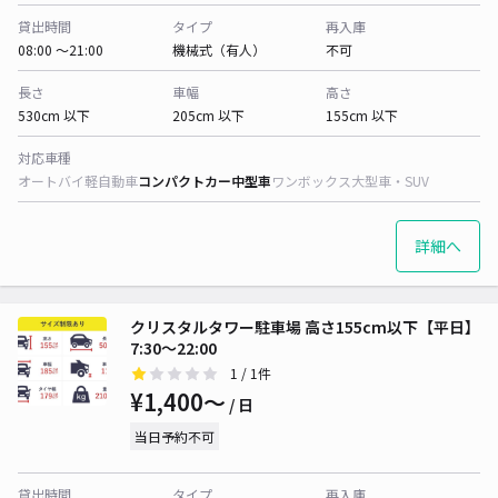
貸出時間
タイプ
再入庫
08:00 〜21:00
機械式（有人）
不可
長さ
車幅
高さ
530cm 以下
205cm 以下
155cm 以下
対応車種
オートバイ
軽自動車
コンパクトカー
中型車
ワンボックス
大型車・SUV
詳細へ
クリスタルタワー駐車場 高さ155cm以下【平日】
7:30～22:00
1
/ 1件
¥1,400〜
/ 日
当日予約不可
貸出時間
タイプ
再入庫