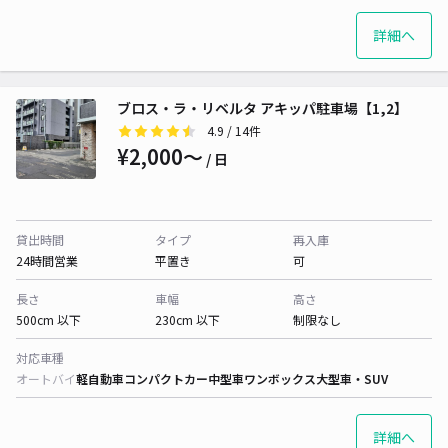
詳細へ
ブロス・ラ・リベルタ アキッパ駐車場【1,2】
4.9
/ 14件
¥2,000〜
/ 日
貸出時間
タイプ
再入庫
24時間営業
平置き
可
長さ
車幅
高さ
500cm 以下
230cm 以下
制限なし
対応車種
オートバイ
軽自動車
コンパクトカー
中型車
ワンボックス
大型車・SUV
詳細へ