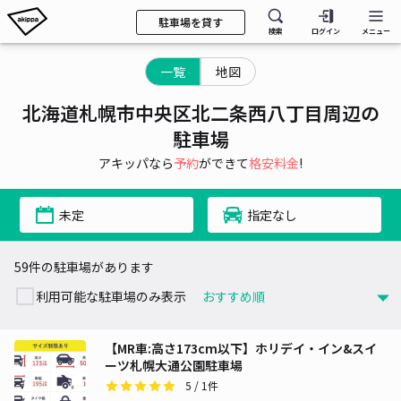
駐車場を貸す
検索
ログイン
メニュー
一覧
地図
北海道札幌市中央区北二条西八丁目周辺の
駐車場
アキッパなら
予約
ができて
格安料金
!
未定
指定なし
59件の駐車場があります
利用可能な駐車場のみ表示
【MR車:高さ173cm以下】ホリデイ・イン&スイ
ーツ札幌大通公園駐車場
5
/ 1件