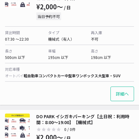
¥2,000〜
/ 日
当日予約不可
貸出時間
タイプ
再入庫
07:30 〜22:30
機械式（有人）
不可
長さ
車幅
高さ
500cm 以下
195cm 以下
198cm 以下
対応車種
オートバイ
軽自動車
コンパクトカー
中型車
ワンボックス
大型車・SUV
詳細へ
DO PARK イシガキパーキング【土日祝：利用時
間：8:00～19:00】【機械式】
0
/ 0件
¥2,000〜
/ 日