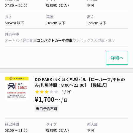
07:30 〜22:00
機械式（有人）
不可
長さ
車幅
高さ
505cm 以下
185cm 以下
155cm 以下
対応車種
オートバイ
軽自動車
コンパクトカー
中型車
ワンボックス
大型車・SUV
詳細へ
DO PARK ほくほく札幌ビル【ロールーフ/平日の
み/利用時間：8:00～21:00】【機械式】
3
/ 2件
¥1,700〜
/ 日
当日予約不可
貸出時間
タイプ
再入庫
08:00 〜21:00
機械式（有人）
不可