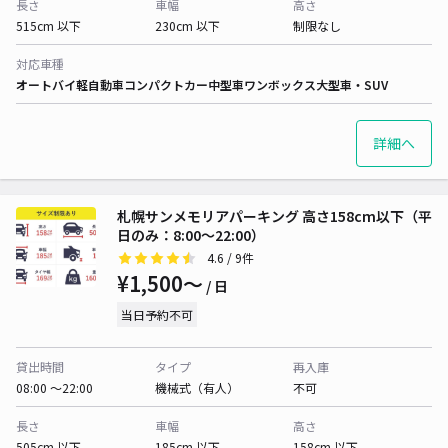
長さ
車幅
高さ
515cm 以下
230cm 以下
制限なし
対応車種
オートバイ
軽自動車
コンパクトカー
中型車
ワンボックス
大型車・SUV
詳細へ
札幌サンメモリアパーキング 高さ158cm以下（平
日のみ：8:00～22:00）
4.6
/ 9件
¥1,500〜
/ 日
当日予約不可
貸出時間
タイプ
再入庫
08:00 〜22:00
機械式（有人）
不可
長さ
車幅
高さ
505cm 以下
185cm 以下
158cm 以下