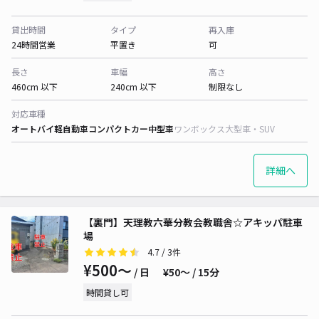
貸出時間
タイプ
再入庫
24時間営業
平置き
可
長さ
車幅
高さ
460cm 以下
240cm 以下
制限なし
対応車種
オートバイ
軽自動車
コンパクトカー
中型車
ワンボックス
大型車・SUV
詳細へ
【裏門】天理教六華分教会教職舎☆アキッパ駐車
場
4.7
/ 3件
¥500〜
/ 日
¥50〜 / 15分
時間貸し可