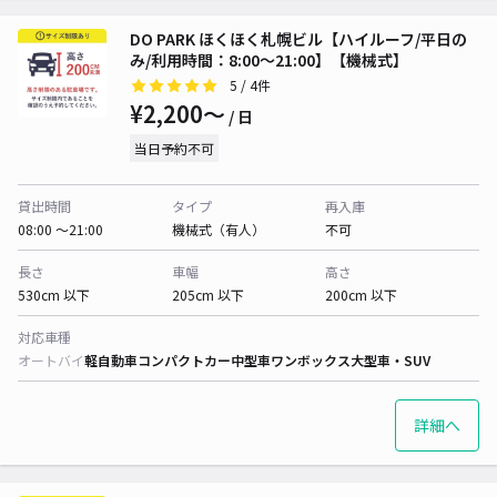
DO PARK ほくほく札幌ビル【ハイルーフ/平日の
み/利用時間：8:00～21:00】【機械式】
5
/ 4件
¥2,200〜
/ 日
当日予約不可
貸出時間
タイプ
再入庫
08:00 〜21:00
機械式（有人）
不可
長さ
車幅
高さ
530cm 以下
205cm 以下
200cm 以下
対応車種
オートバイ
軽自動車
コンパクトカー
中型車
ワンボックス
大型車・SUV
詳細へ