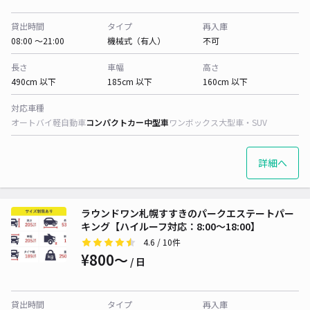
貸出時間
タイプ
再入庫
08:00 〜21:00
機械式（有人）
不可
長さ
車幅
高さ
490cm 以下
185cm 以下
160cm 以下
対応車種
オートバイ
軽自動車
コンパクトカー
中型車
ワンボックス
大型車・SUV
詳細へ
ラウンドワン札幌すすきのパークエステートパー
キング【ハイルーフ対応：8:00〜18:00】
4.6
/ 10件
¥800〜
/ 日
貸出時間
タイプ
再入庫