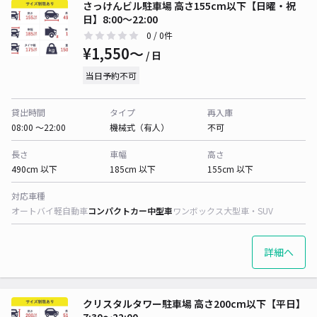
さっけんビル駐車場 高さ155cm以下【日曜・祝
日】8:00～22:00
0
/ 0件
¥1,550〜
/ 日
当日予約不可
貸出時間
タイプ
再入庫
08:00 〜22:00
機械式（有人）
不可
長さ
車幅
高さ
490cm 以下
185cm 以下
155cm 以下
対応車種
オートバイ
軽自動車
コンパクトカー
中型車
ワンボックス
大型車・SUV
詳細へ
クリスタルタワー駐車場 高さ200cm以下【平日】