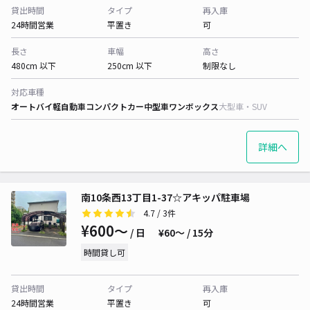
貸出時間
タイプ
再入庫
24時間営業
平置き
可
長さ
車幅
高さ
480cm 以下
250cm 以下
制限なし
対応車種
オートバイ
軽自動車
コンパクトカー
中型車
ワンボックス
大型車・SUV
詳細へ
南10条西13丁目1-37☆アキッパ駐車場
4.7
/ 3件
¥600〜
/ 日
¥60〜 / 15分
時間貸し可
貸出時間
タイプ
再入庫
24時間営業
平置き
可