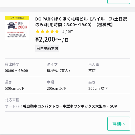
DO PARK ほくほく札幌ビル【ハイルーフ/土日祝
のみ/利用時間：8:00～19:00】【機械式】
5
/ 5件
¥2,200〜
/ 日
当日予約不可
貸出時間
タイプ
再入庫
08:00 〜19:00
機械式（有人）
不可
長さ
車幅
高さ
530cm 以下
205cm 以下
200cm 以下
対応車種
オートバイ
軽自動車
コンパクトカー
中型車
ワンボックス
大型車・SUV
詳細へ