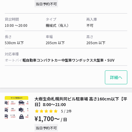
当日予約不可
貸出時間
タイプ
再入庫
10:00 〜20:00
機械式（有人）
不可
長さ
車幅
高さ
530cm 以下
205cm 以下
205cm 以下
対応車種
オートバイ
軽自動車
コンパクトカー
中型車
ワンボックス
大型車・SUV
詳細へ
大樹生命札幌共同ビル駐車場 高さ160cm以下【平
日】8:00～21:00
5
/ 2件
¥1,700〜
/ 日
当日予約不可