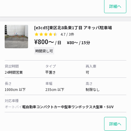
詳細へ
[e3cd5]東区北8条東1丁目 アキッパ駐車場
4.7
/ 3件
¥800〜
/ 日
¥80〜 / 15分
時間貸し可
貸出時間
タイプ
再入庫
24時間営業
平置き
可
長さ
車幅
高さ
1000cm 以下
235cm 以下
制限なし
対応車種
オートバイ
軽自動車
コンパクトカー
中型車
ワンボックス
大型車・SUV
詳細へ