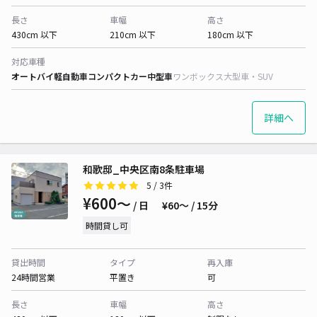
長さ
車幅
高さ
430cm 以下
210cm 以下
180cm 以下
対応車種
オートバイ
軽自動車
コンパクトカー
中型車
ワンボックス
大型車・SUV
詳細へ
和歌邸_中央区南8条駐車場
5
/ 3件
¥600〜
/ 日
¥60〜 / 15分
時間貸し可
貸出時間
タイプ
再入庫
24時間営業
平置き
可
長さ
車幅
高さ