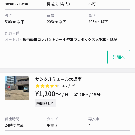
08:00 〜18:00
機械式（有人）
不可
長さ
車幅
高さ
530cm 以下
205cm 以下
205cm 以下
対応車種
オートバイ
軽自動車
コンパクトカー
中型車
ワンボックス
大型車・SUV
詳細へ
サンクルミエール大通南
4.7
/ 7件
¥1,200〜
/ 日
¥120〜 / 15分
時間貸し可
貸出時間
タイプ
再入庫
24時間営業
平置き
可