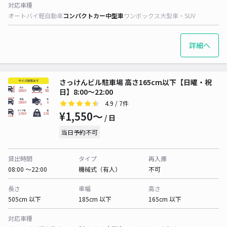
対応車種
オートバイ
軽自動車
コンパクトカー
中型車
ワンボックス
大型車・SUV
詳細へ
さっけんビル駐車場 高さ165cm以下【日曜・祝
日】8:00～22:00
4.9
/ 7件
¥1,550〜
/ 日
当日予約不可
貸出時間
タイプ
再入庫
08:00 〜22:00
機械式（有人）
不可
長さ
車幅
高さ
505cm 以下
185cm 以下
165cm 以下
対応車種