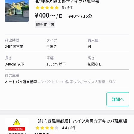
北9条東6 森田邸☆アキッパ駐車場
5
/ 6件
¥400〜
/ 日
¥40〜 / 15分
時間貸し可
貸出時間
タイプ
再入庫
24時間営業
平置き
可
長さ
車幅
高さ
340cm 以下
150cm 以下
制限なし
対応車種
オートバイ
軽自動車
コンパクトカー
中型車
ワンボックス
大型車・SUV
詳細へ
【前向き駐車必須】ハイツ片岡☆アキッパ駐車場
4.4
/ 8件