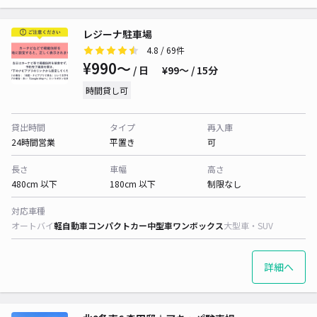
レジーナ駐車場
4.8
/ 69件
¥990〜
/ 日
¥99〜 / 15分
時間貸し可
貸出時間
タイプ
再入庫
24時間営業
平置き
可
長さ
車幅
高さ
480cm 以下
180cm 以下
制限なし
対応車種
オートバイ
軽自動車
コンパクトカー
中型車
ワンボックス
大型車・SUV
詳細へ