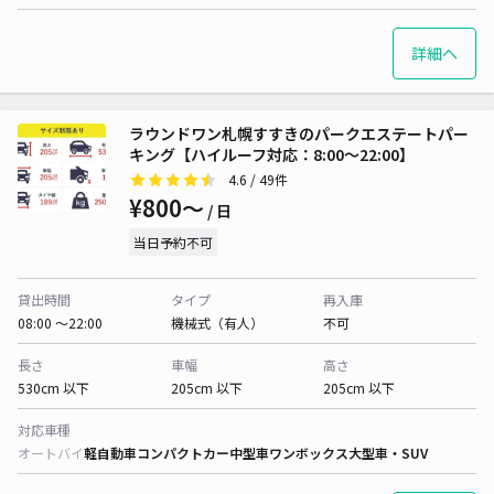
詳細へ
ラウンドワン札幌すすきのパークエステートパー
キング【ハイルーフ対応：8:00〜22:00】
4.6
/ 49件
¥800〜
/ 日
当日予約不可
貸出時間
タイプ
再入庫
08:00 〜22:00
機械式（有人）
不可
長さ
車幅
高さ
530cm 以下
205cm 以下
205cm 以下
対応車種
オートバイ
軽自動車
コンパクトカー
中型車
ワンボックス
大型車・SUV