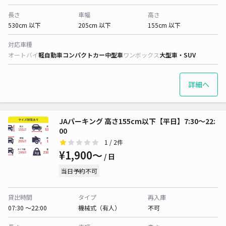
長さ
車幅
高さ
530cm 以下
205cm 以下
155cm 以下
対応車種
オートバイ
軽自動車
コンパクトカー
中型車
ワンボックス
大型車・SUV
詳細へ
JAパーキング 高さ155cm以下【平日】7:30～22:
00
1
/ 2件
¥1,900〜
/ 日
当日予約不可
貸出時間
タイプ
再入庫
07:30 〜22:00
機械式（有人）
不可