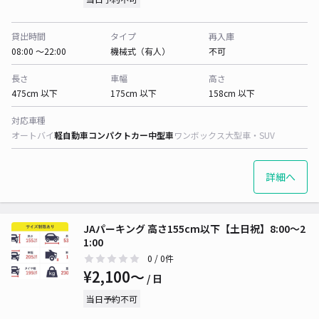
貸出時間
タイプ
再入庫
08:00 〜22:00
機械式（有人）
不可
長さ
車幅
高さ
475cm 以下
175cm 以下
158cm 以下
対応車種
オートバイ
軽自動車
コンパクトカー
中型車
ワンボックス
大型車・SUV
詳細へ
JAパーキング 高さ155cm以下【土日祝】8:00～2
1:00
0
/ 0件
¥2,100〜
/ 日
当日予約不可