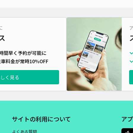
対応
に
ス
[e
時間早く予約が可能に
¥8
車料金が常時10%OFF
時間
詳しく見る
貸出
長さ
対応
サイトの利用について
アプ
よくある質問