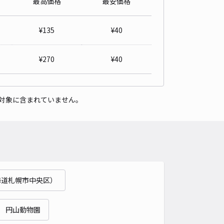
最高価格
最安価格
ス・ラ・リベルタ アキッパ駐車場【1,2】
4.9
/ 14件
¥
135
¥
40
,000〜
/ 日
¥
270
¥
40
時間
24時間営業
タイプ
平置き
再入庫
可
対象に含まれていません。
500cm 以下
車幅
230cm 以下
高さ
制限なし
車種
オートバイ
軽自動車
コンパクトカー
中型車
ワンボックス
大型車・SUV
詳細へ
海道札幌市中央区）
条東6 森田邸☆アキッパ駐車場
5
/ 6件
00〜
円山動物園
/ 日
¥40〜 / 15分