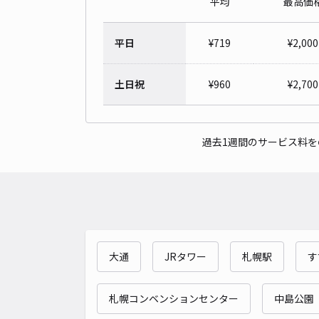
平均
最高価
平日
¥
719
¥
2,000
土日祝
¥
960
¥
2,700
過去1週間のサービス料
大通
JRタワー
札幌駅
す
札幌コンベンションセンター
中島公園