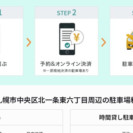
対応
¥ 900~
¥ 700~
北5
¥ 1,000~
¥6
¥ 1,000~
貸出
長さ
札幌市中央区北一条東六丁目周辺の駐車場
対応
場
時間貸し駐