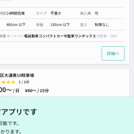
時間
24時間営業
タイプ
平置き
再入庫
可
480cm 以下
車幅
180cm 以下
高さ
制限なし
車種
オートバイ
軽自動車
コンパクトカー
中型車
ワンボックス
大型車・SUV
詳細へ
区大通東10駐車場
5
/ 6件
00〜
/ 日
¥60〜 / 15分
貸し可
00~
アアプリです
時間
24時間営業
タイプ
平置き
再入庫
可
可能です。
500cm 以下
車幅
200cm 以下
高さ
制限なし
かります。