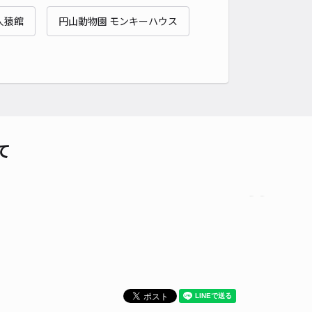
貸し可
人猿館
円山動物園 モンキーハウス
時間
24時間営業
タイプ
平置き
再入庫
可
340cm 以下
車幅
150cm 以下
高さ
制限なし
車種
オートバイ
軽自動車
コンパクトカー
中型車
ワンボックス
大型車・SUV
詳細へ
て
条東13 空き地☆アキッパ駐車場
5
/ 5件
00〜
/ 日
予約不可
時間
06:00 〜20:00
タイプ
平置き
再入庫
可
500cm 以下
車幅
240cm 以下
高さ
制限なし