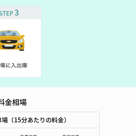
車種
オートバイ
軽自動車
コンパクトカー
中型車
ワンボックス
大型車・SUV
詳細へ
東9第二駐車場
5
/ 3件
00〜
/ 日
時間
24時間営業
タイプ
平置き
再入庫
可
500cm 以下
車幅
230cm 以下
高さ
制限なし
料金相場
車種
オートバイ
軽自動車
コンパクトカー
中型車
ワンボックス
大型車・SUV
車場（15分あたりの料金）
詳細へ