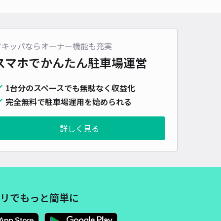
車種
オートバイ
軽自動車
コンパクトカー
中型車
ワンボックス
大型車・SUV
詳細へ
アキッパならオーナー機能も充実
スマホでかんたん
駐車場運営
3cd5]東区北8条東1丁目 アキッパ駐車場
1台分のスペースでも無駄なく収益化
4.7
/ 3件
00〜
完全無料で駐車場運用を始められる
/ 日
¥80〜 / 15分
貸し可
詳しく見る
時間
24時間営業
タイプ
平置き
再入庫
可
1000cm 以下
車幅
235cm 以下
高さ
制限なし
車種
オートバイ
軽自動車
コンパクトカー
中型車
ワンボックス
大型車・SUV
リでもっと簡単に
詳細へ