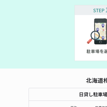
¥ 600~
¥ 1,000~
¥ 600~
北海道
日貸し駐車