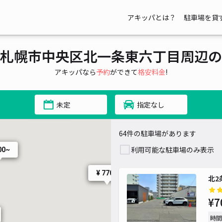
アキッパとは？
駐車場を貸
¥ 500~
¥ 700~
札幌市中央区北一条東六丁目周辺の
¥ 500~
アキッパなら
予約
ができて
格安料金
!
¥ 700~
¥ 700~
未定
指定なし
¥ 700~
64件の駐車場があります
利用可能な駐車場のみ表示
00~
¥ 770~
北2
¥7
時間