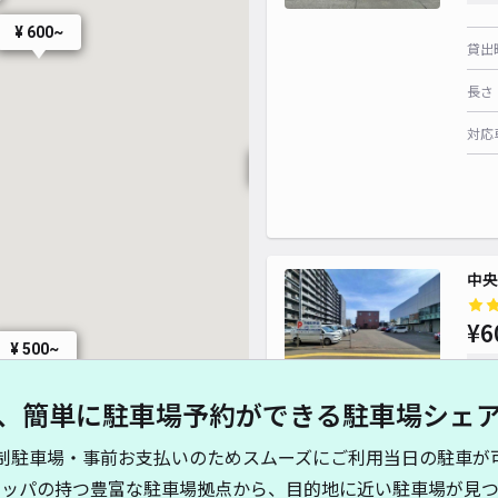
¥ 600~
貸出
長さ
対応
¥ 560~
中央
¥ 700~
¥ 700~
¥ 700~
¥6
¥ 500~
時間
¥ 6
、簡単に駐車場予約ができる駐車場シェ
¥ 600~
貸出
¥ 600~
制駐車場・事前お支払いのためスムーズにご利用当日の駐車が
長さ
キッパの持つ豊富な駐車場拠点から、目的地に近い駐車場が見つ