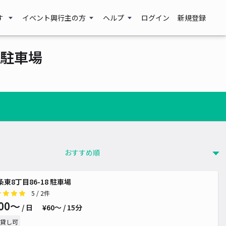
す
イベント興行主の方
ヘルプ
ログイン
新規登録
駐車場
条東8丁目86-18 駐車場
5
/ 2件
00〜
/ 日
¥60〜 / 15分
貸し可