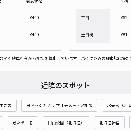
格
最安価格
平均
ブロ
¥
400
平日
¥
63
¥2
¥
400
土日祝
¥
81
貸出
をのぞく駐車料金から相場を算出しています。バイクのみの駐車場は集計
長さ
対応
近隣のスポット
すきの
ヨドバシカメラ マルチメディア札幌
水天宮（北
北9
¥4
きたえーる
円山公園（北海道）
北海道神宮