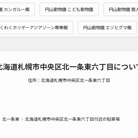
時間
園 カンガルー館
円山動物園 こども動物園
円山動物園 類
貸出
わくわくホリデーアジアゾーン寒帯館
円山動物園 エゾヒグマ館
長さ
対応
北海道札幌市中央区北一条東六丁目につい
住所：北海道札幌市中央区北一条東六丁目
北7
¥7
当日
北一条東
北海道札幌市中央区北一条東六丁目付近の駐車場
貸出
長さ