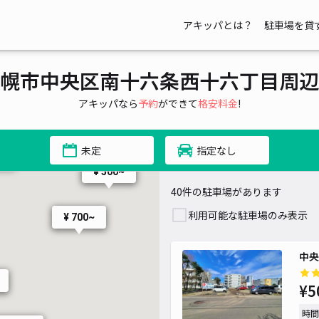
アキッパとは？
駐車場を貸
¥ 990~
幌市中央区南十六条西十六丁目周辺
アキッパなら
予約
ができて
格安料金
!
¥ 1,000~
~
未定
指定なし
~
¥ 500~
40件の駐車場があります
利用可能な駐車場のみ表示
¥ 700~
¥ 700~
中央
¥5
時間