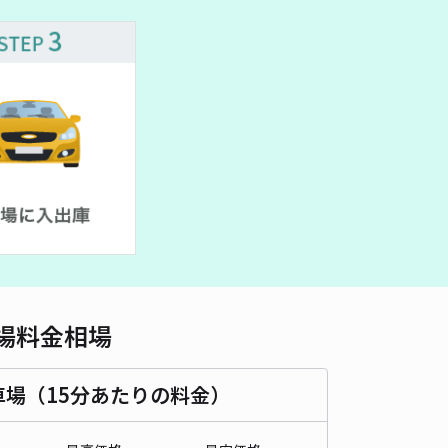
車種
オートバイ
軽自動車
コンパクトカー
中型車
ワンボックス
大型車・SUV
詳細へ
4条西13丁目2-40☆アキッパ駐車場
5
/ 2件
00〜
/ 日
¥60〜 / 15分
貸し可
時間
24時間営業
タイプ
平置き
再入庫
可
460cm 以下
車幅
250cm 以下
高さ
制限なし
場料金相場
車種
オートバイ
軽自動車
コンパクトカー
中型車
ワンボックス
大型車・SUV
車場（15分あたりの料金）
詳細へ