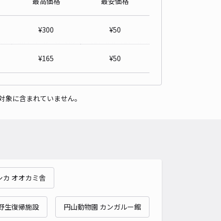
最高価格
最安価格
3条西23丁目2-12駐車場
5
/ 16件
¥
300
¥
50
00〜
/ 日
¥70〜 / 15分
貸し可
¥
165
¥
50
時間
24時間営業
タイプ
平置き
再入庫
可
対象に含まれていません。
480cm 以下
車幅
180cm 以下
高さ
制限なし
車種
オートバイ
軽自動車
コンパクトカー
中型車
ワンボックス
大型車・SUV
詳細へ
シカ オオカミ舎
向き駐車必須】ハイツ片岡☆アキッパ駐車場
4.4
/ 8件
00〜
 野生復帰施設
円山動物園 カンガルー館
/ 日
¥50〜 / 15分