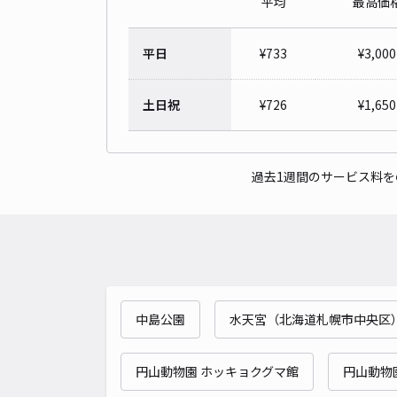
平均
最高価
平日
¥
733
¥
3,000
土日祝
¥
726
¥
1,650
過去1週間のサービス料
中島公園
水天宮（北海道札幌市中央区
円山動物園 ホッキョクグマ館
円山動物