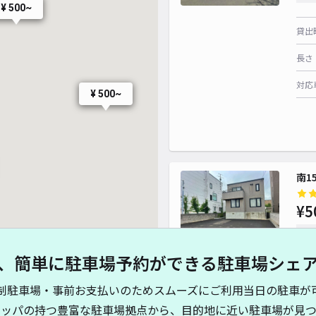
¥ 500~
貸出
¥ 600~
長さ
対応
¥ 500~
南1
¥ 60
¥5
時間
¥ 500~
、簡単に駐車場予約ができる駐車場シェ
貸出
¥ 500~
制駐車場・事前お支払いのためスムーズにご利用当日の駐車が
長さ
キッパの持つ豊富な駐車場拠点から、目的地に近い駐車場が見つ
¥ 500~