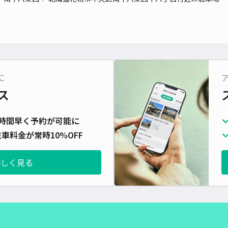
対応
に
南1
ス
¥7
時間早く予約が可能に
時間
車料金が常時10%OFF
貸出
詳しく見る
長さ
対応