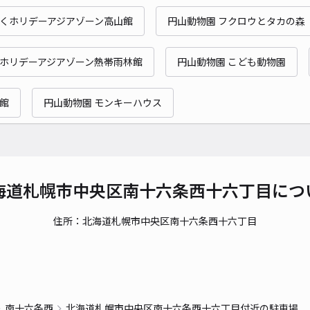
時間
わくホリデーアジアゾーン高山館
円山動物園 フクロウとタカの森
貸出
くホリデーアジアゾーン熱帯雨林館
円山動物園 こども動物園
長さ
対応
館
円山動物園 モンキーハウス
南1
海道札幌市中央区南十六条西十六丁目につ
¥6
住所：北海道札幌市中央区南十六条西十六丁目
時間
貸出
長さ
南十六条西
北海道札幌市中央区南十六条西十六丁目付近の駐車場