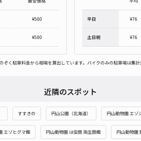
格
最安価格
平均
南1
¥
500
平日
¥
76
¥7
時間
¥
500
土日祝
¥
76
貸出
をのぞく駐車料金から相場を算出しています。バイクのみの駐車場は集計
長さ
対応
近隣のスポット
）
すすきの
円山公園（北海道）
円山動物園 エゾ
【前
¥5
園 エゾヒグマ館
円山動物園 は虫類 両生類館
円山動物園