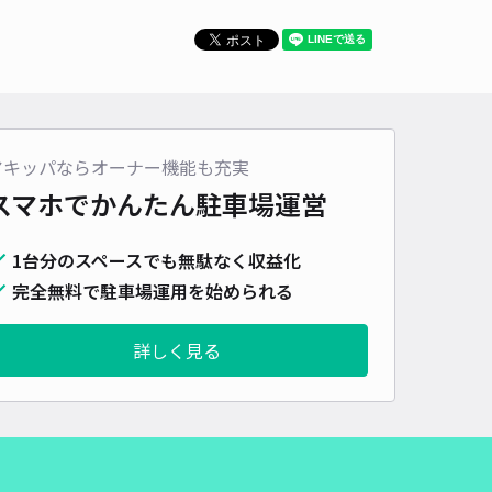
車種
オートバイ
軽自動車
コンパクトカー
中型車
ワンボックス
大型車・SUV
詳細へ
アキッパならオーナー機能も充実
0条西13丁目1-12☆アキッパ駐車場
スマホでかんたん
駐車場運営
5
/ 1件
00〜
/ 日
¥70〜 / 15分
1台分のスペースでも無駄なく収益化
貸し可
完全無料で駐車場運用を始められる
時間
24時間営業
タイプ
平置き
再入庫
可
詳しく見る
460cm 以下
車幅
250cm 以下
高さ
制限なし
車種
オートバイ
軽自動車
コンパクトカー
中型車
ワンボックス
大型車・SUV
詳細へ