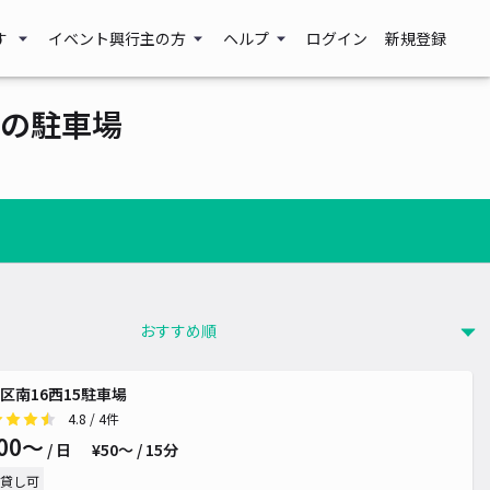
す
イベント興行主の方
ヘルプ
ログイン
新規登録
の駐車場
¥ 600~
¥ 700~
区南16西15駐車場
4.8
/ 4件
00〜
/ 日
¥50〜 / 15分
貸し可