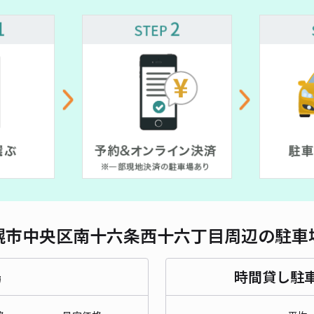
対応
¥ 500~
¥ 500~
¥ 500~
¥ 800~
¥ 500~
南1
¥6
時間
貸出
長さ
幌市中央区南十六条西十六丁目周辺の駐車
対応
場
時間貸し駐