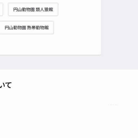
貸し可
円山動物園 類人猿館
時間
24時間営業
タイプ
平置き
再入庫
可
円山動物園 熱帯動物館
430cm 以下
車幅
200cm 以下
高さ
制限なし
車種
オートバイ
軽自動車
コンパクトカー
中型車
ワンボックス
大型車・SUV
詳細へ
0条西13丁目1-37☆アキッパ駐車場
いて
4.7
/ 3件
00〜
/ 日
¥60〜 / 15分
貸し可
時間
24時間営業
タイプ
平置き
再入庫
可
430cm 以下
車幅
210cm 以下
高さ
180cm 以下