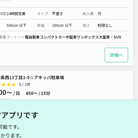
時間
24時間営業
タイプ
平置き
再入庫
可
¥ 600~
500cm 以下
車幅
200cm 以下
高さ
制限なし
車種
オートバイ
軽自動車
コンパクトカー
中型車
ワンボックス
大型車・SUV
詳細へ
5条西13丁目2-5☆アキッパ駐車場
0~
5
/ 2件
00〜
/ 日
¥50〜 / 15分
貸し可
アアプリです
時間
24時間営業
タイプ
平置き
再入庫
可
可能です。
500cm 以下
車幅
250cm 以下
高さ
制限なし
かります。