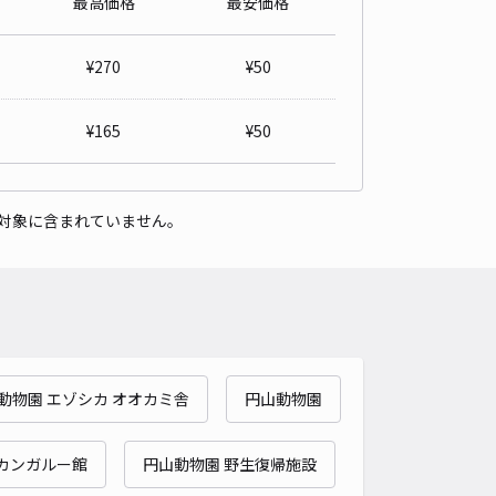
最高価格
最安価格
0条西13丁目1-37☆アキッパ駐車場
4.7
/ 3件
¥
270
¥
50
00〜
/ 日
¥60〜 / 15分
貸し可
¥
165
¥
50
時間
24時間営業
タイプ
平置き
再入庫
可
対象に含まれていません。
430cm 以下
車幅
210cm 以下
高さ
180cm 以下
車種
オートバイ
軽自動車
コンパクトカー
中型車
ワンボックス
大型車・SUV
詳細へ
動物園 エゾシカ オオカミ舎
円山動物園
2条西10丁目3-25☆アキッパ駐車場
5
/ 6件
00〜
 カンガルー館
円山動物園 野生復帰施設
/ 日
¥70〜 / 15分