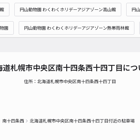
時間
猿館
円山動物園 わくわくホリデーアジアゾーン高山館
円山
貸出
動物園
円山動物園 わくわくホリデーアジアゾーン熱帯雨林館
長さ
対応
海道札幌市中央区南十四条西十四丁目につ
住所：北海道札幌市中央区南十四条西十四丁目
南1
¥7
時間
南十四条西
北海道札幌市中央区南十四条西十四丁目付近の駐車場
貸出
長さ