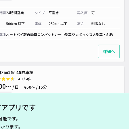
時間
24時間営業
タイプ
平置き
再入庫
可
500cm 以下
車幅
250cm 以下
高さ
制限なし
車種
オートバイ
軽自動車
コンパクトカー
中型車
ワンボックス
大型車・SUV
詳細へ
区南16西15駐車場
4.8
/ 4件
00〜
/ 日
¥50〜 / 15分
貸し可
アアプリです
時間
24時間営業
タイプ
平置き
再入庫
可
可能です。
500cm 以下
車幅
200cm 以下
高さ
制限なし
かります。