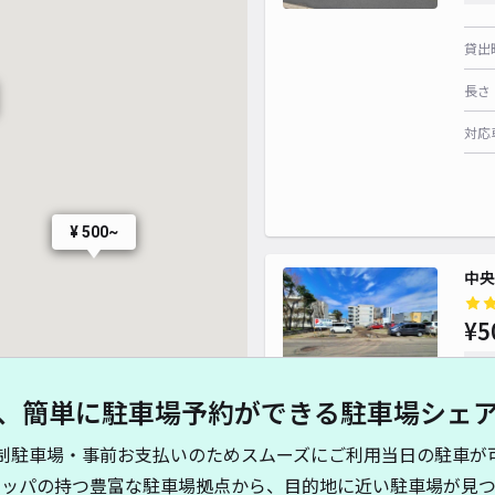
貸出
長さ
対応
¥ 600~
¥ 600~
¥ 500~
中央
¥5
時間
¥ 600~
、簡単に駐車場予約ができる駐車場シェ
貸出
制駐車場・事前お支払いのためスムーズにご利用当日の駐車が
長さ
¥ 500~
キッパの持つ豊富な駐車場拠点から、目的地に近い駐車場が見つ