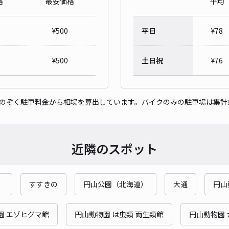
格
最安価格
平均
南1
¥
500
平日
¥
78
¥6
時間
¥
500
土日祝
¥
76
貸出
をのぞく駐車料金から相場を算出しています。バイクのみの駐車場は集計
長さ
対応
近隣のスポット
）
すすきの
円山公園（北海道）
大通
円山
南1
¥7
園 エゾヒグマ館
円山動物園 は虫類 両生類館
円山動物園