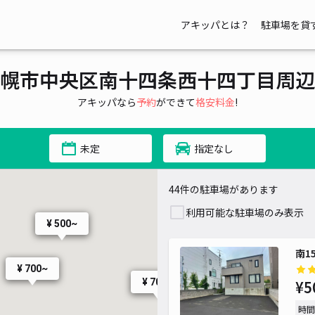
アキッパとは？
駐車場を貸
¥ 800~
¥ 1,200~
¥ 1,200~
幌市中央区南十四条西十四丁目周辺
¥ 990~
アキッパなら
予約
ができて
格安料金
!
未定
指定なし
¥ 1,000~
44件の駐車場があります
利用可能な駐車場のみ表示
¥ 500~
南1
¥
¥ 700~
¥ 700~
¥5
¥
時間