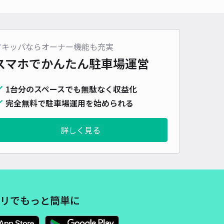
車種
オートバイ
軽自動車
コンパクトカー
中型車
ワンボックス
大型車・SUV
詳細へ
アキッパならオーナー機能も充実
スマホでかんたん
駐車場運営
向き駐車必須】ハイツ片岡☆アキッパ駐車場
1台分のスペースでも無駄なく収益化
4.4
/ 8件
00〜
完全無料で駐車場運用を始められる
/ 日
¥50〜 / 15分
貸し可
詳しく見る
時間
24時間営業
タイプ
平置き
再入庫
可
430cm 以下
車幅
200cm 以下
高さ
制限なし
車種
オートバイ
軽自動車
コンパクトカー
中型車
ワンボックス
大型車・SUV
リでもっと簡単に
詳細へ