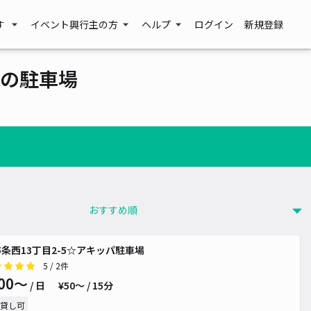
す
イベント興行主の方
ヘルプ
ログイン
新規登録
の駐車場
5条西13丁目2-5☆アキッパ駐車場
 600~
5
/ 2件
00〜
/ 日
¥50〜 / 15分
 700~
貸し可