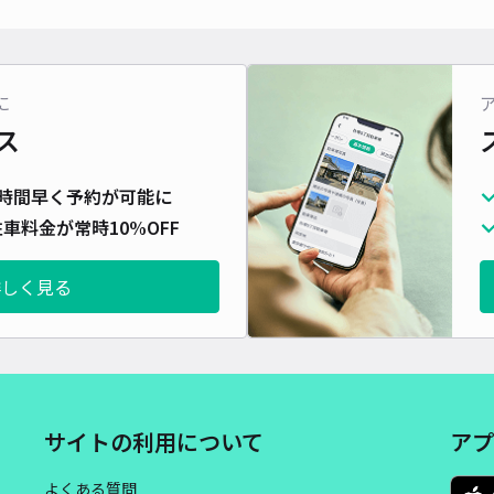
対応
に
ス
【前
時間早く予約が可能に
¥5
車料金が常時10%OFF
時間
詳しく見る
貸出
長さ
対応
サイトの利用について
アプ
よくある質問