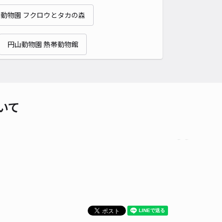
貸し可
動物園 フクロウとタカの森
時間
24時間営業
タイプ
平置き
再入庫
可
円山動物園 熱帯動物館
340cm 以下
車幅
250cm 以下
高さ
制限なし
車種
オートバイ
軽自動車
コンパクトカー
中型車
ワンボックス
大型車・SUV
詳細へ
いて
0条西13丁目1-12☆アキッパ駐車場
5
/ 1件
00〜
/ 日
¥70〜 / 15分
貸し可
時間
24時間営業
タイプ
平置き
再入庫
可
460cm 以下
車幅
250cm 以下
高さ
制限なし