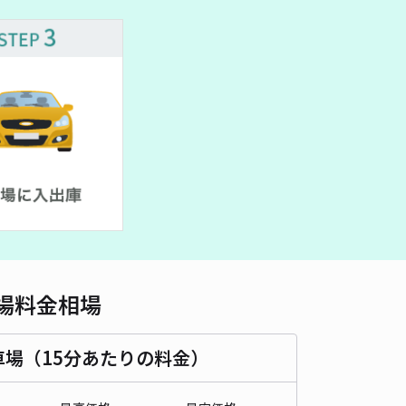
車種
オートバイ
軽自動車
コンパクトカー
中型車
ワンボックス
大型車・SUV
詳細へ
4条西13丁目2-40☆アキッパ駐車場
5
/ 2件
00〜
/ 日
¥60〜 / 15分
貸し可
時間
24時間営業
タイプ
平置き
再入庫
可
460cm 以下
車幅
250cm 以下
高さ
制限なし
場料金相場
車種
オートバイ
軽自動車
コンパクトカー
中型車
ワンボックス
大型車・SUV
車場（15分あたりの料金）
詳細へ