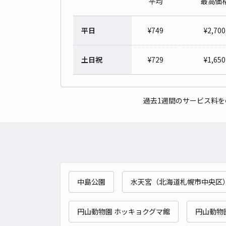
平均
最高価
平日
¥
749
¥
2,700
土日祝
¥
729
¥
1,650
過去1週間のサービス料
中島公園
水天宮（北海道札幌市中央区
円山動物園 ホッキョクグマ館
円山動物