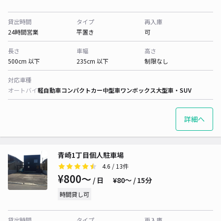
貸出時間
タイプ
再入庫
24時間営業
平置き
可
長さ
車幅
高さ
500cm 以下
235cm 以下
制限なし
対応車種
オートバイ
軽自動車
コンパクトカー
中型車
ワンボックス
大型車・SUV
詳細へ
青崎1丁目個人駐車場
4.6
/ 13件
¥800〜
/ 日
¥80〜 / 15分
時間貸し可
貸出時間
タイプ
再入庫