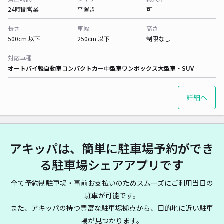
24時間営業
平置き
可
長さ
車幅
高さ
500cm 以下
250cm 以下
制限なし
対応車種
オートバイ
軽自動車
コンパクトカー
中型車
ワンボックス
大型車・SUV
詳細へ
アキッパは、簡単に駐車場予約ができ
る駐車場シェアアプリです
全て予約制駐車場・事前お支払いのためスムーズにご利用当日の
駐車が可能です。
また、アキッパの持つ豊富な駐車場拠点から、目的地に近い駐車
場が見つかります。