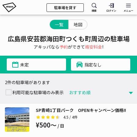
駐車場を貸す
検索
ログイン
メニュー
一覧
地図
広島県安芸郡海田町つくも町周辺の駐車場
アキッパなら
予約
ができて
格安料金
!
未定
指定なし
2件の駐車場があります
利用可能な駐車場のみ表示
SP青崎1丁目パーク OPENキャンペーン価格!!
4.5
/ 4件
¥500〜
/ 日