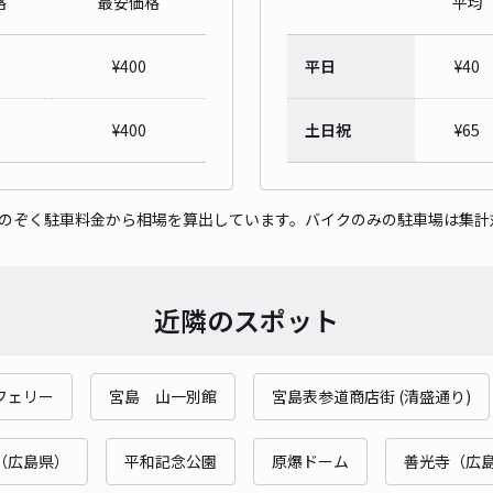
格
最安価格
平均
¥
400
平日
¥
40
¥
400
土日祝
¥
65
をのぞく駐車料金から相場を算出しています。バイクのみの駐車場は集計
近隣のスポット
フェリー
宮島 山一別館
宮島表参道商店街 (清盛通り)
（広島県）
平和記念公園
原爆ドーム
善光寺（広