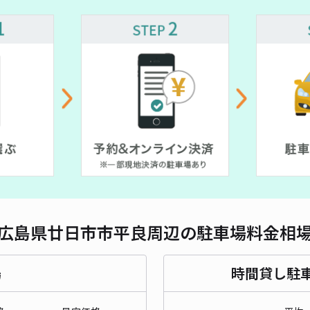
対応
レオ
¥4
貸出
長さ
広島県廿日市市平良周辺の駐車場料金相
対応
場
時間貸し駐