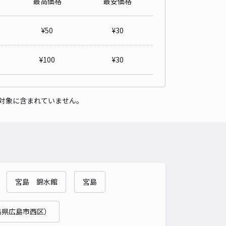
最高価格
最安価格
¥
50
¥
30
¥
100
¥
30
対象に含まれていません。
宮島 錦水館
宮島
島県広島市西区）