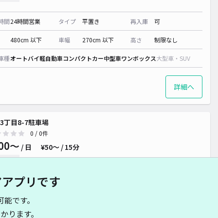
時間
24時間営業
タイプ
平置き
再入庫
可
480cm 以下
車幅
270cm 以下
高さ
制限なし
車種
オートバイ
軽自動車
コンパクトカー
中型車
ワンボックス
大型車・SUV
詳細へ
3丁目8-7駐車場
0
/ 0件
00〜
/ 日
¥50〜 / 15分
貸し可
アアプリです
時間
01:00 〜23:59
タイプ
平置き
再入庫
可
可能です。
500cm 以下
車幅
190cm 以下
高さ
制限なし
かります。