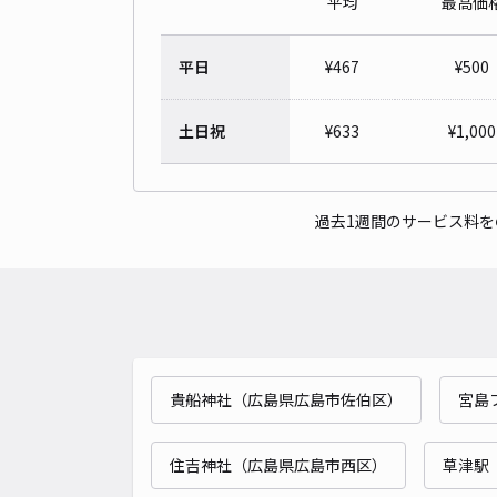
平均
最高価
平日
¥
467
¥
500
土日祝
¥
633
¥
1,000
過去1週間のサービス料
貴船神社（広島県広島市佐伯区）
宮島
住吉神社（広島県広島市西区）
草津駅