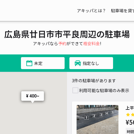
アキッパとは？
駐車場を貸
広島県廿日市市平良周辺の駐車場
アキッパなら
予約
ができて
格安料金
!
未定
指定なし
3件の駐車場があります
利用可能な駐車場のみ表示
¥ 400~
上平
¥5
時間