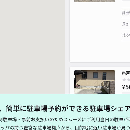
貸出
長さ
対応
串戸
¥5
時間
、簡単に駐車場予約ができる駐車場シェ
貸出
制駐車場・事前お支払いのためスムーズにご利用当日の駐車が
長さ
キッパの持つ豊富な駐車場拠点から、目的地に近い駐車場が見つ