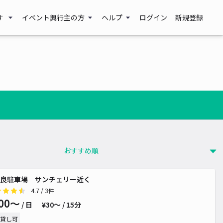
す
イベント興行主の方
ヘルプ
ログイン
新規登録
良駐車場 サンチェリー近く
4.7
/ 3件
00〜
/ 日
¥30〜 / 15分
貸し可