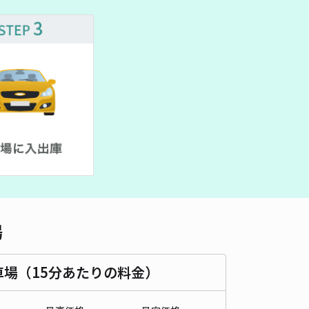
車種
オートバイ
軽自動車
コンパクトカー
中型車
ワンボックス
大型車・SUV
詳細へ
パレスルミエラ駐車場【26838】
0
/ 0件
00〜
/ 日
時間
24時間営業
タイプ
平置き
再入庫
可
500cm 以下
車幅
200cm 以下
高さ
制限なし
場
車種
オートバイ
軽自動車
コンパクトカー
中型車
ワンボックス
大型車・SUV
車場（15分あたりの料金）
詳細へ