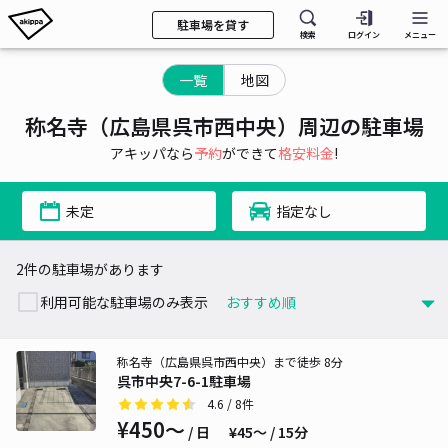
駐車場を貸す
検索
ログイン
メニュー
一覧
地図
称名寺（広島県呉市西中央）周辺の駐車場
アキッパなら
予約
ができて
格安料金
!
未定
指定なし
2件の駐車場があります
利用可能な駐車場のみ表示
称名寺（広島県呉市西中央）まで徒歩 8分
呉市中央7-6-1駐車場
4.6
/ 8件
¥450〜
/ 日
¥45〜 / 15分