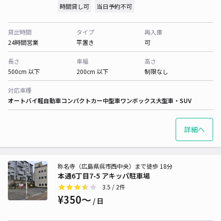
時間貸し可
当日予約不可
貸出時間
タイプ
再入庫
24時間営業
平置き
可
長さ
車幅
高さ
500cm 以下
200cm 以下
制限なし
対応車種
オートバイ
軽自動車
コンパクトカー
中型車
ワンボックス
大型車・SUV
詳細へ
称名寺（広島県呉市西中央）まで徒歩 18分
本通6丁目7-5 アキッパ駐車場
3.5
/ 2件
¥350〜
/ 日