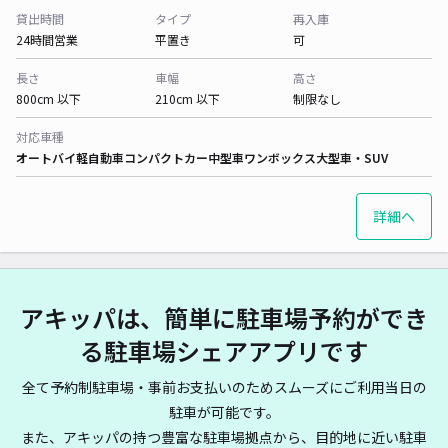
貸出時間
タイプ
再入庫
24時間営業
平置き
可
長さ
車幅
高さ
800cm 以下
210cm 以下
制限なし
対応車種
オートバイ
軽自動車
コンパクトカー
中型車
ワンボックス
大型車・SUV
詳細へ
アキッパは、簡単に駐車場予約ができ
る駐車場シェアアプリです
全て予約制駐車場・事前お支払いのためスムーズにご利用当日の
駐車が可能です。
また、アキッパの持つ豊富な駐車場拠点から、目的地に近い駐車