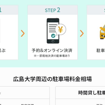
長さ
対応
¥ 700~
¥ 700~
SP
¥6
時間
広島大学周辺の駐車場料金相場
貸出
長さ
場
時間貸し駐
対応