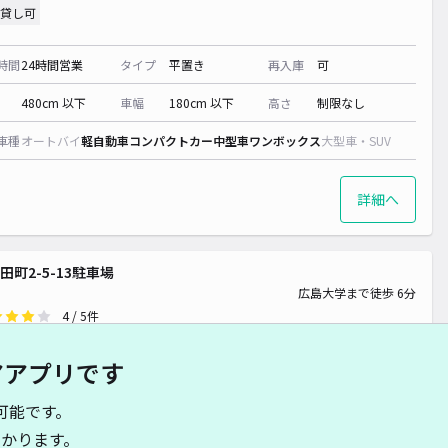
貸し可
時間
24時間営業
タイプ
平置き
再入庫
可
480cm 以下
車幅
180cm 以下
高さ
制限なし
車種
オートバイ
軽自動車
コンパクトカー
中型車
ワンボックス
大型車・SUV
詳細へ
田町2-5-13駐車場
広島大学まで徒歩 6分
4
/ 5件
00〜
/ 日
¥70〜 / 15分
アアプリです
貸し可
可能です。
時間
24時間営業
タイプ
平置き
再入庫
可
かります。