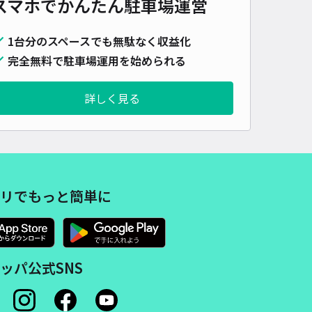
スマホでかんたん
駐車場運営
車種
オートバイ
軽自動車
コンパクトカー
中型車
ワンボックス
大型車・SUV
1台分のスペースでも無駄なく収益化
詳細へ
完全無料で駐車場運用を始められる
詳しく見る
ンドワン広島駐車場【夕方パック：17:00～22:00】※高さ155㎝
広島大学まで徒歩 25分
5
/ 2件
00〜
/ 日
予約不可
リでもっと簡単に
時間
17:00 〜22:00
タイプ
機械式（有人）
再入庫
不可
500cm 以下
車幅
185cm 以下
高さ
155cm 以下
ッパ公式SNS
車種
オートバイ
軽自動車
コンパクトカー
中型車
ワンボックス
大型車・SUV