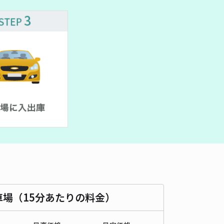
480cm 以下
車幅
180cm 以下
高さ
制限なし
車種
オートバイ
軽自動車
コンパクトカー
中型車
ワンボックス
大型車・SUV
詳細へ
竹屋町パーク
広島大学まで徒歩 11分
4.4
/ 8件
00〜
/ 日
¥50〜 / 15分
貸し可
時間
24時間営業
タイプ
平置き
再入庫
可
500cm 以下
車幅
200cm 以下
高さ
制限なし
車場（15分あたりの料金）
車種
オートバイ
軽自動車
コンパクトカー
中型車
ワンボックス
大型車・SUV