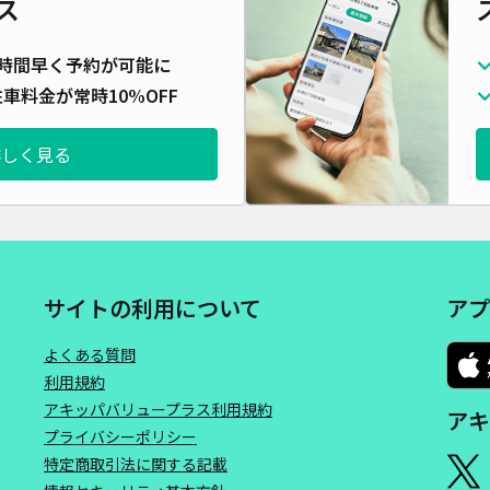
ス
対応
時間早く予約が可能に
車料金が常時10%OFF
詳しく見る
ラウ
まで
¥4
当日
サイトの利用について
アプ
貸出
よくある質問
利用規約
長さ
アキッパバリュープラス利用規約
アキ
プライバシーポリシー
対応
特定商取引法に関する記載