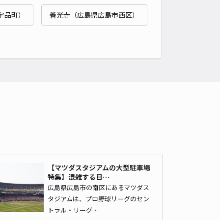
広島大学まで徒歩 4分
宇品町）
善光寺（広島県広島市西区）
0
/ 0件
00〜
/ 日
¥60〜 / 15分
貸し可
時間
00:00 〜09:00
タイプ
平置き
再入庫
可
480cm 以下
車幅
180cm 以下
高さ
制限なし
車種
オートバイ
軽自動車
コンパクトカー
中型車
ワンボックス
大型車・SUV
詳細へ
【マツダスタジアムの大型駐車場
町1-17駐車場
特集】混雑する日…
広島大学まで徒歩 16分
広島県広島市の南区にあるマツダス
5
/ 23件
タジアムは、プロ野球リーグのセン
00〜
/ 日
トラル・リーグ…