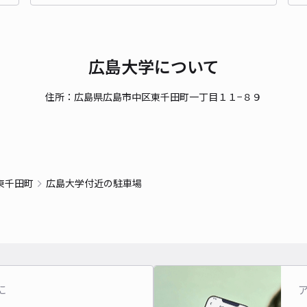
貸出
長さ
広島大学について
対応
住所：広島県広島市中区東千田町一丁目１１−８９
とし
東千田町
広島大学付近の駐車場
¥1
時間
貸出
に
長さ