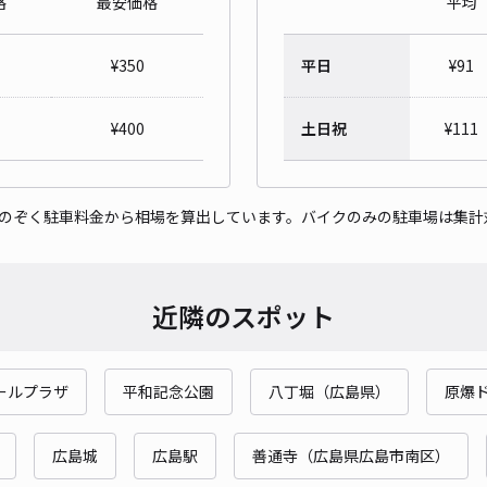
格
最安価格
平均
¥
350
平日
¥
91
コー
¥
400
土日祝
¥
111
¥1
をのぞく駐車料金から相場を算出しています。バイクのみの駐車場は集計
貸出
長さ
近隣のスポット
対応
ールプラザ
平和記念公園
八丁堀（広島県）
原爆
広島城
広島駅
善通寺（広島県広島市南区）
千田