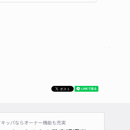
時間
24時間営業
タイプ
平置き
再入庫
可
500cm 以下
車幅
190cm 以下
高さ
250cm 以下
車種
オートバイ
軽自動車
コンパクトカー
中型車
ワンボックス
大型車・SUV
詳細へ
太郎店舗前駐車場
広島大学まで徒歩 16分
5
/ 1件
,800〜
/ 日
¥200〜 / 15分
貸し可
時間
24時間営業
タイプ
平置き
再入庫
可
アキッパならオーナー機能も充実
460cm 以下
車幅
180cm 以下
高さ
制限なし