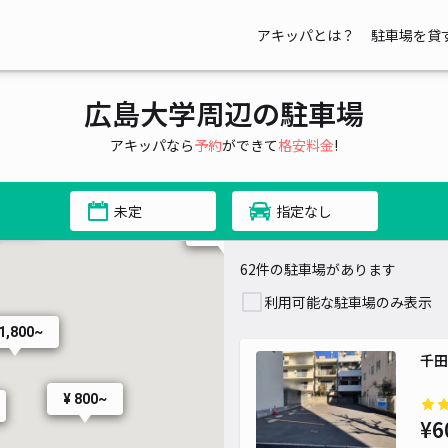
アキッパとは？
駐車場を貸
¥ 1,000~
¥ 1,000~
¥ 1,000~
広島大学周辺の駐車場
¥ 1,200~
¥ 1,650~
アキッパなら
予約
ができて
格安料金
!
未定
指定なし
200~
¥ 800~
¥ 600~
¥ 1,500~
¥ 550
¥ 550
¥ 500~
62件の駐車場があります
¥ 35
¥ 60
利用可能な駐車場のみ表示
 1,800~
千田
¥ 800~
¥ 1,000~
¥6