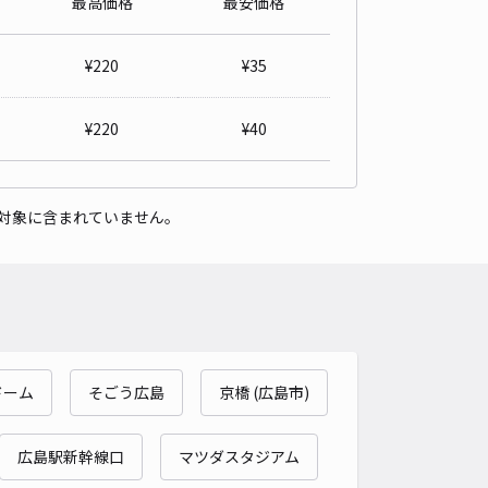
最高価格
最安価格
詳細へ
¥
220
¥
35
プ野村国泰寺敷地内駐車場
¥
220
¥
40
広島大学まで徒歩 14分
4.9
/ 24件
,100〜
/ 日
対象に含まれていません。
時間
24時間営業
タイプ
平置き
再入庫
可
500cm 以下
車幅
280cm 以下
高さ
205cm 以下
車種
オートバイ
軽自動車
コンパクトカー
中型車
ワンボックス
大型車・SUV
ドーム
そごう広島
京橋 (広島市)
詳細へ
広島駅新幹線口
マツダスタジアム
町1丁目駐車場【火～日 深夜00:00～朝09:00】