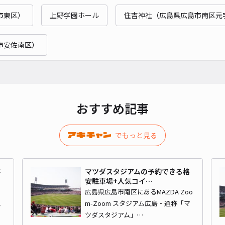
市東区）
上野学園ホール
住吉神社（広島県広島市南区元
¥6
市安佐南区）
時間
貸出
長さ
おすすめ記事
対応
でもっと見る
平
マツダスタジアムの予約できる格
昭和
安駐車場+人気コイ…
広島県広島市南区にあるMAZDA Zoo
地
m-Zoom スタジアム広島・通称「マ
¥8
ツダスタジアム」…