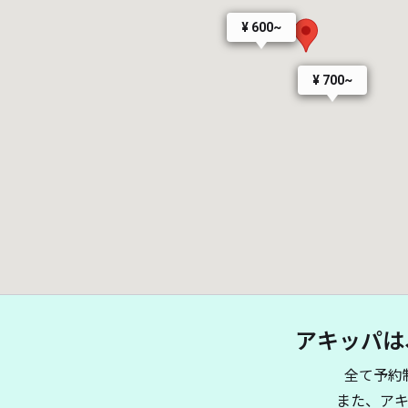
¥ 600~
¥ 700~
アキッパは
¥ 
¥ 500~
全て予約
また、ア