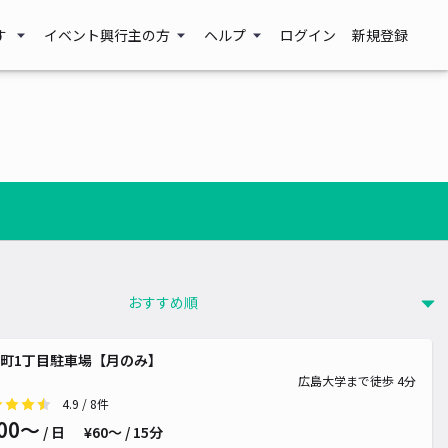
す
イベント興行主の方
ヘルプ
ログイン
新規登録
~
~
0~
0~
町1丁目駐車場【月のみ】
広島大学まで徒歩 4分
4.9
/ 8件
00〜
/ 日
¥60〜 / 15分