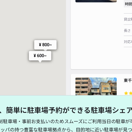
時間
貸出
長さ
対応
¥ 800~
¥ 600~
¥ 500~
東千
¥7
¥ 500~
、簡単に駐車場予約ができる駐車場シェ
900~
¥ 700~
時間
制駐車場・事前お支払いのためスムーズにご利用当日の駐車が
貸出
キッパの持つ豊富な駐車場拠点から、目的地に近い駐車場が見つ