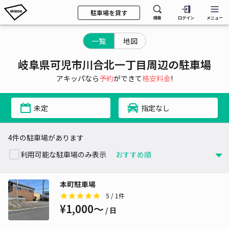
駐車場を貸す
検索
ログイン
メニュー
一覧
地図
岐阜県可児市川合北一丁目周辺の駐車場
アキッパなら
予約
ができて
格安料金
!
未定
指定なし
4件の駐車場があります
利用可能な駐車場のみ表示
本町駐車場
5
/ 1件
¥1,000〜
/ 日