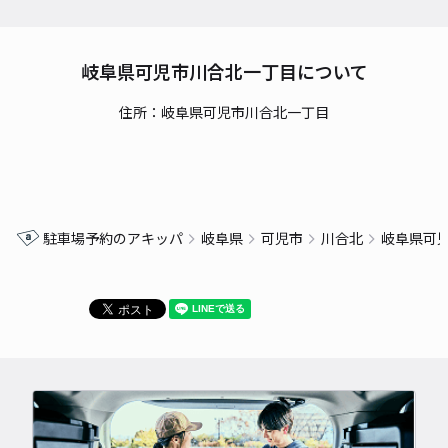
岐阜県可児市川合北一丁目について
住所：岐阜県可児市川合北一丁目
駐車場予約のアキッパ
岐阜県
可児市
川合北
岐阜県可