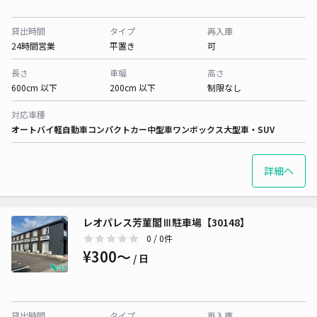
貸出時間
タイプ
再入庫
24時間営業
平置き
可
長さ
車幅
高さ
600cm 以下
200cm 以下
制限なし
対応車種
オートバイ
軽自動車
コンパクトカー
中型車
ワンボックス
大型車・SUV
詳細へ
レオパレス芳菫閣Ⅲ駐車場【30148】
0
/ 0件
¥300〜
/ 日
貸出時間
タイプ
再入庫