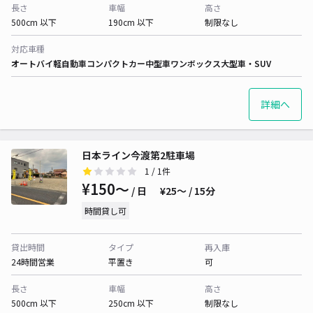
長さ
車幅
高さ
500cm 以下
190cm 以下
制限なし
対応車種
オートバイ
軽自動車
コンパクトカー
中型車
ワンボックス
大型車・SUV
詳細へ
日本ライン今渡第2駐車場
1
/ 1件
¥150〜
/ 日
¥25〜 / 15分
時間貸し可
貸出時間
タイプ
再入庫
24時間営業
平置き
可
長さ
車幅
高さ
500cm 以下
250cm 以下
制限なし