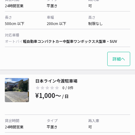
24時間営業
平置き
可
長さ
車幅
高さ
500cm 以下
200cm 以下
制限なし
対応車種
オートバイ
軽自動車
コンパクトカー
中型車
ワンボックス
大型車・SUV
詳細へ
日本ライン今渡駐車場
0
/ 0件
¥1,000〜
/ 日
貸出時間
タイプ
再入庫
24時間営業
平置き
可