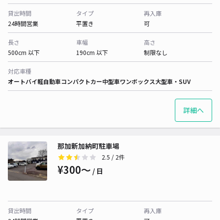
貸出時間
タイプ
再入庫
24時間営業
平置き
可
長さ
車幅
高さ
500cm 以下
190cm 以下
制限なし
対応車種
オートバイ
軽自動車
コンパクトカー
中型車
ワンボックス
大型車・SUV
詳細へ
那加新加納町駐車場
2.5
/ 2件
¥300〜
/ 日
貸出時間
タイプ
再入庫