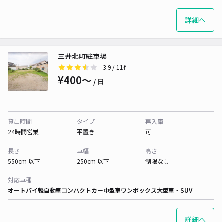
詳細へ
三井北町駐車場
3.9
/ 11件
¥400〜
/ 日
貸出時間
タイプ
再入庫
24時間営業
平置き
可
長さ
車幅
高さ
550cm 以下
250cm 以下
制限なし
対応車種
オートバイ
軽自動車
コンパクトカー
中型車
ワンボックス
大型車・SUV
詳細へ