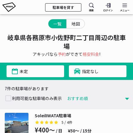
駐車場を貸す
検索
ログイン
メニュー
一覧
地図
岐阜県各務原市小佐野町二丁目周辺の駐車
場
アキッパなら
予約
ができて
格安料金
!
未定
指定なし
7件の駐車場があります
利用可能な駐車場のみ表示
SoleilIWATA駐車場
5
/ 4件
¥400〜
/ 日
¥50〜 / 15分