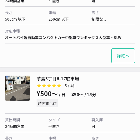
24時間営業
平置き
可
長さ
車幅
高さ
500cm 以下
250cm 以下
制限なし
対応車種
オートバイ
軽自動車
コンパクトカー
中型車
ワンボックス
大型車・SUV
詳細へ
芋島3丁目6-17駐車場
5
/ 4件
¥500〜
/ 日
¥50〜 / 15分
時間貸し可
貸出時間
タイプ
再入庫
24時間営業
平置き
可
長さ
車幅
高さ