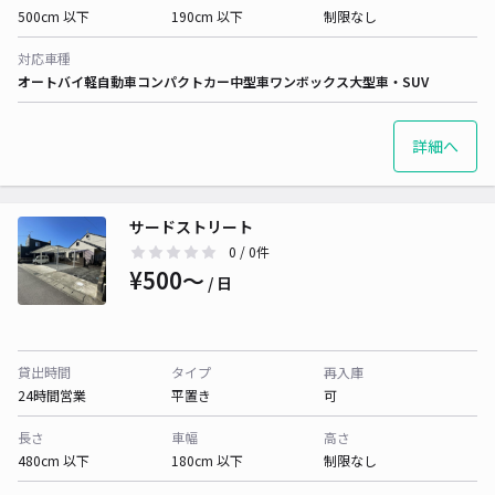
500cm 以下
190cm 以下
制限なし
対応車種
オートバイ
軽自動車
コンパクトカー
中型車
ワンボックス
大型車・SUV
詳細へ
サードストリート
0
/ 0件
¥500〜
/ 日
貸出時間
タイプ
再入庫
24時間営業
平置き
可
長さ
車幅
高さ
480cm 以下
180cm 以下
制限なし