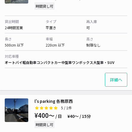
時間貸し可
貸出時間
タイプ
再入庫
24時間営業
平置き
可
長さ
車幅
高さ
500cm 以下
220cm 以下
制限なし
対応車種
オートバイ
軽自動車
コンパクトカー
中型車
ワンボックス
大型車・SUV
詳細へ
l's parking 各務原西
5
/ 1件
¥400〜
/ 日
¥40〜 / 15分
時間貸し可