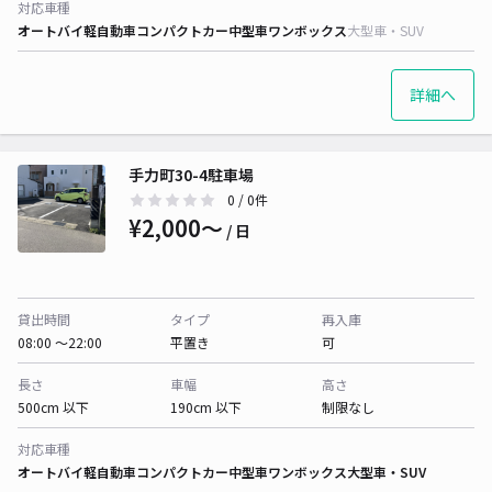
対応車種
オートバイ
軽自動車
コンパクトカー
中型車
ワンボックス
大型車・SUV
詳細へ
手力町30-4駐車場
0
/ 0件
¥2,000〜
/ 日
貸出時間
タイプ
再入庫
08:00 〜22:00
平置き
可
長さ
車幅
高さ
500cm 以下
190cm 以下
制限なし
対応車種
オートバイ
軽自動車
コンパクトカー
中型車
ワンボックス
大型車・SUV