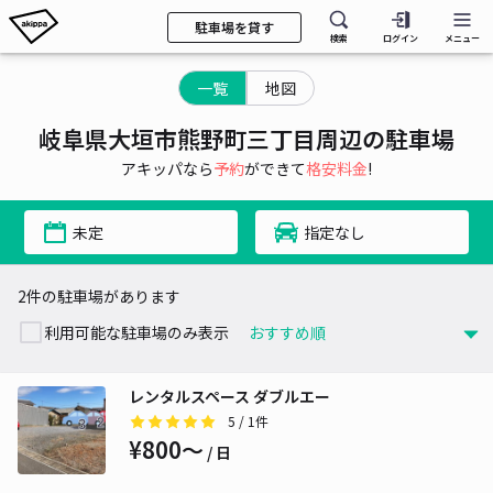
駐車場を貸す
検索
ログイン
メニュー
一覧
地図
岐阜県大垣市熊野町三丁目周辺の駐車場
アキッパなら
予約
ができて
格安料金
!
未定
指定なし
2件の駐車場があります
利用可能な駐車場のみ表示
レンタルスペース ダブルエー
5
/ 1件
¥800〜
/ 日