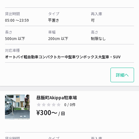
貸出時間
タイプ
再入庫
05:00 〜23:59
平置き
可
長さ
車幅
高さ
500cm 以下
200cm 以下
制限なし
対応車種
オートバイ
軽自動車
コンパクトカー
中型車
ワンボックス
大型車・SUV
詳細へ
昼飯町Akippa駐車場
0
/ 0件
¥300〜
/ 日
貸出時間
タイプ
再入庫