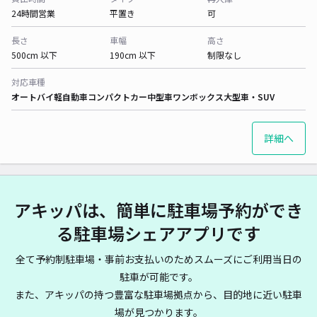
24時間営業
平置き
可
長さ
車幅
高さ
500cm 以下
190cm 以下
制限なし
対応車種
オートバイ
軽自動車
コンパクトカー
中型車
ワンボックス
大型車・SUV
詳細へ
アキッパは、簡単に駐車場予約ができ
る駐車場シェアアプリです
全て予約制駐車場・事前お支払いのためスムーズにご利用当日の
駐車が可能です。
また、アキッパの持つ豊富な駐車場拠点から、目的地に近い駐車
場が見つかります。