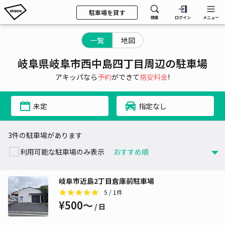
駐車場を貸す
検索
ログイン
メニュー
一覧
地図
岐阜県岐阜市西中島四丁目周辺の駐車場
アキッパなら
予約
ができて
格安料金
!
未定
指定なし
3件の駐車場があります
利用可能な駐車場のみ表示
岐阜市近島2丁目倉庫前駐車場
5
/ 1件
¥500〜
/ 日