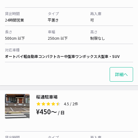
貸出時間
タイプ
再入庫
24時間営業
平置き
可
長さ
車幅
高さ
500cm 以下
250cm 以下
制限なし
対応車種
オートバイ
軽自動車
コンパクトカー
中型車
ワンボックス
大型車・SUV
詳細へ
桜通駐車場
4.5
/ 2件
¥450〜
/ 日
貸出時間
タイプ
再入庫