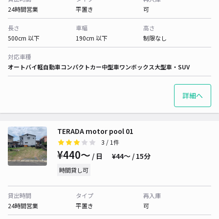
24時間営業
平置き
可
長さ
車幅
高さ
500cm 以下
190cm 以下
制限なし
対応車種
オートバイ
軽自動車
コンパクトカー
中型車
ワンボックス
大型車・SUV
詳細へ
TERADA motor pool 01
3
/ 1件
¥440〜
/ 日
¥44〜 / 15分
時間貸し可
貸出時間
タイプ
再入庫
24時間営業
平置き
可