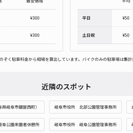
格
最安価格
平均
写真
グ 
¥
300
平日
¥
50
¥5
¥
300
土日祝
¥
50
貸出
をのぞく駐車料金から相場を算出しています。バイクのみの駐車場は集計
長さ
対応
近隣のスポット
阜県岐阜市鍵屋西町）
岐阜市役所 北部公園管理事務所
津島
¥5
岐阜公園来園者休憩所
岐阜市役所 岐阜公園管理事務所