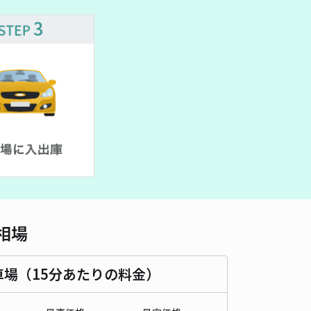
車種
オートバイ
軽自動車
コンパクトカー
中型車
ワンボックス
大型車・SUV
詳細へ
タルakippa
4.6
/ 5件
00〜
/ 日
時間
24時間営業
タイプ
平置き
再入庫
可
500cm 以下
車幅
230cm 以下
高さ
制限なし
相場
車種
オートバイ
軽自動車
コンパクトカー
中型車
ワンボックス
大型車・SUV
車場（15分あたりの料金）
詳細へ