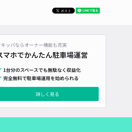
車種
オートバイ
軽自動車
コンパクトカー
中型車
ワンボックス
大型車・SUV
詳細へ
アキッパならオーナー機能も充実
動車専用 黒の軽自動車の場所に止めてください
スマホでかんたん
駐車場運営
5
/ 1件
,000〜
/ 日
1台分のスペースでも無駄なく収益化
完全無料で駐車場運用を始められる
時間
12:00 〜23:59
タイプ
平置き
再入庫
可
詳しく見る
350cm 以下
車幅
150cm 以下
高さ
制限なし
車種
オートバイ
軽自動車
コンパクトカー
中型車
ワンボックス
大型車・SUV
詳細へ