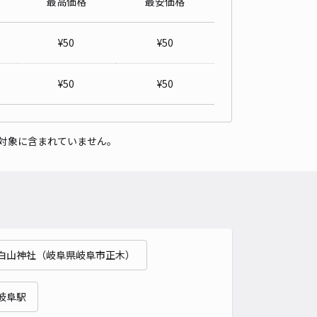
最高価格
最安価格
軽自動車とプロボックスの間に止めてください。公園前パーキン
岐阜市則武
¥
50
¥
50
5
/ 12件
00〜
/ 日
¥
50
¥
50
時間
24時間営業
タイプ
平置き
再入庫
可
対象に含まれていません。
390cm 以下
車幅
200cm 以下
高さ
制限なし
車種
オートバイ
軽自動車
コンパクトカー
中型車
ワンボックス
大型車・SUV
詳細へ
白山神社（岐阜県岐阜市正木）
町3丁目41 奥村邸☆akippa駐車場
5
/ 1件
00〜
岐阜駅
/ 日