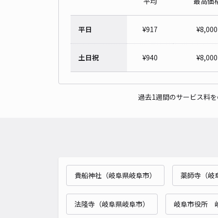
平均
最高価
平日
¥
917
¥
8,000
土日祝
¥
940
¥
8,000
過去1週間のサービス料
貴船神社（岐阜県岐阜市）
薬師寺（岐
法隆寺（岐阜県岐阜市）
岐阜市役所 