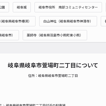
公園
岐阜城
岐阜市役所 南部コミュニティセンター
貸出
（岐阜県岐阜市椿洞）
白山神社（岐阜県岐阜市神清寺）
長さ
対応
県岐阜市）
薬師寺（岐阜県羽島市小熊町東小熊）
早田
岐阜県岐阜市萱場町二丁目について
¥6
住所：岐阜県岐阜市萱場町二丁目
当日
貸出
長さ
町
岐阜県岐阜市萱場町二丁目付近の駐車場