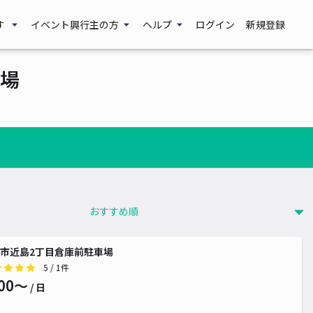
す
イベント興行主の方
ヘルプ
ログイン
新規登録
場
市近島2丁目倉庫前駐車場
5
/ 1件
00〜
¥ 900~
/ 日
¥ 500~
500~