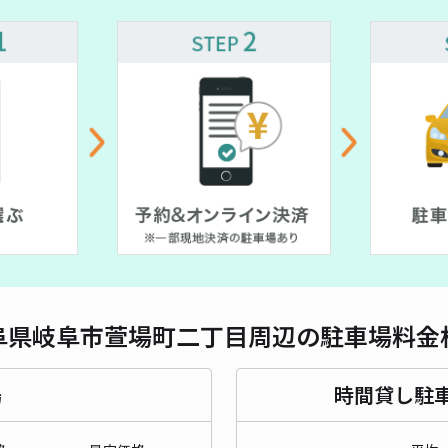
対応
¥ 450~
クウ
¥5
貸出
長さ
阜県岐阜市萱場町二丁目周辺の駐車場料金
対応
場
時間貸し駐