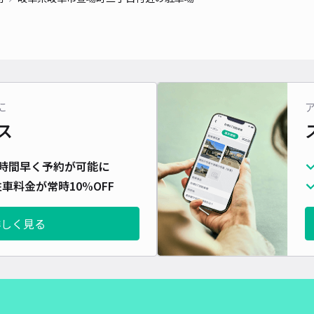
対応
に
軽自
ス
¥8
時間早く予約が可能に
車料金が常時10%OFF
貸出
詳しく見る
長さ
対応