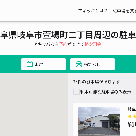
アキッパとは？
駐車場を貸
阜県岐阜市萱場町二丁目周辺の駐車
¥ 300~
アキッパなら
予約
ができて
格安料金
!
¥ 500~
未定
指定なし
25件の駐車場があります
利用可能な駐車場のみ表示
¥ 8,000~
¥ 500~
岐阜
¥5
¥ 500~
¥ 