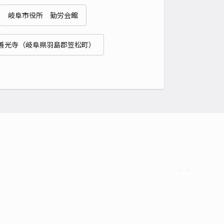
岐阜市役所 勤労会館
時間
06:00 〜23:59
タイプ
平置き
再入庫
可
善光寺（岐阜県羽島郡笠松町）
480cm 以下
車幅
300cm 以下
高さ
制限なし
車種
オートバイ
軽自動車
コンパクトカー
中型車
ワンボックス
大型車・SUV
詳細へ
本町1丁目53 岡田邸☆akippa駐車場
5
/ 2件
00〜
/ 日
予約不可
時間
24時間営業
タイプ
平置き
再入庫
可
480cm 以下
車幅
250cm 以下
高さ
制限なし