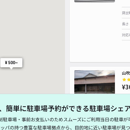
¥ 5
¥ 500
¥ 5
¥ 600~
貸出
¥ 50
¥ 500~
¥ 500~
¥ 300~
長さ
対応
¥ 300~
¥ 500~
山吹
¥3
、簡単に駐車場予約ができる駐車場シェ
貸出
制駐車場・事前お支払いのためスムーズにご利用当日の駐車が
長さ
キッパの持つ豊富な駐車場拠点から、目的地に近い駐車場が見つ