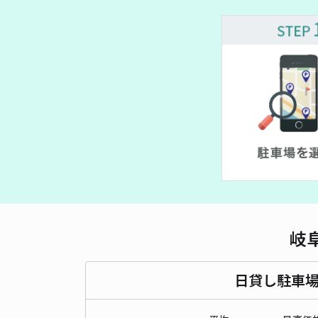
岐
日貸し駐車