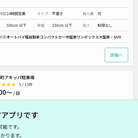
00~
~
50~
¥ 500~
¥ 500~
時間
24時間営業
タイプ
平置き
再入庫
可
0~
500cm 以下
車幅
250cm 以下
高さ
制限なし
車種
オートバイ
軽自動車
コンパクトカー
中型車
ワンボックス
大型車・SUV
詳細へ
町アキッパ駐車場
5
/ 13件
00〜
/ 日
アアプリです
時間
24時間営業
タイプ
平置き
再入庫
可
可能です。
530cm 以下
車幅
210cm 以下
高さ
200cm 以下
かります。