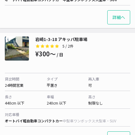
詳細へ
岩崎1-3-18 アキッパ駐車場
5
/ 2件
¥300〜
/ 日
貸出時間
タイプ
再入庫
24時間営業
平置き
可
長さ
車幅
高さ
440cm 以下
240cm 以下
制限なし
対応車種
オートバイ
軽自動車
コンパクトカー
中型車
ワンボックス
大型車・SUV