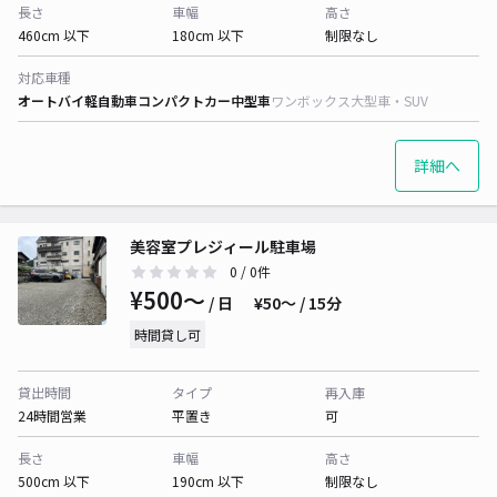
長さ
車幅
高さ
460cm 以下
180cm 以下
制限なし
対応車種
オートバイ
軽自動車
コンパクトカー
中型車
ワンボックス
大型車・SUV
詳細へ
美容室プレジィール駐車場
0
/ 0件
¥500〜
/ 日
¥50〜 / 15分
時間貸し可
貸出時間
タイプ
再入庫
24時間営業
平置き
可
長さ
車幅
高さ
500cm 以下
190cm 以下
制限なし