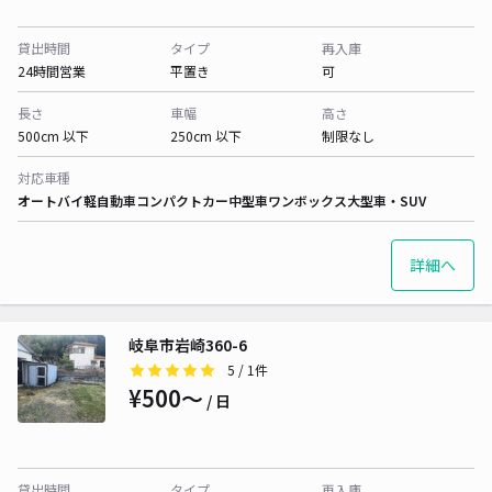
貸出時間
タイプ
再入庫
24時間営業
平置き
可
長さ
車幅
高さ
500cm 以下
250cm 以下
制限なし
対応車種
オートバイ
軽自動車
コンパクトカー
中型車
ワンボックス
大型車・SUV
詳細へ
岐阜市岩崎360-6
5
/ 1件
¥500〜
/ 日
貸出時間
タイプ
再入庫