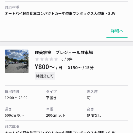
対応車種
オートバイ
軽自動車
コンパクトカー
中型車
ワンボックス
大型車・SUV
詳細へ
理美容室 プレジィール駐車場
0
/ 0件
¥800〜
/ 日
¥150〜 / 15分
時間貸し可
貸出時間
タイプ
再入庫
12:00 〜23:00
平置き
可
長さ
車幅
高さ
600cm 以下
200cm 以下
制限なし
対応車種
オートバイ
軽自動車
コンパクトカー
中型車
ワンボックス
大型車・SUV