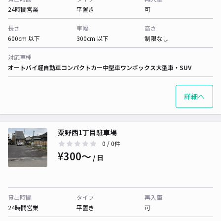
24時間営業
平置き
可
長さ
車幅
高さ
600cm 以下
300cm 以下
制限なし
対応車種
オートバイ
軽自動車
コンパクトカー
中型車
ワンボックス
大型車・SUV
詳細へ
粟野西1丁目駐車場
0
/ 0件
¥300〜
/ 日
貸出時間
タイプ
再入庫
24時間営業
平置き
可