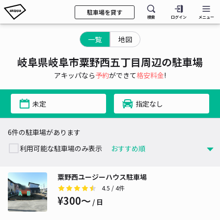
駐車場を貸す
検索
ログイン
メニュー
一覧
地図
岐阜県岐阜市粟野西五丁目周辺の駐車場
アキッパなら
予約
ができて
格安料金
!
未定
指定なし
6件の駐車場があります
利用可能な駐車場のみ表示
粟野西ユージーハウス駐車場
4.5
/ 4件
¥300〜
/ 日