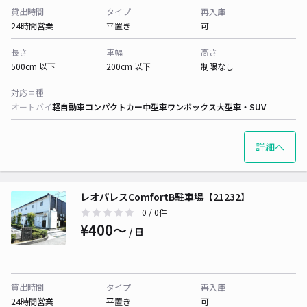
貸出時間
タイプ
再入庫
24時間営業
平置き
可
長さ
車幅
高さ
500cm 以下
200cm 以下
制限なし
対応車種
オートバイ
軽自動車
コンパクトカー
中型車
ワンボックス
大型車・SUV
詳細へ
レオパレスComfortB駐車場【21232】
0
/ 0件
¥400〜
/ 日
貸出時間
タイプ
再入庫
24時間営業
平置き
可