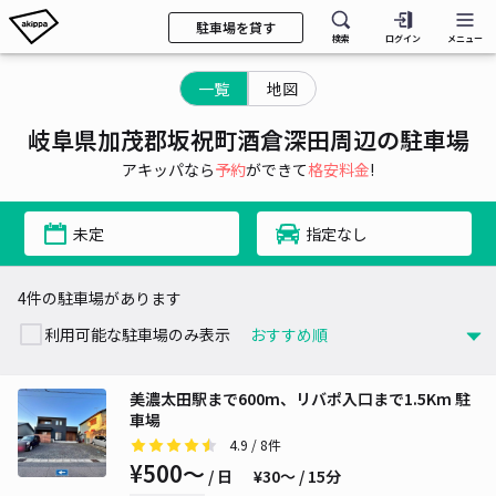
駐車場を貸す
検索
ログイン
メニュー
一覧
地図
岐阜県加茂郡坂祝町酒倉深田周辺の駐車場
アキッパなら
予約
ができて
格安料金
!
未定
指定なし
4件の駐車場があります
利用可能な駐車場のみ表示
美濃太田駅まで600m、リバポ入口まで1.5Km 駐
車場
4.9
/ 8件
¥500〜
/ 日
¥30〜 / 15分