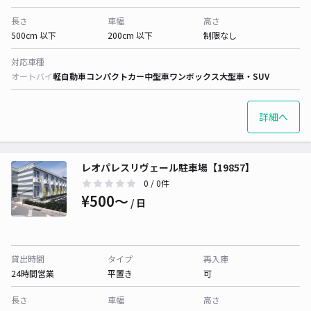
長さ
車幅
高さ
500cm 以下
200cm 以下
制限なし
対応車種
オートバイ
軽自動車
コンパクトカー
中型車
ワンボックス
大型車・SUV
詳細へ
レオパレスリヴェール駐車場【19857】
0
/ 0件
¥500〜
/ 日
貸出時間
タイプ
再入庫
24時間営業
平置き
可
長さ
車幅
高さ