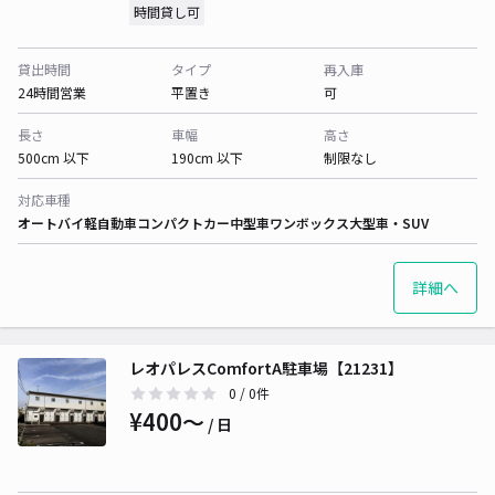
時間貸し可
貸出時間
タイプ
再入庫
24時間営業
平置き
可
長さ
車幅
高さ
500cm 以下
190cm 以下
制限なし
対応車種
オートバイ
軽自動車
コンパクトカー
中型車
ワンボックス
大型車・SUV
詳細へ
レオパレスComfortA駐車場【21231】
0
/ 0件
¥400〜
/ 日