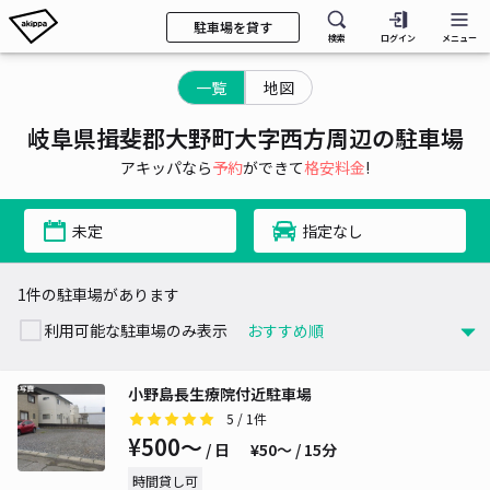
駐車場を貸す
検索
ログイン
メニュー
一覧
地図
岐阜県揖斐郡大野町大字西方周辺の駐車場
アキッパなら
予約
ができて
格安料金
!
未定
指定なし
1件の駐車場があります
利用可能な駐車場のみ表示
小野島長生療院付近駐車場
5
/ 1件
¥500〜
/ 日
¥50〜 / 15分
時間貸し可