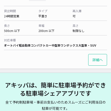
貸出時間
タイプ
再入庫
24時間営業
平置き
可
長さ
車幅
高さ
500cm 以下
200cm 以下
制限なし
対応車種
オートバイ
軽自動車
コンパクトカー
中型車
ワンボックス
大型車・SUV
詳細へ
アキッパは、簡単に駐車場予約ができ
る駐車場シェアアプリです
全て予約制駐車場・事前お支払いのためスムーズにご利用当日の
駐車が可能です。