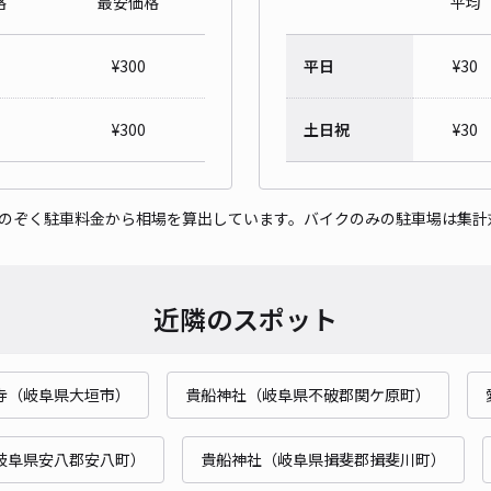
格
最安価格
平均
¥
300
平日
¥
30
¥
300
土日祝
¥
30
をのぞく駐車料金から相場を算出しています。バイクのみの駐車場は集計
近隣のスポット
寺（岐阜県大垣市）
貴船神社（岐阜県不破郡関ケ原町）
岐阜県安八郡安八町）
貴船神社（岐阜県揖斐郡揖斐川町）