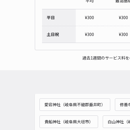
平均
最高価
平日
¥
300
¥
300
土日祝
¥
300
¥
300
過去1週間のサービス料
愛宕神社（岐阜県不破郡垂井町）
修善
貴船神社（岐阜県大垣市）
白山神社（