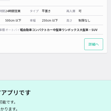
時間
24時間営業
タイプ
平置き
再入庫
可
500cm 以下
車幅
250cm 以下
高さ
制限なし
車種
オートバイ
軽自動車
コンパクトカー
中型車
ワンボックス
大型車・SUV
詳細へ
アアプリです
可能です。
かります。