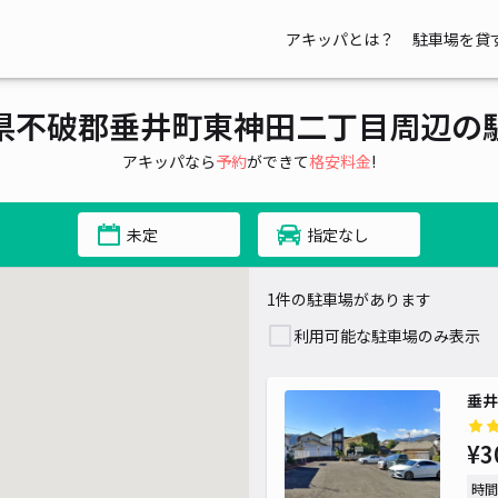
アキッパとは？
駐車場を貸
県不破郡垂井町東神田二丁目周辺の
アキッパなら
予約
ができて
格安料金
!
未定
指定なし
1件の駐車場があります
利用可能な駐車場のみ表示
垂井
¥3
時間