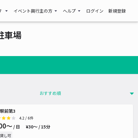
す
イベント興行主の方
ヘルプ
ログイン
新規登録
駐車場
駅前第3
4.2
/ 6件
00〜
/ 日
¥30〜 / 15分
貸し可