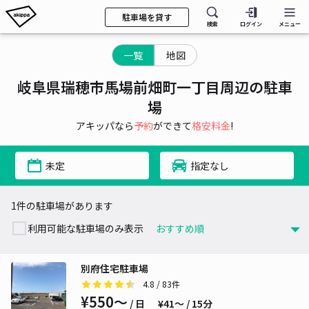
駐車場を貸す
検索
ログイン
メニュー
一覧
地図
岐阜県瑞穂市馬場前畑町一丁目周辺の駐車
場
アキッパなら
予約
ができて
格安料金
!
未定
指定なし
1件の駐車場があります
利用可能な駐車場のみ表示
別府住宅駐車場
4.8
/ 83件
¥550〜
/ 日
¥41〜 / 15分