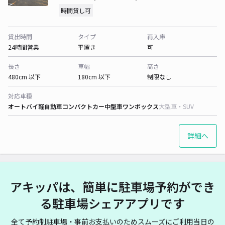
時間貸し可
貸出時間
タイプ
再入庫
24時間営業
平置き
可
長さ
車幅
高さ
480cm 以下
180cm 以下
制限なし
対応車種
オートバイ
軽自動車
コンパクトカー
中型車
ワンボックス
大型車・SUV
詳細へ
アキッパは、簡単に駐車場予約ができ
る駐車場シェアアプリです
全て予約制駐車場・事前お支払いのためスムーズにご利用当日の