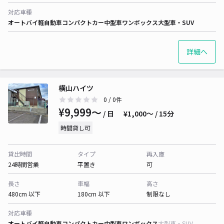
対応車種
オートバイ
軽自動車
コンパクトカー
中型車
ワンボックス
大型車・SUV
詳細へ
横山ハイツ
0
/ 0件
¥9,999〜
/ 日
¥1,000〜 / 15分
時間貸し可
貸出時間
タイプ
再入庫
24時間営業
平置き
可
長さ
車幅
高さ
480cm 以下
180cm 以下
制限なし
対応車種
オートバイ
軽自動車
コンパクトカー
中型車
ワンボックス
大型車・SUV