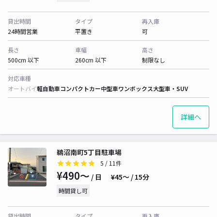
貸出時間
タイプ
再入庫
24時間営業
平置き
可
長さ
車幅
高さ
500cm 以下
260cm 以下
制限なし
対応車種
オートバイ
軽自動車
コンパクトカー
中型車
ワンボックス
大型車・SUV
詳細へ
鵜沼南町5丁目駐車場
5
/ 11件
¥490〜
/ 日
¥45〜 / 15分
時間貸し可
貸出時間
タイプ
再入庫