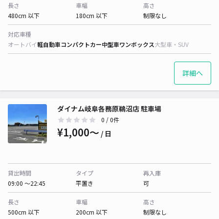
長さ
車幅
高さ
480cm 以下
180cm 以下
制限なし
対応車種
オートバイ
軽自動車
コンパクトカー
中型車
ワンボックス
大型車・SUV
詳細へ
ダイナム岐阜各務原鵜沼店 駐車場
0
/ 0件
¥1,000〜
/ 日
貸出時間
タイプ
再入庫
09:00 〜22:45
平置き
可
長さ
車幅
高さ
500cm 以下
200cm 以下
制限なし