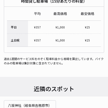
時間貸し駐車場（15分あたりの料金）
平均
最高価格
最安価格
平日
¥
357
¥
1,000
¥
25
土日祝
¥
357
¥
1,000
¥
25
過去1週間のサービス料をのぞく駐車料金から相場を算出しています。バイク
のみの駐車場は集計対象に含まれていません。
近隣のスポット
八坂神社（岐阜県各務原市）