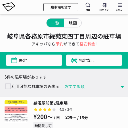
駐車場を貸す
検索
ログイン
メニュー
一覧
地図
岐阜県各務原市緑苑東四丁目周辺の駐車場
アキッパなら
予約
ができて
格安料金
!
未定
指定なし
5件の駐車場があります
利用可能な駐車場のみ表示
鵜沼駅前第2駐車場
4.3
/ 3件
¥200〜
/ 日
¥25〜 / 15分
時間貸し可