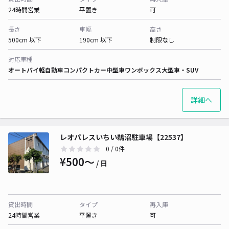
24時間営業
平置き
可
長さ
車幅
高さ
500cm 以下
190cm 以下
制限なし
対応車種
オートバイ
軽自動車
コンパクトカー
中型車
ワンボックス
大型車・SUV
詳細へ
レオパレスいちい鵜沼駐車場【22537】
0
/ 0件
¥500〜
/ 日
貸出時間
タイプ
再入庫
24時間営業
平置き
可