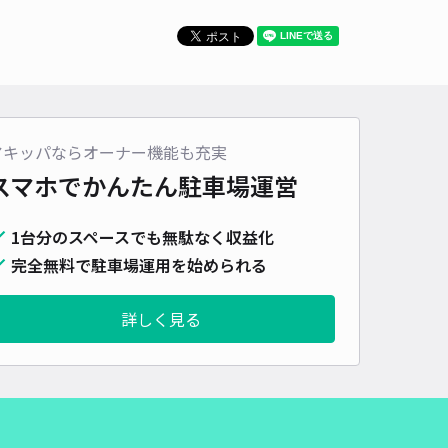
車種
オートバイ
軽自動車
コンパクトカー
中型車
ワンボックス
大型車・SUV
詳細へ
アキッパならオーナー機能も充実
スマホでかんたん
駐車場運営
1台分のスペースでも無駄なく収益化
完全無料で駐車場運用を始められる
詳しく見る