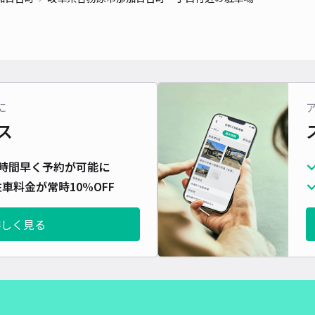
対応
に
ス
時間早く予約が可能に
車料金が常時10%OFF
詳しく見る