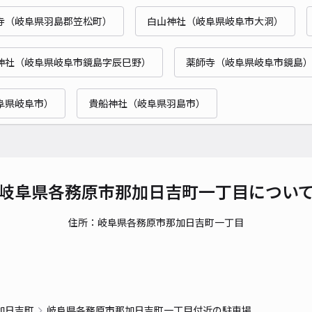
時間
寺（岐阜県羽島郡笠松町）
白山神社（岐阜県岐阜市大洞）
貸出
神社（岐阜県岐阜市鏡島字辰巳野）
薬師寺（岐阜県岐阜市鏡島
長さ
対応
阜県岐阜市）
貴船神社（岐阜県羽島市）
手力
岐阜県各務原市那加日吉町一丁目につい
¥2
住所：岐阜県各務原市那加日吉町一丁目
貸出
長さ
加日吉町
岐阜県各務原市那加日吉町一丁目付近の駐車場