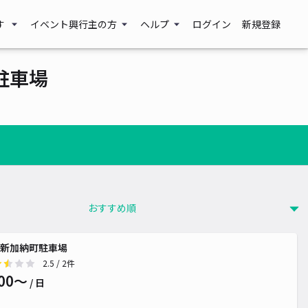
す
イベント興行主の方
ヘルプ
ログイン
新規登録
駐車場
新加納町駐車場
2.5
/ 2件
00〜
/ 日