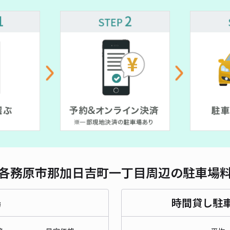
対応
Sol
¥4
時間
貸出
長さ
各務原市那加日吉町一丁目周辺の駐車場
対応
場
時間貸し駐