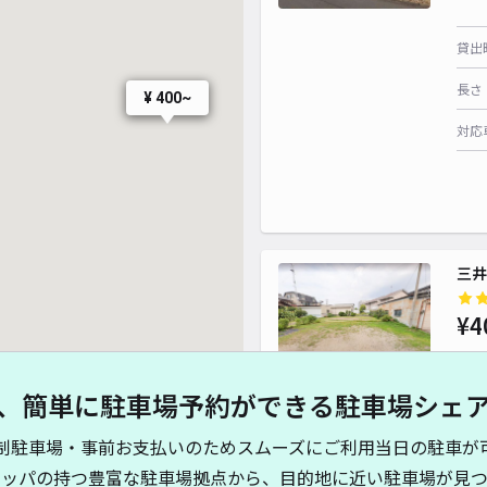
貸出
長さ
¥ 400~
対応
三井
¥4
、簡単に駐車場予約ができる駐車場シェ
貸出
制駐車場・事前お支払いのためスムーズにご利用当日の駐車が
長さ
キッパの持つ豊富な駐車場拠点から、目的地に近い駐車場が見つ