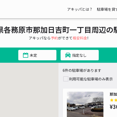
アキッパとは？
駐車場を貸
県各務原市那加日吉町一丁目周辺の
アキッパなら
予約
ができて
格安料金
!
未定
指定なし
6件の駐車場があります
利用可能な駐車場のみ表示
那加
¥3