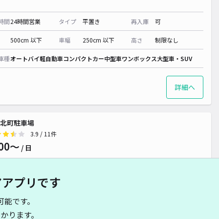
時間
24時間営業
タイプ
平置き
再入庫
可
500cm 以下
車幅
250cm 以下
高さ
制限なし
車種
オートバイ
軽自動車
コンパクトカー
中型車
ワンボックス
大型車・SUV
詳細へ
北町駐車場
3.9
/ 11件
00〜
/ 日
アアプリです
時間
24時間営業
タイプ
平置き
再入庫
可
可能です。
550cm 以下
車幅
250cm 以下
高さ
制限なし
かります。