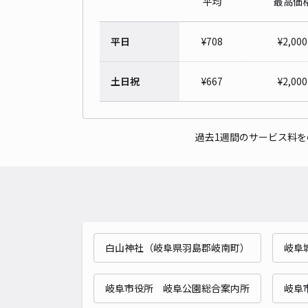
平均
最高価
平日
¥
708
¥
2,000
土日祝
¥
667
¥
2,000
過去1週間のサービス料
白山神社（岐阜県羽島郡岐南町）
岐阜
岐阜市役所 岐阜公園総合案内所
岐阜