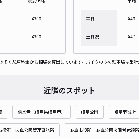
格
最安価格
平均
l's
¥
300
平日
¥
49
¥4
時間
¥
300
土日祝
¥
47
貸出
をのぞく駐車料金から相場を算出しています。バイクのみの駐車場は集計
長さ
対応
近隣のスポット
城
清水寺（岐阜県岐阜市）
岐阜公園
岐阜市役所
芋島
¥5
市役所 岐阜公園管理事務所
岐阜市役所 岐阜公園来園者休憩