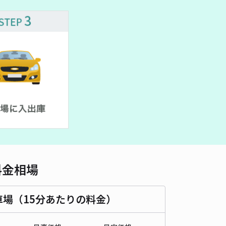
車種
オートバイ
軽自動車
コンパクトカー
中型車
ワンボックス
大型車・SUV
詳細へ
eilIWATA駐車場
5
/ 4件
00〜
/ 日
¥50〜 / 15分
貸し可
時間
24時間営業
タイプ
平置き
再入庫
可
500cm 以下
車幅
220cm 以下
高さ
制限なし
料金相場
車種
オートバイ
軽自動車
コンパクトカー
中型車
ワンボックス
大型車・SUV
車場（15分あたりの料金）
詳細へ