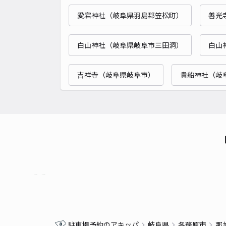
愛宕神社（岐阜県羽島郡笠松町）
善光
白山神社（岐阜県岐阜市三田洞）
白山
吉祥寺（岐阜県岐阜市）
貴船神社（岐
駐車場予約のアキッパ
岐阜県
各務原市
那