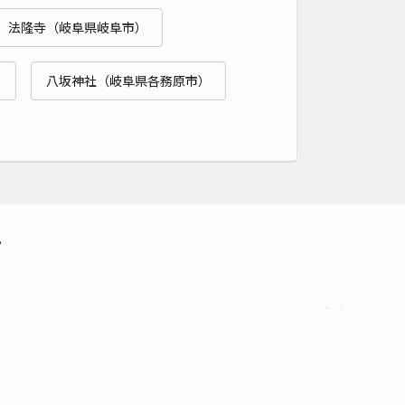
貸し可
法隆寺（岐阜県岐阜市）
時間
24時間営業
タイプ
平置き
再入庫
可
）
八坂神社（岐阜県各務原市）
500cm 以下
車幅
190cm 以下
高さ
制限なし
車種
オートバイ
軽自動車
コンパクトカー
中型車
ワンボックス
大型車・SUV
詳細へ
町30-4駐車場
て
0
/ 0件
,000〜
/ 日
時間
08:00 〜22:00
タイプ
平置き
再入庫
可
500cm 以下
車幅
190cm 以下
高さ
制限なし