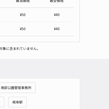
最高価格
最安価格
 parking 各務原西
5
/ 1件
¥
50
¥
40
00〜
/ 日
¥40〜 / 15分
貸し可
¥
50
¥
40
時間
24時間営業
タイプ
平置き
再入庫
可
対象に含まれていません。
500cm 以下
車幅
190cm 以下
高さ
制限なし
車種
オートバイ
軽自動車
コンパクトカー
中型車
ワンボックス
大型車・SUV
詳細へ
 南部公園管理事務所
3丁目6-17駐車場
5
/ 4件
00〜
所
岐阜駅
/ 日
¥50〜 / 15分