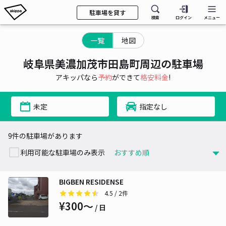
駐車場を貸す
検索
ログイン
メニュー
一覧
地図
岐阜県美濃加茂市田島町周辺の駐車場
アキッパなら
予約
ができて
格安料金
!
未定
指定なし
9件の駐車場があります
利用可能な駐車場のみ表示
BIGBEN RESIDENSE
4.5
/ 2件
¥300〜
/ 日