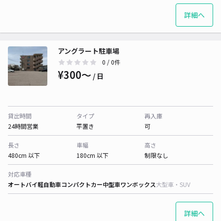
詳細へ
アングラート駐車場
0
/ 0件
¥300〜
/ 日
貸出時間
タイプ
再入庫
24時間営業
平置き
可
長さ
車幅
高さ
480cm 以下
180cm 以下
制限なし
対応車種
オートバイ
軽自動車
コンパクトカー
中型車
ワンボックス
大型車・SUV
詳細へ