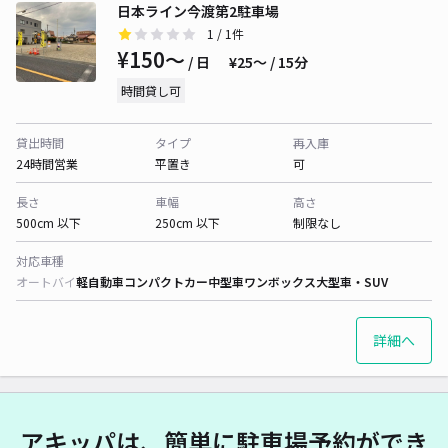
日本ライン今渡第2駐車場
1
/ 1件
¥150〜
/ 日
¥25〜 / 15分
時間貸し可
貸出時間
タイプ
再入庫
24時間営業
平置き
可
長さ
車幅
高さ
500cm 以下
250cm 以下
制限なし
対応車種
オートバイ
軽自動車
コンパクトカー
中型車
ワンボックス
大型車・SUV
詳細へ
アキッパは、簡単に駐車場予約ができ