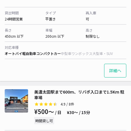
貸出時間
タイプ
再入庫
24時間営業
平置き
可
長さ
車幅
高さ
450cm 以下
200cm 以下
制限なし
対応車種
オートバイ
軽自動車
コンパクトカー
中型車
ワンボックス
大型車・SUV
詳細へ
美濃太田駅まで600m、リバポ入口まで1.5Km 駐
車場
4.9
/ 8件
¥500〜
/ 日
¥30〜 / 15分
時間貸し可