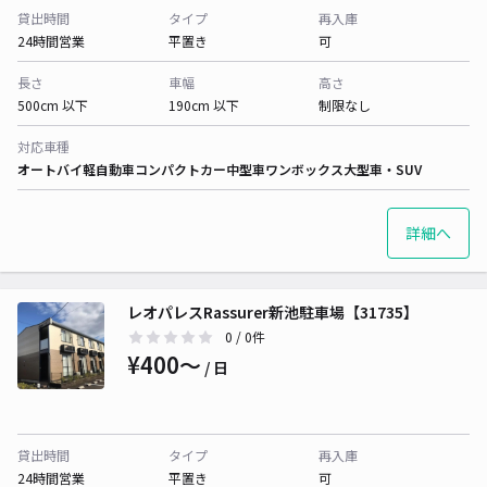
貸出時間
タイプ
再入庫
24時間営業
平置き
可
長さ
車幅
高さ
500cm 以下
190cm 以下
制限なし
対応車種
オートバイ
軽自動車
コンパクトカー
中型車
ワンボックス
大型車・SUV
詳細へ
レオパレスRassurer新池駐車場【31735】
0
/ 0件
¥400〜
/ 日
貸出時間
タイプ
再入庫
24時間営業
平置き
可