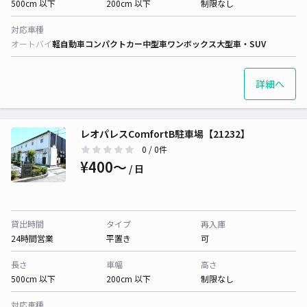
500cm 以下
200cm 以下
制限なし
対応車種
オートバイ
軽自動車
コンパクトカー
中型車
ワンボックス
大型車・SUV
詳細へ
レオパレスComfortB駐車場【21232】
0
/ 0件
¥400〜
/ 日
貸出時間
タイプ
再入庫
24時間営業
平置き
可
長さ
車幅
高さ
500cm 以下
200cm 以下
制限なし
対応車種