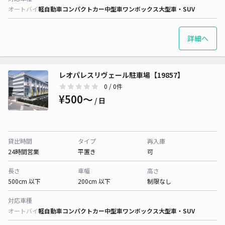
オートバイ
軽自動車
コンパクトカー
中型車
ワンボックス
大型車・SUV
詳細へ
レオパレスリヴェール駐車場【19857】
0
/ 0件
¥500〜
/ 日
貸出時間
タイプ
再入庫
24時間営業
平置き
可
長さ
車幅
高さ
500cm 以下
200cm 以下
制限なし
対応車種
オートバイ
軽自動車
コンパクトカー
中型車
ワンボックス
大型車・SUV