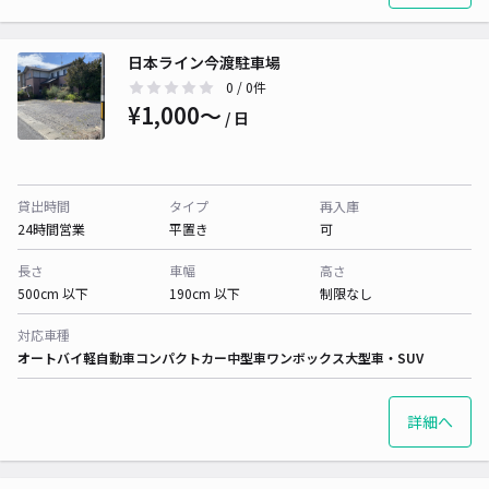
日本ライン今渡駐車場
0
/ 0件
¥1,000〜
/ 日
貸出時間
タイプ
再入庫
24時間営業
平置き
可
長さ
車幅
高さ
500cm 以下
190cm 以下
制限なし
対応車種
オートバイ
軽自動車
コンパクトカー
中型車
ワンボックス
大型車・SUV
詳細へ