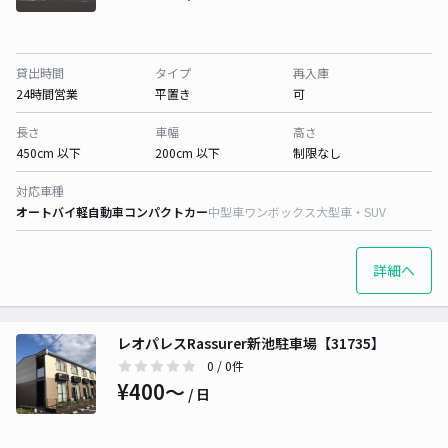
貸出時間
タイプ
再入庫
24時間営業
平置き
可
長さ
車幅
高さ
450cm 以下
200cm 以下
制限なし
対応車種
オートバイ
軽自動車
コンパクトカー
中型車
ワンボックス
大型車・SUV
詳細へ
レオパレスRassurer新池駐車場【31735】
0
/ 0件
¥400〜
/ 日