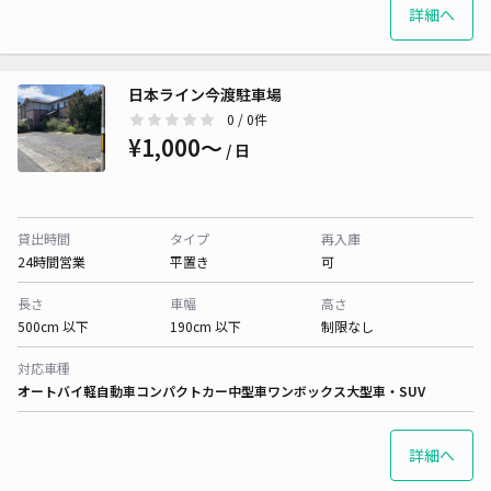
詳細へ
日本ライン今渡駐車場
0
/ 0件
¥1,000〜
/ 日
貸出時間
タイプ
再入庫
24時間営業
平置き
可
長さ
車幅
高さ
500cm 以下
190cm 以下
制限なし
対応車種
オートバイ
軽自動車
コンパクトカー
中型車
ワンボックス
大型車・SUV
詳細へ