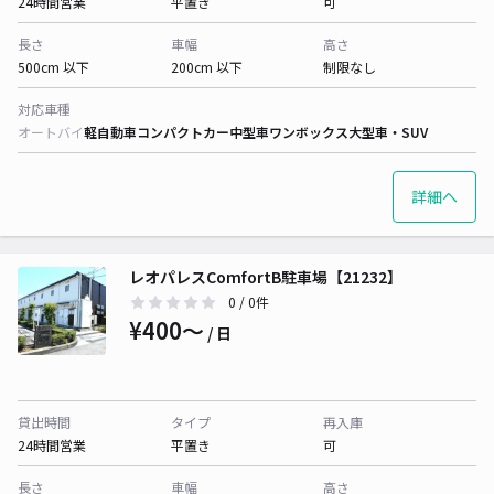
24時間営業
平置き
可
長さ
車幅
高さ
500cm 以下
200cm 以下
制限なし
対応車種
オートバイ
軽自動車
コンパクトカー
中型車
ワンボックス
大型車・SUV
詳細へ
レオパレスComfortB駐車場【21232】
0
/ 0件
¥400〜
/ 日
貸出時間
タイプ
再入庫
24時間営業
平置き
可
長さ
車幅
高さ