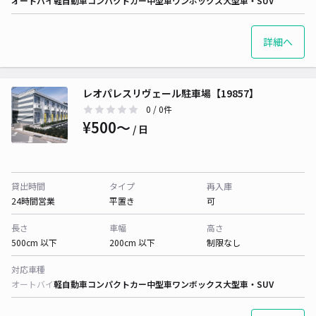
オートバイ
軽自動車
コンパクトカー
中型車
ワンボックス
大型車・SUV
詳細へ
レオパレスリヴェール駐車場【19857】
0
/ 0件
¥500〜
/ 日
貸出時間
タイプ
再入庫
24時間営業
平置き
可
長さ
車幅
高さ
500cm 以下
200cm 以下
制限なし
対応車種
オートバイ
軽自動車
コンパクトカー
中型車
ワンボックス
大型車・SUV