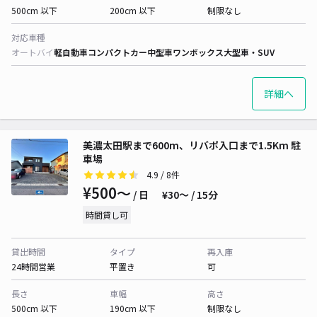
500cm 以下
200cm 以下
制限なし
対応車種
オートバイ
軽自動車
コンパクトカー
中型車
ワンボックス
大型車・SUV
詳細へ
美濃太田駅まで600m、リバポ入口まで1.5Km 駐
車場
4.9
/ 8件
¥500〜
/ 日
¥30〜 / 15分
時間貸し可
貸出時間
タイプ
再入庫
24時間営業
平置き
可
長さ
車幅
高さ
500cm 以下
190cm 以下
制限なし