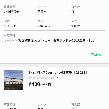
貸出時間
タイプ
再入庫
24時間営業
平置き
可
長さ
車幅
高さ
500cm 以下
200cm 以下
制限なし
対応車種
オートバイ
軽自動車
コンパクトカー
中型車
ワンボックス
大型車・SUV
詳細へ
レオパレスComfortA駐車場【21231】
0
/ 0件
¥400〜
/ 日
貸出時間
タイプ
再入庫