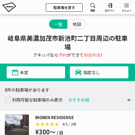
駐車場を貸す
検索
ログイン
メニュー
一覧
地図
岐阜県美濃加茂市新池町二丁目周辺の駐車
場
アキッパなら
予約
ができて
格安料金
!
未定
指定なし
8件の駐車場があります
利用可能な駐車場のみ表示
BIGBEN RESIDENSE
4.5
/ 2件
¥300〜
/ 日