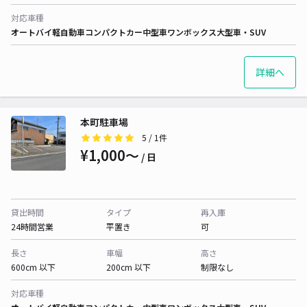
対応車種
オートバイ
軽自動車
コンパクトカー
中型車
ワンボックス
大型車・SUV
詳細へ
本町駐車場
5
/ 1件
¥1,000〜
/ 日
貸出時間
タイプ
再入庫
24時間営業
平置き
可
長さ
車幅
高さ
600cm 以下
200cm 以下
制限なし
対応車種