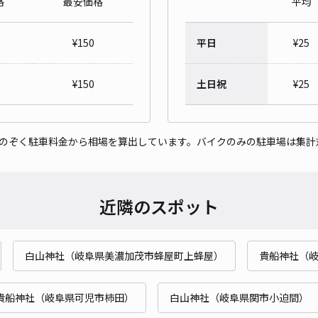
格
最安価格
平均
レオ
¥
150
平日
¥
25
¥3
¥
150
土日祝
¥
25
貸出
をのぞく駐車料金から相場を算出しています。バイクのみの駐車場は集計
長さ
対応
近隣のスポット
白山神社（岐阜県美濃加茂市蜂屋町上蜂屋）
貴船神社（
レオ
¥4
貴船神社（岐阜県可児市柿田）
白山神社（岐阜県関市小迫間）