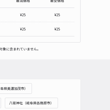
最高価格
最安価格
パレス芳菫閣Ⅲ駐車場【30148】
0
/ 0件
¥
25
¥
25
00〜
/ 日
¥
25
¥
25
時間
24時間営業
タイプ
平置き
再入庫
可
対象に含まれていません。
500cm 以下
車幅
200cm 以下
高さ
制限なし
車種
オートバイ
軽自動車
コンパクトカー
中型車
ワンボックス
大型車・SUV
詳細へ
岐阜県美濃加茂市）
パレスRassurer新池駐車場【31735】
0
/ 0件
00〜
八坂神社（岐阜県各務原市）
/ 日