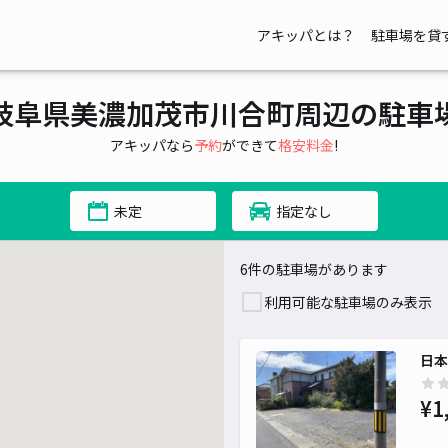
アキッパとは？
駐車場を貸
岐阜県美濃加茂市川合町周辺の駐車
アキッパなら
予約
ができて
格安料金
!
未定
指定なし
6件の駐車場があります
利用可能な駐車場のみ表示
日本
¥1