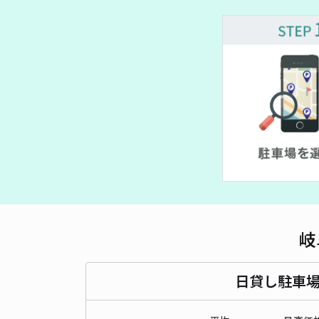
岐
日貸し駐車