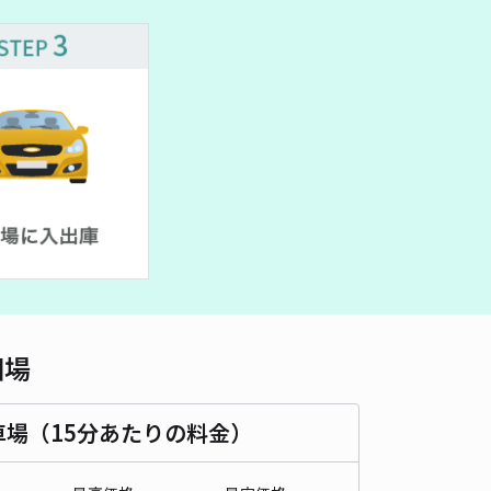
車種
オートバイ
軽自動車
コンパクトカー
中型車
ワンボックス
大型車・SUV
詳細へ
BEN RESIDENSE
4.5
/ 2件
00〜
/ 日
時間
24時間営業
タイプ
平置き
再入庫
可
450cm 以下
車幅
200cm 以下
高さ
制限なし
相場
車種
オートバイ
軽自動車
コンパクトカー
中型車
ワンボックス
大型車・SUV
車場（15分あたりの料金）
詳細へ