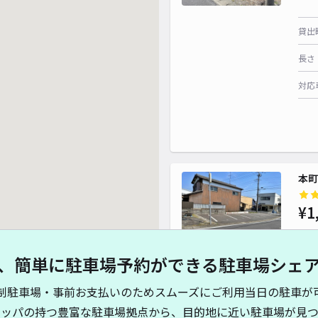
貸出
長さ
対応
本町
¥1
、簡単に駐車場予約ができる駐車場シェ
貸出
制駐車場・事前お支払いのためスムーズにご利用当日の駐車が
長さ
キッパの持つ豊富な駐車場拠点から、目的地に近い駐車場が見つ