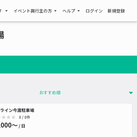
す
イベント興行主の方
ヘルプ
ログイン
新規登録
場
ライン今渡駐車場
0
/ 0件
,000〜
/ 日