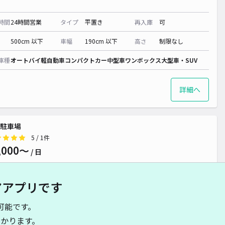
時間
24時間営業
タイプ
平置き
再入庫
可
500cm 以下
車幅
190cm 以下
高さ
制限なし
車種
オートバイ
軽自動車
コンパクトカー
中型車
ワンボックス
大型車・SUV
詳細へ
駐車場
5
/ 1件
,000〜
/ 日
アアプリです
時間
24時間営業
タイプ
平置き
再入庫
可
可能です。
600cm 以下
車幅
200cm 以下
高さ
制限なし
かります。