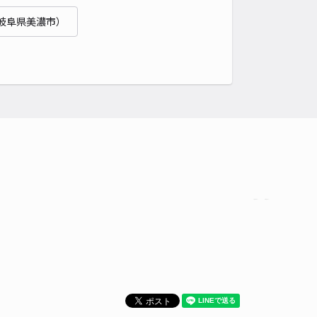
岐阜県美濃市）
時間
24時間営業
タイプ
平置き
再入庫
可
500cm 以下
車幅
200cm 以下
高さ
制限なし
車種
オートバイ
軽自動車
コンパクトカー
中型車
ワンボックス
大型車・SUV
詳細へ
ライン今渡第2駐車場
1
/ 1件
50〜
/ 日
¥25〜 / 15分
貸し可
時間
24時間営業
タイプ
平置き
再入庫
可
500cm 以下
車幅
250cm 以下
高さ
制限なし