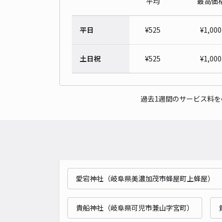
平均
最高価
平日
¥
525
¥
1,000
土日祝
¥
525
¥
1,000
過去1週間のサービス料
愛宕神社（岐阜県美濃加茂市蜂屋町上蜂屋）
貴船神社（岐阜県可児市兼山字宮町）