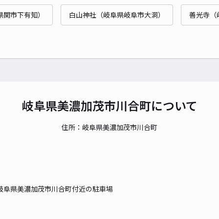
県関市下有知）
白山神社（岐阜県岐阜市大洞）
善光寺（
貸出
長さ
対応
岐阜県美濃加茂市川合町について
住所：岐阜県美濃加茂市川合町
日本
¥1
時間
岐阜県美濃加茂市川合町付近の駐車場
貸出
長さ