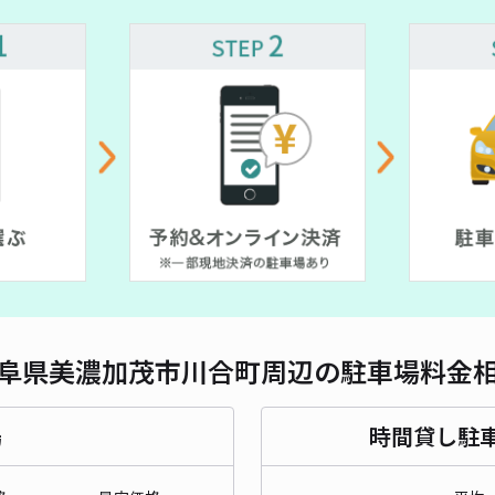
対応
BIG
¥3
貸出
長さ
阜県美濃加茂市川合町周辺の駐車場料金
対応
場
時間貸し駐