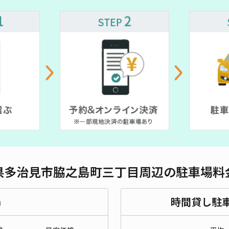
対応
多治
¥5
貸出
長さ
県多治見市脇之島町三丁目周辺の駐車場料
対応
場
時間貸し駐