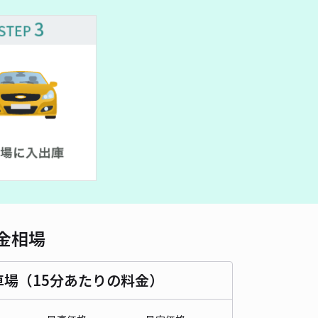
車種
オートバイ
軽自動車
コンパクトカー
中型車
ワンボックス
大型車・SUV
詳細へ
見駅 駅北駐車場 徒歩4分
5
/ 3件
00〜
/ 日
時間
24時間営業
タイプ
平置き
再入庫
可
390cm 以下
車幅
250cm 以下
高さ
制限なし
金相場
車種
オートバイ
軽自動車
コンパクトカー
中型車
ワンボックス
大型車・SUV
車場（15分あたりの料金）
詳細へ