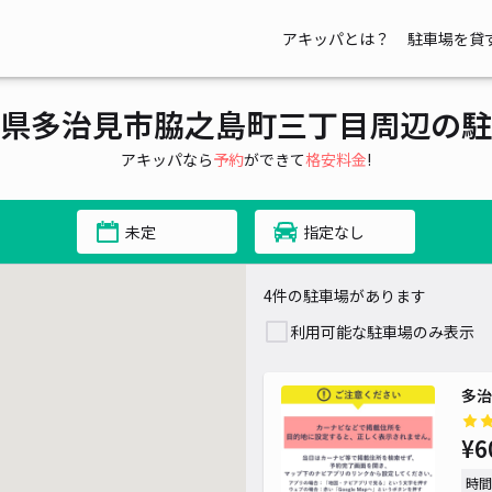
アキッパとは？
駐車場を貸
県多治見市脇之島町三丁目周辺の駐
アキッパなら
予約
ができて
格安料金
!
未定
指定なし
4件の駐車場があります
利用可能な駐車場のみ表示
多治
¥6
時間