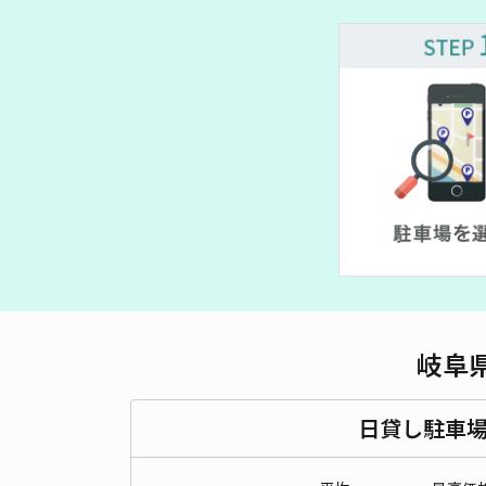
岐阜
日貸し駐車