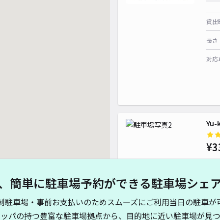
貸出
長さ
対応
Yu
¥3
、簡単に駐車場予約ができる駐車場シェ
貸出
制駐車場・事前お支払いのためスムーズにご利用当日の駐車が
長さ
キッパの持つ豊富な駐車場拠点から、目的地に近い駐車場が見つ