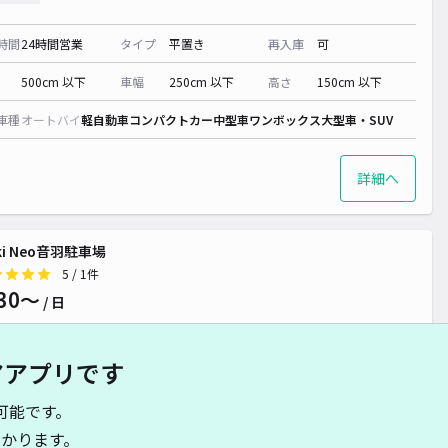
時間
24時間営業
タイプ
平置き
再入庫
可
500cm 以下
車幅
250cm 以下
高さ
150cm 以下
車種
オートバイ
軽自動車
コンパクトカー
中型車
ワンボックス
大型車・SUV
詳細へ
-ki Neo音羽駐車場
5
/ 1件
30〜
/ 日
アアプリです
時間
24時間営業
タイプ
平置き
再入庫
可
可能です。
480cm 以下
車幅
180cm 以下
高さ
制限なし
かります。