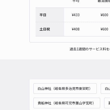
平均
最高価
平日
¥
433
¥
600
土日祝
¥
408
¥
600
過去1週間のサービス料
白山神社（岐阜県多治見市東栄町）
白
貴船神社（岐阜県可児市兼山字宮町）