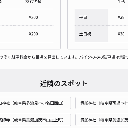
格
最安価格
平均
多治
¥
200
平日
¥
38
¥2
時間
¥
200
土日祝
¥
38
貸出
をのぞく駐車料金から相場を算出しています。バイクのみの駐車場は集計
長さ
対応
近隣のスポット
山神社（岐阜県多治見市小名田西山）
貴船神社（岐阜県可児市
薬師寺（岐阜県美濃加茂市山之上町）
貴船神社（岐阜県美濃加