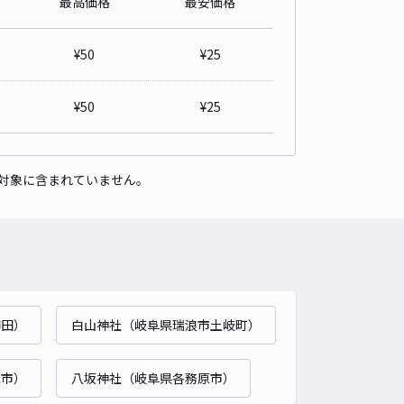
最高価格
最安価格
見駅前第6駐車場
3
/ 1件
¥
50
¥
25
00〜
/ 日
¥50〜 / 15分
貸し可
¥
50
¥
25
時間
24時間営業
タイプ
平置き
再入庫
可
対象に含まれていません。
480cm 以下
車幅
250cm 以下
高さ
制限なし
車種
オートバイ
軽自動車
コンパクトカー
中型車
ワンボックス
大型車・SUV
詳細へ
柿田）
白山神社（岐阜県瑞浪市土岐町）
茂市）
八坂神社（岐阜県各務原市）