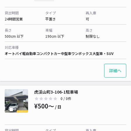
貸出時間
タイプ
再入庫
24時間営業
平置き
可
長さ
車幅
高さ
500cm 以下
190cm 以下
制限なし
対応車種
オートバイ
軽自動車
コンパクトカー
中型車
ワンボックス
大型車・SUV
詳細へ
虎渓山町3-106-1駐車場
0
/ 0件
¥500〜
/ 日
貸出時間
タイプ
再入庫