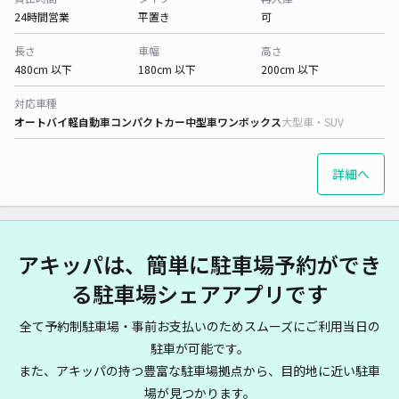
24時間営業
平置き
可
長さ
車幅
高さ
480cm 以下
180cm 以下
200cm 以下
対応車種
オートバイ
軽自動車
コンパクトカー
中型車
ワンボックス
大型車・SUV
詳細へ
アキッパは、簡単に駐車場予約ができ
る駐車場シェアアプリです
全て予約制駐車場・事前お支払いのためスムーズにご利用当日の
駐車が可能です。
また、アキッパの持つ豊富な駐車場拠点から、目的地に近い駐車
場が見つかります。