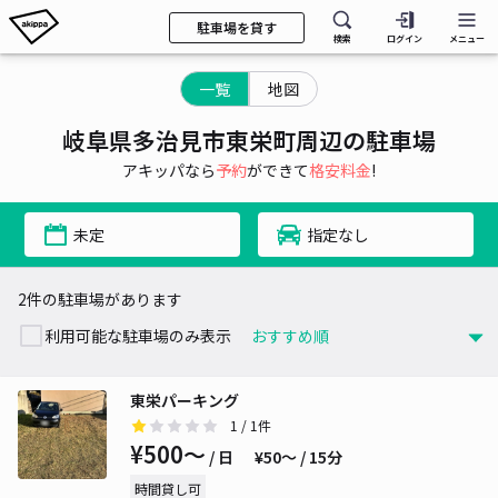
駐車場を貸す
検索
ログイン
メニュー
一覧
地図
岐阜県多治見市東栄町周辺の駐車場
アキッパなら
予約
ができて
格安料金
!
未定
指定なし
2件の駐車場があります
利用可能な駐車場のみ表示
東栄パーキング
1
/ 1件
¥500〜
/ 日
¥50〜 / 15分
時間貸し可