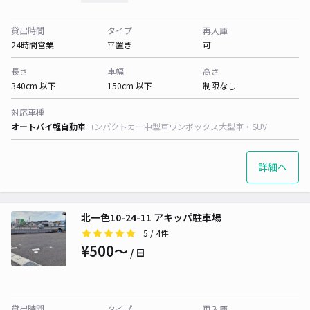
貸出時間
タイプ
再入庫
24時間営業
平置き
可
長さ
車幅
高さ
340cm 以下
150cm 以下
制限なし
対応車種
オートバイ
軽自動車
コンパクトカー
中型車
ワンボックス
大型車・SUV
詳細へ
北一色10-24-11 アキッパ駐車場
5
/ 4件
¥500〜
/ 日
貸出時間
タイプ
再入庫