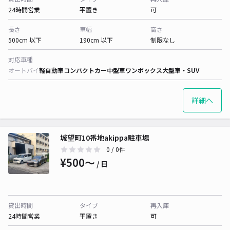
24時間営業
平置き
可
長さ
車幅
高さ
500cm 以下
190cm 以下
制限なし
対応車種
オートバイ
軽自動車
コンパクトカー
中型車
ワンボックス
大型車・SUV
詳細へ
城望町10番地akippa駐車場
0
/ 0件
¥500〜
/ 日
貸出時間
タイプ
再入庫
24時間営業
平置き
可