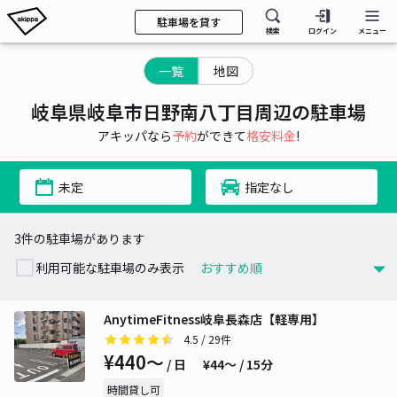
駐車場を貸す
検索
ログイン
メニュー
一覧
地図
岐阜県岐阜市日野南八丁目周辺の駐車場
アキッパなら
予約
ができて
格安料金
!
未定
指定なし
3件の駐車場があります
利用可能な駐車場のみ表示
AnytimeFitness岐阜長森店【軽専用】
4.5
/ 29件
¥440〜
/ 日
¥44〜 / 15分
時間貸し可