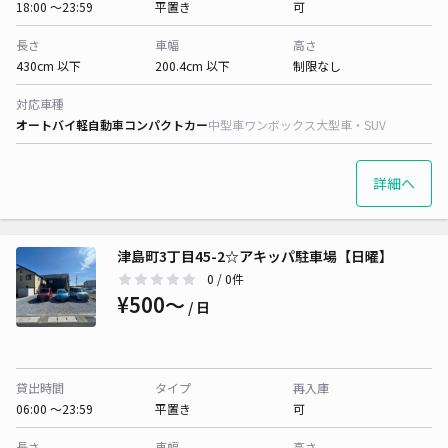
18:00 〜23:59
平置き
可
長さ
車幅
高さ
430cm 以下
200.4cm 以下
制限なし
対応車種
オートバイ
軽自動車
コンパクトカー
中型車
ワンボックス
大型車・SUV
詳細へ
津島町3丁目45-2☆アキッパ駐車場【日曜】
0
/ 0件
¥500〜
/ 日
貸出時間
タイプ
再入庫
06:00 〜23:59
平置き
可
長さ
車幅
高さ