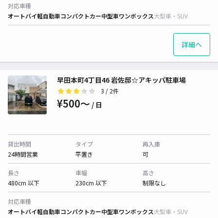
対応車種
オートバイ
軽自動車
コンパクトカー
中型車
ワンボックス
大型車・SUV
詳細へ
早田本町4丁目46 岩佐邸☆アキッパ駐車場
3
/ 2件
¥500〜
/ 日
貸出時間
タイプ
再入庫
24時間営業
平置き
可
長さ
車幅
高さ
480cm 以下
230cm 以下
制限なし
対応車種
オートバイ
軽自動車
コンパクトカー
中型車
ワンボックス
大型車・SUV