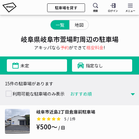
駐車場を貸す
検索
ログイン
メニュー
一覧
地図
岐阜県岐阜市萱場町周辺の駐車場
アキッパなら
予約
ができて
格安料金
!
未定
指定なし
15件の駐車場があります
利用可能な駐車場のみ表示
岐阜市近島2丁目倉庫前駐車場
5
/ 1件
¥500〜
/ 日