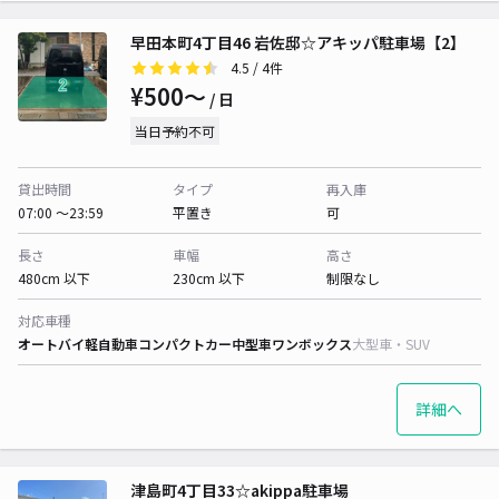
早田本町4丁目46 岩佐邸☆アキッパ駐車場【2】
4.5
/ 4件
¥500〜
/ 日
当日予約不可
貸出時間
タイプ
再入庫
07:00 〜23:59
平置き
可
長さ
車幅
高さ
480cm 以下
230cm 以下
制限なし
対応車種
オートバイ
軽自動車
コンパクトカー
中型車
ワンボックス
大型車・SUV
詳細へ
津島町4丁目33☆akippa駐車場