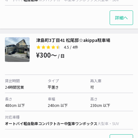
詳細へ
津島町3丁目41 松尾邸☆akippa駐車場
4.5
/ 4件
¥300〜
/ 日
貸出時間
タイプ
再入庫
24時間営業
平置き
可
長さ
車幅
高さ
480cm 以下
240cm 以下
230cm 以下
対応車種
オートバイ
軽自動車
コンパクトカー
中型車
ワンボックス
大型車・SUV