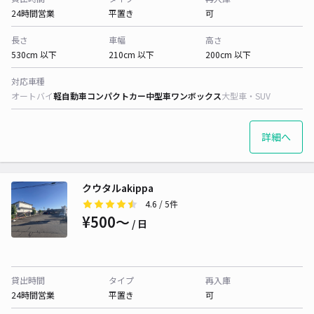
24時間営業
平置き
可
長さ
車幅
高さ
530cm 以下
210cm 以下
200cm 以下
対応車種
オートバイ
軽自動車
コンパクトカー
中型車
ワンボックス
大型車・SUV
詳細へ
クウタルakippa
4.6
/ 5件
¥500〜
/ 日
貸出時間
タイプ
再入庫
24時間営業
平置き
可