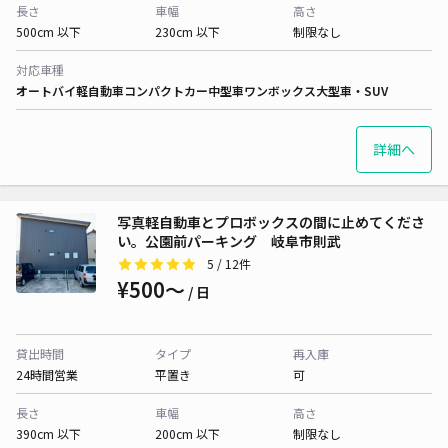
長さ
車幅
高さ
500cm 以下
230cm 以下
制限なし
対応車種
オートバイ
軽自動車
コンパクトカー
中型車
ワンボックス
大型車・SUV
詳細へ
写真軽自動車とプロボックスの間に止めてくださ
い。公園前パーキング 岐阜市則武
5
/ 12件
¥500〜
/ 日
貸出時間
タイプ
再入庫
24時間営業
平置き
可
長さ
車幅
高さ
390cm 以下
200cm 以下
制限なし