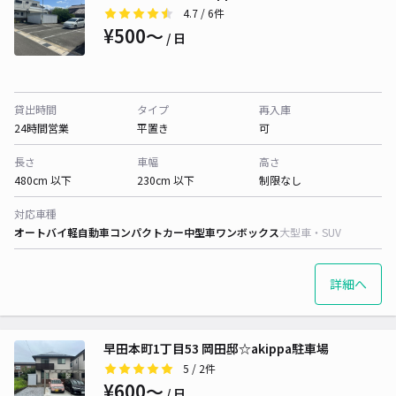
4.7
/ 6件
¥500〜
/ 日
貸出時間
タイプ
再入庫
24時間営業
平置き
可
長さ
車幅
高さ
480cm 以下
230cm 以下
制限なし
対応車種
オートバイ
軽自動車
コンパクトカー
中型車
ワンボックス
大型車・SUV
詳細へ
早田本町1丁目53 岡田邸☆akippa駐車場
5
/ 2件
¥600〜
/ 日