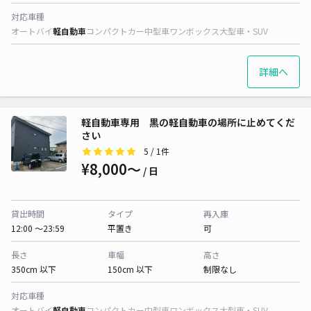
対応車種
オートバイ
軽自動車
コンパクトカー
中型車
ワンボックス
大型車・SUV
詳細へ
軽自動車専用 黒の軽自動車の場所に止めてくだ
さい
5
/ 1件
¥8,000〜
/ 日
貸出時間
タイプ
再入庫
12:00 〜23:59
平置き
可
長さ
車幅
高さ
350cm 以下
150cm 以下
制限なし
対応車種
オートバイ
軽自動車
コンパクトカー
中型車
ワンボックス
大型車・SUV