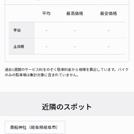
平均
最高価格
最安価格
平日
-
-
-
土日祝
-
-
-
過去1週間のサービス料をのぞく駐車料金から相場を算出しています。バイク
のみの駐車場は集計対象に含まれていません。
近隣のスポット
貴船神社（岐阜県岐阜市）