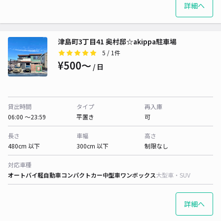
詳細へ
津島町3丁目41 奥村邸☆akippa駐車場
5
/ 1件
¥500〜
/ 日
貸出時間
タイプ
再入庫
06:00 〜23:59
平置き
可
長さ
車幅
高さ
480cm 以下
300cm 以下
制限なし
対応車種
オートバイ
軽自動車
コンパクトカー
中型車
ワンボックス
大型車・SUV
詳細へ