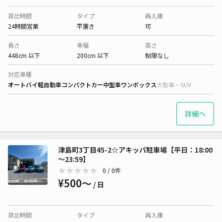
貸出時間
タイプ
再入庫
24時間営業
平置き
可
長さ
車幅
高さ
448cm 以下
200cm 以下
制限なし
対応車種
オートバイ
軽自動車
コンパクトカー
中型車
ワンボックス
大型車・SUV
詳細へ
津島町3丁目45-2☆アキッパ駐車場【平日：18:00
～23:59】
0
/ 0件
¥500〜
/ 日
貸出時間
タイプ
再入庫