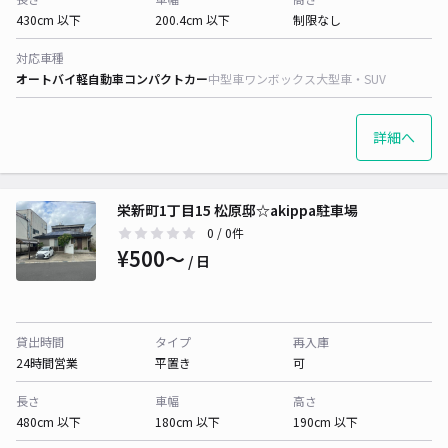
430cm 以下
200.4cm 以下
制限なし
対応車種
オートバイ
軽自動車
コンパクトカー
中型車
ワンボックス
大型車・SUV
詳細へ
栄新町1丁目15 松原邸☆akippa駐車場
0
/ 0件
¥500〜
/ 日
貸出時間
タイプ
再入庫
24時間営業
平置き
可
長さ
車幅
高さ
480cm 以下
180cm 以下
190cm 以下