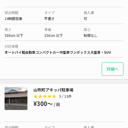
貸出時間
タイプ
再入庫
24時間営業
平置き
可
長さ
車幅
高さ
500cm 以下
250cm 以下
制限なし
対応車種
オートバイ
軽自動車
コンパクトカー
中型車
ワンボックス
大型車・SUV
詳細へ
山吹町アキッパ駐車場
5
/ 13件
¥300〜
/ 日
貸出時間
タイプ
再入庫