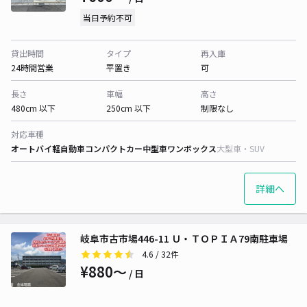
当日予約不可
貸出時間
タイプ
再入庫
24時間営業
平置き
可
長さ
車幅
高さ
480cm 以下
250cm 以下
制限なし
対応車種
オートバイ
軽自動車
コンパクトカー
中型車
ワンボックス
大型車・SUV
詳細へ
岐阜市古市場446-11 Ｕ・ＴＯＰＩＡ79南駐車場
4.6
/ 32件
¥880〜
/ 日