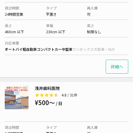
貸出時間
タイプ
再入庫
24時間営業
平置き
可
長さ
車幅
高さ
460cm 以下
230cm 以下
制限なし
対応車種
オートバイ
軽自動車
コンパクトカー
中型車
ワンボックス
大型車・SUV
詳細へ
浅井歯科医院
4.8
/ 31件
¥500〜
/ 日
貸出時間
タイプ
再入庫