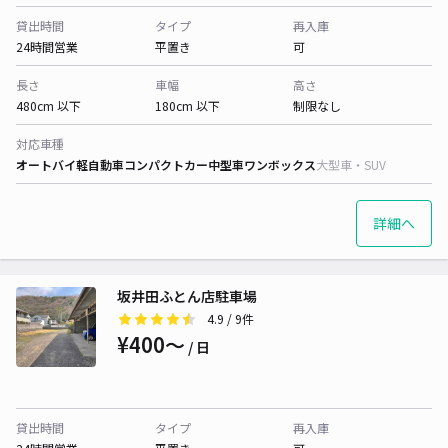
貸出時間
タイプ
再入庫
24時間営業
平置き
可
長さ
車幅
高さ
480cm 以下
180cm 以下
制限なし
対応車種
オートバイ
軽自動車
コンパクトカー
中型車
ワンボックス
大型車・SUV
詳細へ
坂井田ふとん店駐車場
4.9
/ 9件
¥400〜
/ 日
貸出時間
タイプ
再入庫