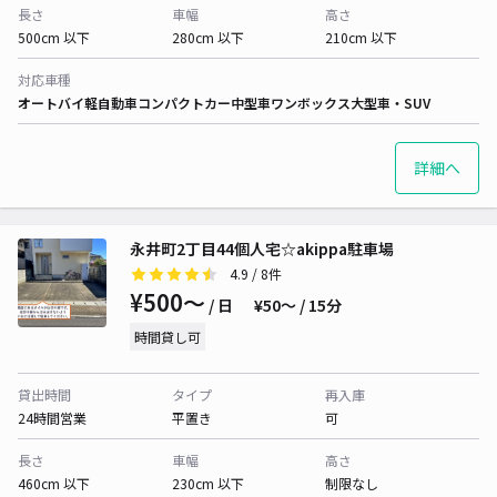
長さ
車幅
高さ
500cm 以下
280cm 以下
210cm 以下
対応車種
オートバイ
軽自動車
コンパクトカー
中型車
ワンボックス
大型車・SUV
詳細へ
永井町2丁目44個人宅☆akippa駐車場
4.9
/ 8件
¥500〜
/ 日
¥50〜 / 15分
時間貸し可
貸出時間
タイプ
再入庫
24時間営業
平置き
可
長さ
車幅
高さ
460cm 以下
230cm 以下
制限なし