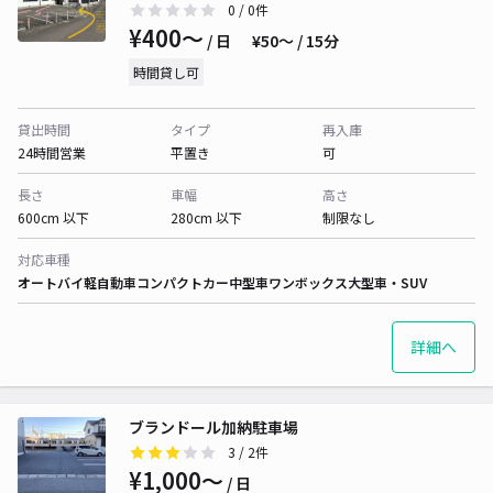
0
/ 0件
¥400〜
/ 日
¥50〜 / 15分
時間貸し可
貸出時間
タイプ
再入庫
24時間営業
平置き
可
長さ
車幅
高さ
600cm 以下
280cm 以下
制限なし
対応車種
オートバイ
軽自動車
コンパクトカー
中型車
ワンボックス
大型車・SUV
詳細へ
ブランドール加納駐車場
3
/ 2件
¥1,000〜
/ 日