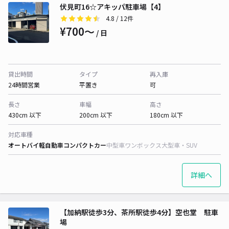
伏見町16☆アキッパ駐車場【4】
4.8
/ 12件
¥700〜
/ 日
貸出時間
タイプ
再入庫
24時間営業
平置き
可
長さ
車幅
高さ
430cm 以下
200cm 以下
180cm 以下
対応車種
オートバイ
軽自動車
コンパクトカー
中型車
ワンボックス
大型車・SUV
詳細へ
【加納駅徒歩3分、茶所駅徒歩4分】空也堂 駐車
場