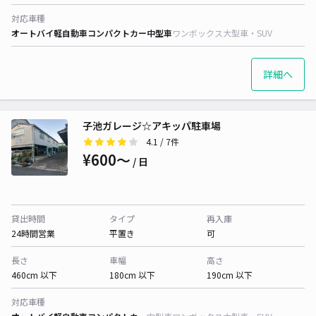
対応車種
オートバイ
軽自動車
コンパクトカー
中型車
ワンボックス
大型車・SUV
詳細へ
子池ガレージ☆アキッパ駐車場
4.1
/ 7件
¥600〜
/ 日
貸出時間
タイプ
再入庫
24時間営業
平置き
可
長さ
車幅
高さ
460cm 以下
180cm 以下
190cm 以下
対応車種