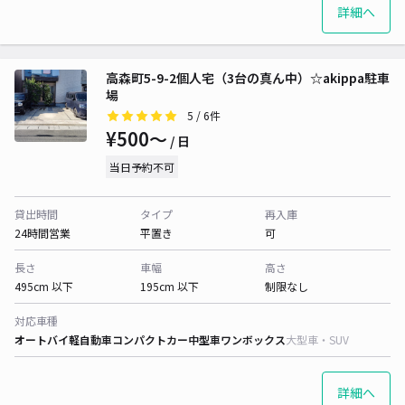
詳細へ
高森町5-9-2個人宅（3台の真ん中）☆akippa駐車
場
5
/ 6件
¥500〜
/ 日
当日予約不可
貸出時間
タイプ
再入庫
24時間営業
平置き
可
長さ
車幅
高さ
495cm 以下
195cm 以下
制限なし
対応車種
オートバイ
軽自動車
コンパクトカー
中型車
ワンボックス
大型車・SUV
詳細へ