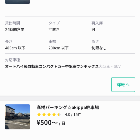
貸出時間
タイプ
再入庫
24時間営業
平置き
可
長さ
車幅
高さ
480cm 以下
230cm 以下
制限なし
対応車種
オートバイ
軽自動車
コンパクトカー
中型車
ワンボックス
大型車・SUV
詳細へ
髙橋パーキング☆akippa駐車場
4.8
/ 15件
¥500〜
/ 日