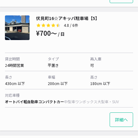
伏見町16☆アキッパ駐車場【5】
4.8
/ 6件
¥700〜
/ 日
貸出時間
タイプ
再入庫
24時間営業
平置き
可
長さ
車幅
高さ
430cm 以下
200cm 以下
180cm 以下
対応車種
オートバイ
軽自動車
コンパクトカー
中型車
ワンボックス
大型車・SUV
詳細へ