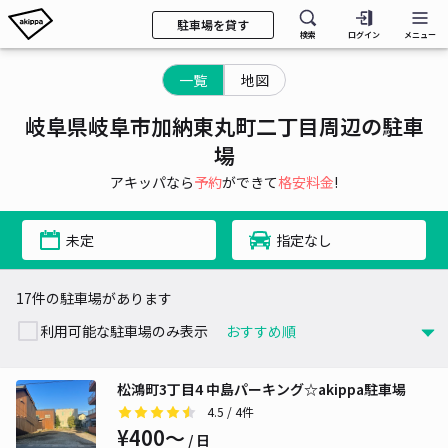
駐車場を貸す
検索
ログイン
メニュー
一覧
地図
岐阜県岐阜市加納東丸町二丁目周辺の駐車
場
アキッパなら
予約
ができて
格安料金
!
未定
指定なし
17件の駐車場があります
利用可能な駐車場のみ表示
松鴻町3丁目4 中島パーキング☆akippa駐車場
4.5
/ 4件
¥400〜
/ 日