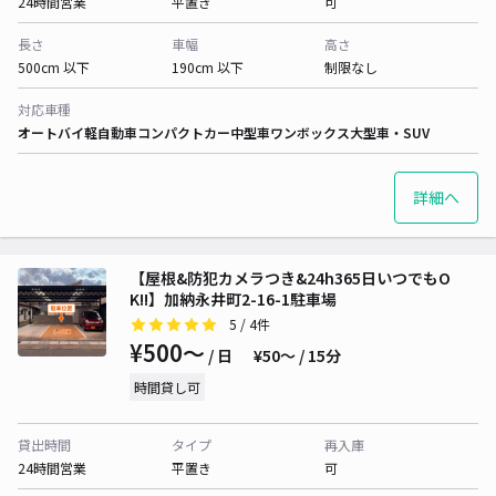
24時間営業
平置き
可
長さ
車幅
高さ
500cm 以下
190cm 以下
制限なし
対応車種
オートバイ
軽自動車
コンパクトカー
中型車
ワンボックス
大型車・SUV
詳細へ
【屋根&防犯カメラつき&24h365日いつでもO
K!!】加納永井町2-16-1駐車場
5
/ 4件
¥500〜
/ 日
¥50〜 / 15分
時間貸し可
貸出時間
タイプ
再入庫
24時間営業
平置き
可