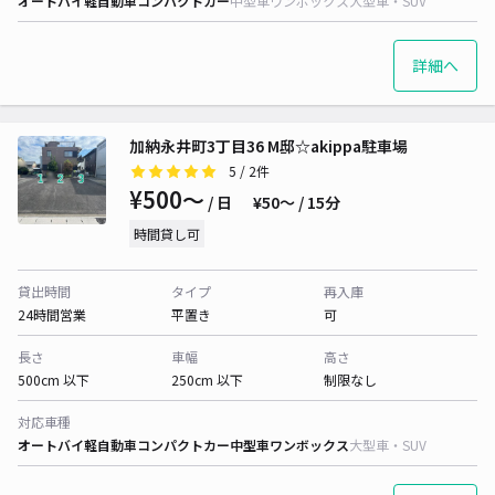
オートバイ
軽自動車
コンパクトカー
中型車
ワンボックス
大型車・SUV
詳細へ
加納永井町3丁目36 M邸☆akippa駐車場
5
/ 2件
¥500〜
/ 日
¥50〜 / 15分
時間貸し可
貸出時間
タイプ
再入庫
24時間営業
平置き
可
長さ
車幅
高さ
500cm 以下
250cm 以下
制限なし
対応車種
オートバイ
軽自動車
コンパクトカー
中型車
ワンボックス
大型車・SUV