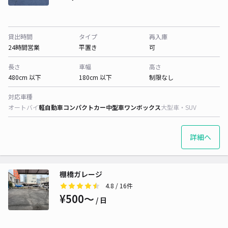
貸出時間
タイプ
再入庫
24時間営業
平置き
可
長さ
車幅
高さ
480cm 以下
180cm 以下
制限なし
対応車種
オートバイ
軽自動車
コンパクトカー
中型車
ワンボックス
大型車・SUV
詳細へ
棚橋ガレージ
4.8
/ 16件
¥500〜
/ 日