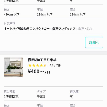
24時間営業
平置き
可
長さ
車幅
高さ
480cm 以下
190cm 以下
190cm 以下
対応車種
オートバイ
軽自動車
コンパクトカー
中型車
ワンボックス
大型車・SUV
詳細へ
徹明通8丁目駐車場
4.9
/ 7件
¥400〜
/ 日
貸出時間
タイプ
再入庫
24時間営業
平置き
可
長さ
車幅
高さ