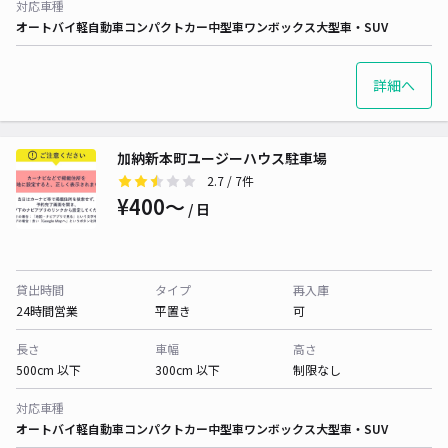
対応車種
オートバイ
軽自動車
コンパクトカー
中型車
ワンボックス
大型車・SUV
詳細へ
加納新本町ユージーハウス駐車場
2.7
/ 7件
¥400〜
/ 日
貸出時間
タイプ
再入庫
24時間営業
平置き
可
長さ
車幅
高さ
500cm 以下
300cm 以下
制限なし
対応車種
オートバイ
軽自動車
コンパクトカー
中型車
ワンボックス
大型車・SUV