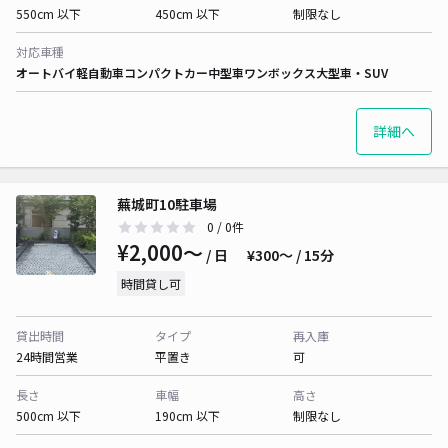
550cm 以下
450cm 以下
制限なし
対応車種
オートバイ
軽自動車
コンパクトカー
中型車
ワンボックス
大型車・SUV
詳細へ
蕪城町10駐車場
0
/ 0件
¥2,000〜
/ 日
¥300〜 / 15分
時間貸し可
貸出時間
タイプ
再入庫
24時間営業
平置き
可
長さ
車幅
高さ
500cm 以下
190cm 以下
制限なし