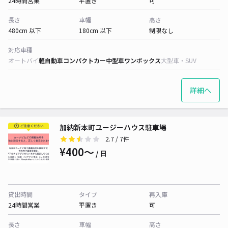
24時間営業
平置き
可
長さ
車幅
高さ
480cm 以下
180cm 以下
制限なし
対応車種
オートバイ
軽自動車
コンパクトカー
中型車
ワンボックス
大型車・SUV
詳細へ
加納新本町ユージーハウス駐車場
2.7
/ 7件
¥400〜
/ 日
貸出時間
タイプ
再入庫
24時間営業
平置き
可
長さ
車幅
高さ