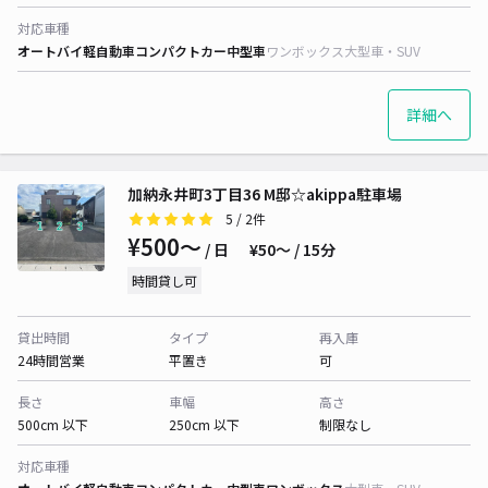
対応車種
オートバイ
軽自動車
コンパクトカー
中型車
ワンボックス
大型車・SUV
詳細へ
加納永井町3丁目36 M邸☆akippa駐車場
5
/ 2件
¥500〜
/ 日
¥50〜 / 15分
時間貸し可
貸出時間
タイプ
再入庫
24時間営業
平置き
可
長さ
車幅
高さ
500cm 以下
250cm 以下
制限なし
対応車種