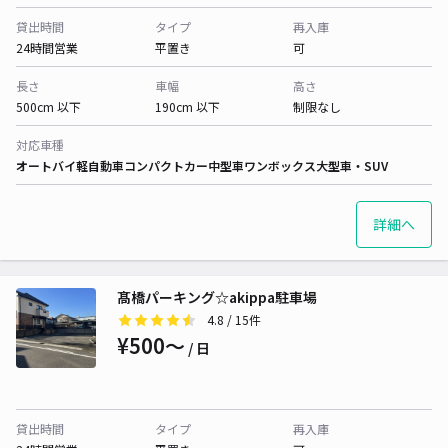
貸出時間
タイプ
再入庫
24時間営業
平置き
可
長さ
車幅
高さ
500cm 以下
190cm 以下
制限なし
対応車種
オートバイ
軽自動車
コンパクトカー
中型車
ワンボックス
大型車・SUV
詳細へ
髙橋パーキング☆akippa駐車場
4.8
/ 15件
¥500〜
/ 日
貸出時間
タイプ
再入庫