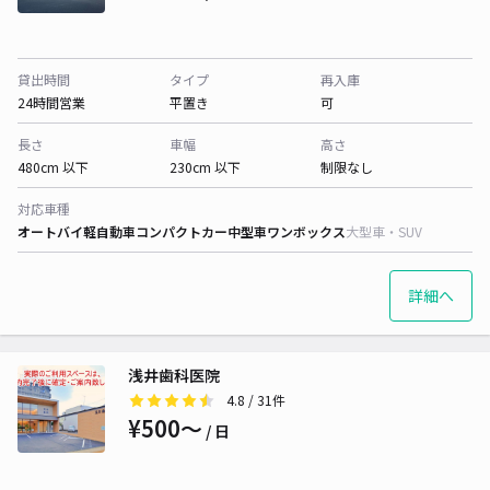
貸出時間
タイプ
再入庫
24時間営業
平置き
可
長さ
車幅
高さ
480cm 以下
230cm 以下
制限なし
対応車種
オートバイ
軽自動車
コンパクトカー
中型車
ワンボックス
大型車・SUV
詳細へ
浅井歯科医院
4.8
/ 31件
¥500〜
/ 日