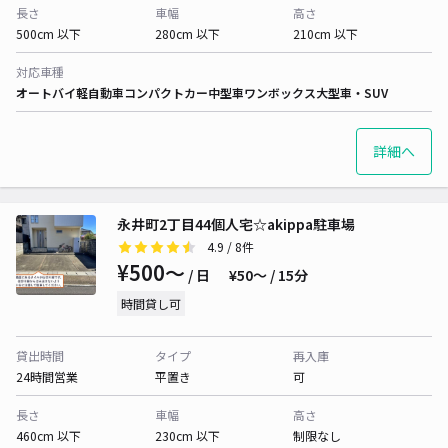
長さ
車幅
高さ
500cm 以下
280cm 以下
210cm 以下
対応車種
オートバイ
軽自動車
コンパクトカー
中型車
ワンボックス
大型車・SUV
詳細へ
永井町2丁目44個人宅☆akippa駐車場
4.9
/ 8件
¥500〜
/ 日
¥50〜 / 15分
時間貸し可
貸出時間
タイプ
再入庫
24時間営業
平置き
可
長さ
車幅
高さ
460cm 以下
230cm 以下
制限なし