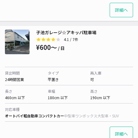
詳細へ
子池ガレージ☆アキッパ駐車場
4.1
/ 7件
¥600〜
/ 日
貸出時間
タイプ
再入庫
24時間営業
平置き
可
長さ
車幅
高さ
460cm 以下
180cm 以下
190cm 以下
対応車種
オートバイ
軽自動車
コンパクトカー
中型車
ワンボックス
大型車・SUV
詳細へ