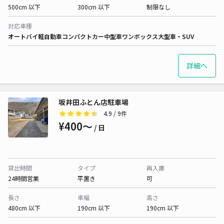
500cm 以下
300cm 以下
制限なし
対応車種
オートバイ
軽自動車
コンパクトカー
中型車
ワンボックス
大型車・SUV
詳細へ
坂井田ふとん店駐車場
4.9
/ 9件
¥400〜
/ 日
貸出時間
タイプ
再入庫
24時間営業
平置き
可
長さ
車幅
高さ
480cm 以下
190cm 以下
190cm 以下