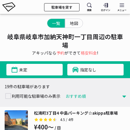
駐車場を貸す
検索
ログイン
メニュー
一覧
地図
岐阜県岐阜市加納天神町一丁目周辺の駐車
場
アキッパなら
予約
ができて
格安料金
!
未定
指定なし
19件の駐車場があります
利用可能な駐車場のみ表示
松鴻町3丁目4 中島パーキング☆akippa駐車場
4.5
/ 4件
¥400〜
/ 日