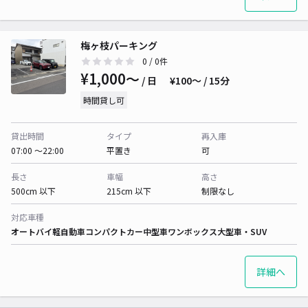
梅ヶ枝パーキング
0
/ 0件
¥1,000〜
/ 日
¥100〜 / 15分
時間貸し可
貸出時間
タイプ
再入庫
07:00 〜22:00
平置き
可
長さ
車幅
高さ
500cm 以下
215cm 以下
制限なし
対応車種
オートバイ
軽自動車
コンパクトカー
中型車
ワンボックス
大型車・SUV
詳細へ