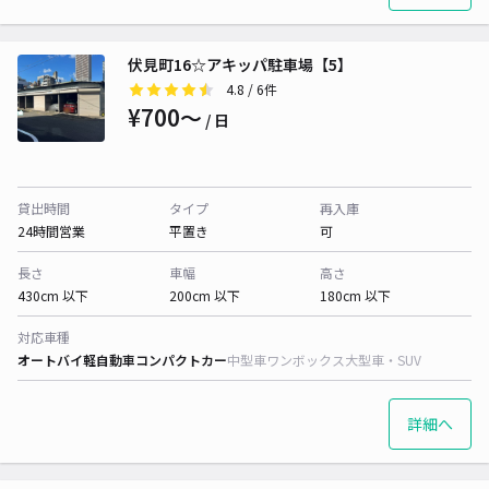
伏見町16☆アキッパ駐車場【5】
4.8
/ 6件
¥700〜
/ 日
貸出時間
タイプ
再入庫
24時間営業
平置き
可
長さ
車幅
高さ
430cm 以下
200cm 以下
180cm 以下
対応車種
オートバイ
軽自動車
コンパクトカー
中型車
ワンボックス
大型車・SUV
詳細へ