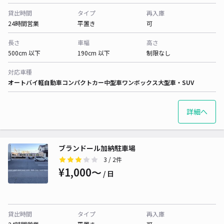
貸出時間
タイプ
再入庫
24時間営業
平置き
可
長さ
車幅
高さ
500cm 以下
190cm 以下
制限なし
対応車種
オートバイ
軽自動車
コンパクトカー
中型車
ワンボックス
大型車・SUV
詳細へ
ブランドール加納駐車場
3
/ 2件
¥1,000〜
/ 日
貸出時間
タイプ
再入庫