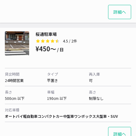
詳細へ
桜通駐車場
4.5
/ 2件
¥450〜
/ 日
貸出時間
タイプ
再入庫
24時間営業
平置き
可
長さ
車幅
高さ
500cm 以下
190cm 以下
制限なし
対応車種
オートバイ
軽自動車
コンパクトカー
中型車
ワンボックス
大型車・SUV
詳細へ