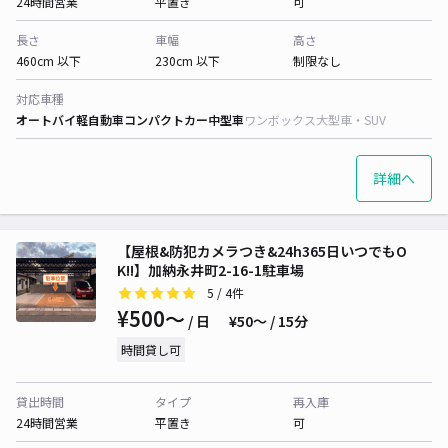
24時間営業
平置き
可
長さ
車幅
高さ
460cm 以下
230cm 以下
制限なし
対応車種
オートバイ
軽自動車
コンパクトカー
中型車
ワンボックス
大型車・SUV
詳細へ
【屋根&防犯カメラつき&24h365日いつでもO
K!!】加納永井町2-16-1駐車場
5
/ 4件
¥500〜
/ 日
¥50〜 / 15分
時間貸し可
貸出時間
タイプ
再入庫
24時間営業
平置き
可