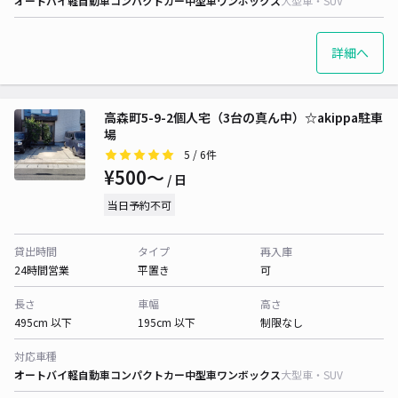
オートバイ
軽自動車
コンパクトカー
中型車
ワンボックス
大型車・SUV
詳細へ
高森町5-9-2個人宅（3台の真ん中）☆akippa駐車
場
5
/ 6件
¥500〜
/ 日
当日予約不可
貸出時間
タイプ
再入庫
24時間営業
平置き
可
長さ
車幅
高さ
495cm 以下
195cm 以下
制限なし
対応車種
オートバイ
軽自動車
コンパクトカー
中型車
ワンボックス
大型車・SUV