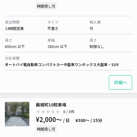
時間貸し可
貸出時間
タイプ
再入庫
24時間営業
平置き
可
長さ
車幅
高さ
600cm 以下
280cm 以下
制限なし
対応車種
オートバイ
軽自動車
コンパクトカー
中型車
ワンボックス
大型車・SUV
詳細へ
蕪城町10駐車場
0
/ 0件
¥2,000〜
/ 日
¥300〜 / 15分
時間貸し可