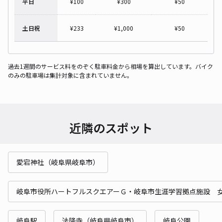
平日
¥
100
¥
300
¥
50
土日祝
¥
233
¥
1,000
¥
50
過去1週間のサービス料をのぞく駐車料金から相場を算出しています。バイク
のみの駐車場は集計対象に含まれていません。
近隣のスポット
愛宕神社（岐阜県岐阜市）
岐阜市役所ハートフルスクエアーＧ・岐阜市生涯学習拠点施設 
岐阜駅
法隆寺（岐阜県岐阜市）
岐阜公園