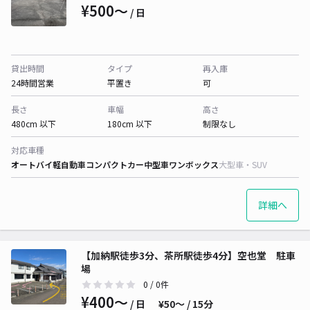
¥500〜
/ 日
貸出時間
タイプ
再入庫
24時間営業
平置き
可
長さ
車幅
高さ
480cm 以下
180cm 以下
制限なし
対応車種
オートバイ
軽自動車
コンパクトカー
中型車
ワンボックス
大型車・SUV
詳細へ
【加納駅徒歩3分、茶所駅徒歩4分】空也堂 駐車
場
0
/ 0件
¥400〜
/ 日
¥50〜 / 15分