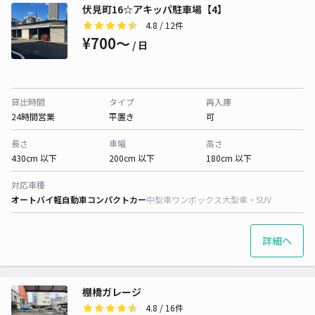
伏見町16☆アキッパ駐車場【4】
4.8
/ 12件
¥700〜
/ 日
貸出時間
タイプ
再入庫
24時間営業
平置き
可
長さ
車幅
高さ
430cm 以下
200cm 以下
180cm 以下
対応車種
オートバイ
軽自動車
コンパクトカー
中型車
ワンボックス
大型車・SUV
詳細へ
棚橋ガレージ
4.8
/ 16件