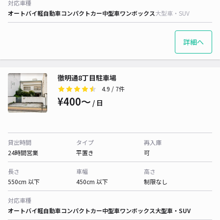
対応車種
オートバイ
軽自動車
コンパクトカー
中型車
ワンボックス
大型車・SUV
詳細へ
徹明通8丁目駐車場
4.9
/ 7件
¥400〜
/ 日
貸出時間
タイプ
再入庫
24時間営業
平置き
可
長さ
車幅
高さ
550cm 以下
450cm 以下
制限なし
対応車種
オートバイ
軽自動車
コンパクトカー
中型車
ワンボックス
大型車・SUV