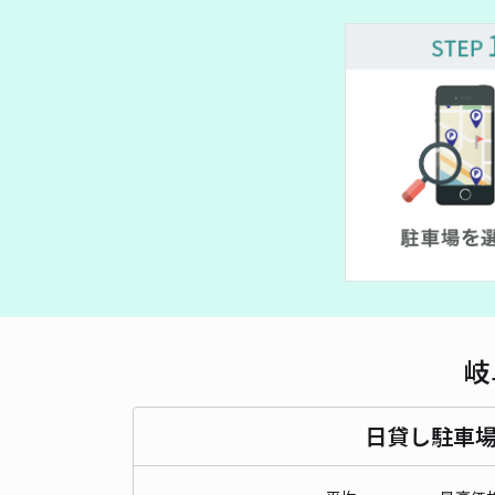
岐
日貸し駐車