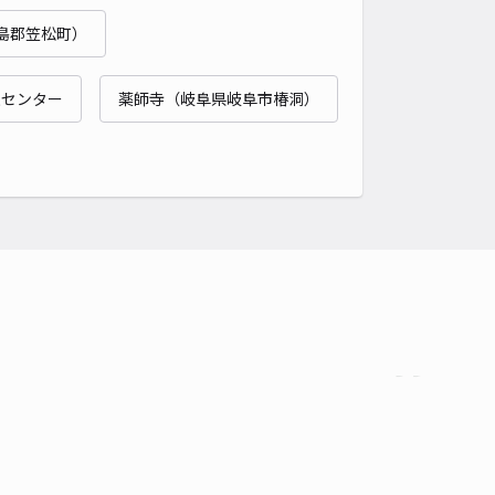
島郡笠松町）
時間
24時間営業
タイプ
平置き
再入庫
可
森センター
薬師寺（岐阜県岐阜市椿洞）
480cm 以下
車幅
230cm 以下
高さ
制限なし
車種
オートバイ
軽自動車
コンパクトカー
中型車
ワンボックス
大型車・SUV
詳細へ
町5-9-2個人宅（3台の真ん中）☆akippa駐車場
5
/ 6件
00〜
/ 日
予約不可
時間
24時間営業
タイプ
平置き
再入庫
可