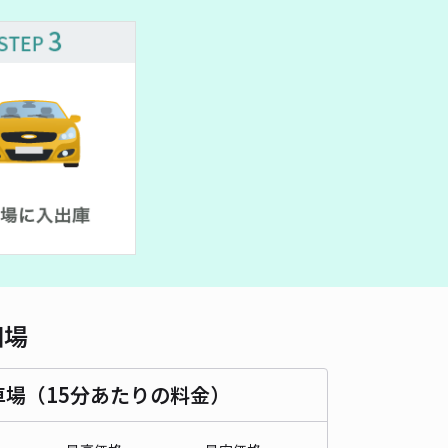
車種
オートバイ
軽自動車
コンパクトカー
中型車
ワンボックス
大型車・SUV
詳細へ
ガレージ☆アキッパ駐車場
4.1
/ 7件
00〜
/ 日
時間
24時間営業
タイプ
平置き
再入庫
可
相場
460cm 以下
車幅
180cm 以下
高さ
190cm 以下
車種
オートバイ
軽自動車
コンパクトカー
中型車
ワンボックス
大型車・SUV
車場（15分あたりの料金）
詳細へ