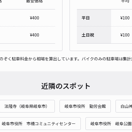
格
最安価格
平均
伏見
¥
400
平日
¥
100
¥7
¥
400
土日祝
¥
100
貸出
をのぞく駐車料金から相場を算出しています。バイクのみの駐車場は集計
長さ
対応
近隣のスポット
法隆寺（岐阜県岐阜市）
岐阜市役所 勤労会館
白山
松鴻
岐阜市役所 市橋コミュニティセンター
岐阜市役所 岐阜公園
¥4