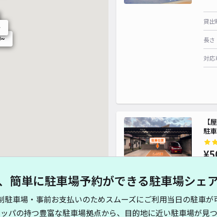
貸出
~
0~
長さ
対応
【屋
駐車
¥5
時間
、簡単に駐車場予約ができる駐車場シェ
貸出
制駐車場・事前お支払いのためスムーズにご利用当日の駐車が
キッパの持つ豊富な駐車場拠点から、目的地に近い駐車場が見つ
長さ