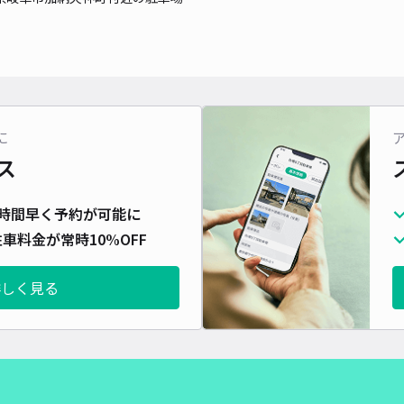
長さ
対応
に
髙橋
ス
¥5
時間早く予約が可能に
車料金が常時10%OFF
貸出
詳しく見る
長さ
対応