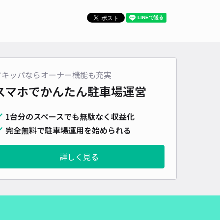
495cm 以下
車幅
195cm 以下
高さ
制限なし
車種
オートバイ
軽自動車
コンパクトカー
中型車
ワンボックス
大型車・SUV
詳細へ
アキッパならオーナー機能も充実
パーキング☆akippa駐車場
スマホでかんたん
駐車場運営
4.8
/ 15件
00〜
/ 日
1台分のスペースでも無駄なく収益化
完全無料で駐車場運用を始められる
時間
24時間営業
タイプ
平置き
再入庫
可
詳しく見る
460cm 以下
車幅
230cm 以下
高さ
制限なし
車種
オートバイ
軽自動車
コンパクトカー
中型車
ワンボックス
大型車・SUV
詳細へ