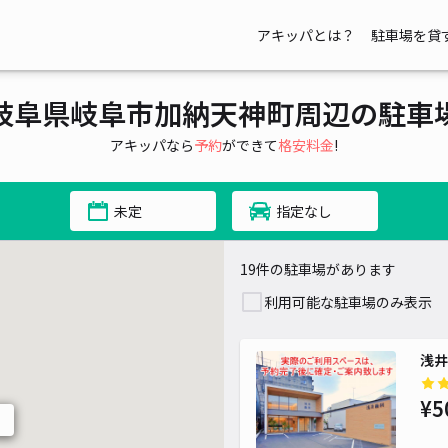
アキッパとは？
駐車場を貸
岐阜県岐阜市加納天神町周辺の駐車
アキッパなら
予約
ができて
格安料金
!
未定
指定なし
19件の駐車場があります
利用可能な駐車場のみ表示
浅井
¥5