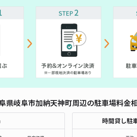
対応
子池
¥6
貸出
阜県岐阜市加納天神町周辺の駐車場料金
長さ
対応
場
時間貸し駐