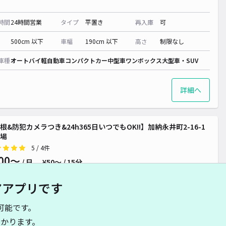
時間
24時間営業
タイプ
平置き
再入庫
可
500cm 以下
車幅
190cm 以下
高さ
制限なし
車種
オートバイ
軽自動車
コンパクトカー
中型車
ワンボックス
大型車・SUV
詳細へ
根&防犯カメラつき&24h365日いつでもOK!!】加納永井町2-16-1
場
5
/ 4件
00〜
/ 日
¥50〜 / 15分
貸し可
アアプリです
時間
24時間営業
タイプ
平置き
再入庫
可
可能です。
かります。
500cm 以下
車幅
280cm 以下
高さ
210cm 以下