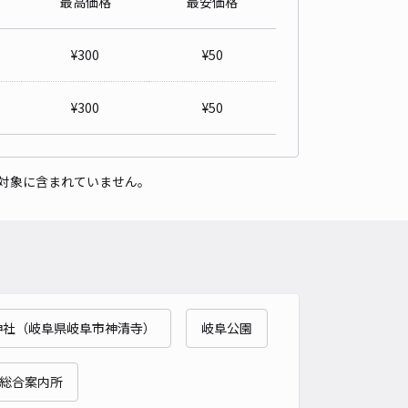
最高価格
最安価格
町16☆アキッパ駐車場【5】
¥
300
¥
50
4.8
/ 6件
00〜
/ 日
¥
300
¥
50
時間
24時間営業
タイプ
平置き
再入庫
可
対象に含まれていません。
430cm 以下
車幅
200cm 以下
高さ
180cm 以下
車種
オートバイ
軽自動車
コンパクトカー
中型車
ワンボックス
大型車・SUV
詳細へ
神社（岐阜県岐阜市神清寺）
岐阜公園
町3丁目4 中島パーキング☆akippa駐車場
4.5
/ 4件
総合案内所
00〜
/ 日