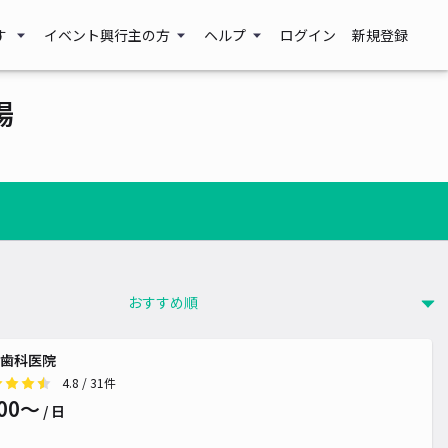
す
イベント興行主の方
ヘルプ
ログイン
新規登録
場
歯科医院
4.8
/ 31件
00〜
/ 日