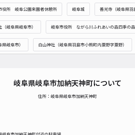
市役所 岐阜公園来園者休憩所
岐阜城
善光寺（岐阜県羽
貸出
社（岐阜県岐阜市）
岐阜市役所 ながら川ふれあいの森四季の
長さ
阜県岐阜市）
白山神社（岐阜県羽島市小熊町内粟野字粟野）
対応
岐阜県岐阜市加納天神町について
高森
住所：岐阜県岐阜市加納天神町
¥4
当日
貸出
県岐阜市加納天神町付近の駐車場