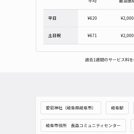
平均
最高価
平日
¥
620
¥
2,000
土日祝
¥
671
¥
2,000
過去1週間のサービス料
愛宕神社（岐阜県岐阜市）
岐阜駅
岐阜市役所 長森コミュニティセンター