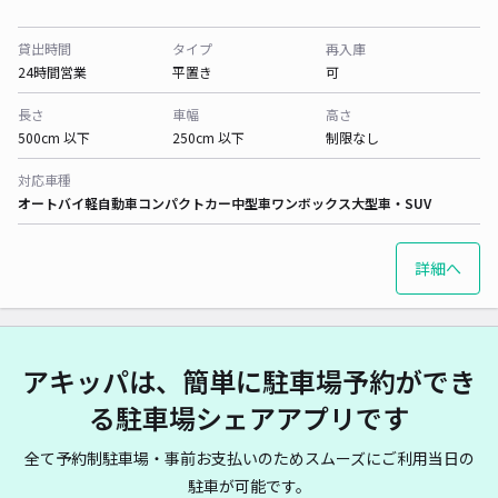
貸出時間
タイプ
再入庫
24時間営業
平置き
可
長さ
車幅
高さ
500cm 以下
250cm 以下
制限なし
対応車種
オートバイ
軽自動車
コンパクトカー
中型車
ワンボックス
大型車・SUV
詳細へ
アキッパは、簡単に駐車場予約ができ
る駐車場シェアアプリです
全て予約制駐車場・事前お支払いのためスムーズにご利用当日の
駐車が可能です。