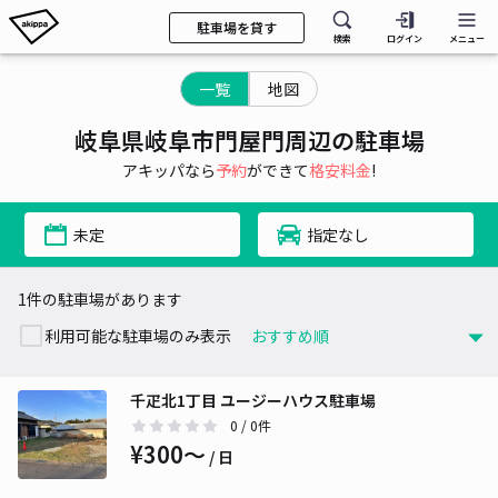
駐車場を貸す
検索
ログイン
メニュー
一覧
地図
岐阜県岐阜市門屋門周辺の駐車場
アキッパなら
予約
ができて
格安料金
!
未定
指定なし
1件の駐車場があります
利用可能な駐車場のみ表示
千疋北1丁目 ユージーハウス駐車場
0
/ 0件
¥300〜
/ 日