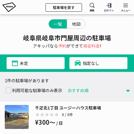
駐車場を貸す
検索
ログイン
メニュー
一覧
地図
岐阜県岐阜市門屋周辺の駐車場
アキッパなら
予約
ができて
格安料金
!
未定
指定なし
1件の駐車場があります
利用可能な駐車場のみ表示
千疋北1丁目 ユージーハウス駐車場
0
/ 0件
¥300〜
/ 日