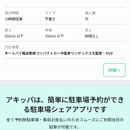
貸出時間
タイプ
再入庫
24時間営業
平置き
可
長さ
車幅
高さ
500cm 以下
250cm 以下
制限なし
対応車種
オートバイ
軽自動車
コンパクトカー
中型車
ワンボックス
大型車・SUV
詳細へ
アキッパは、簡単に駐車場予約ができ
る駐車場シェアアプリです
全て予約制駐車場・事前お支払いのためスムーズにご利用当日の
駐車が可能です。