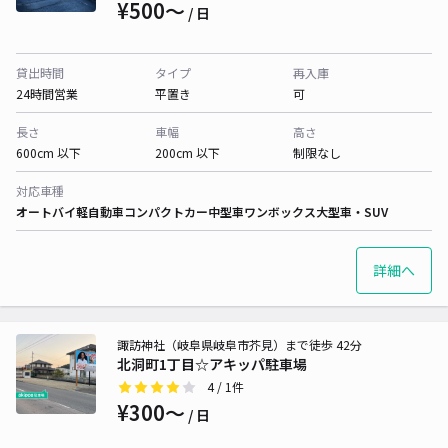
¥500〜
/ 日
貸出時間
タイプ
再入庫
24時間営業
平置き
可
長さ
車幅
高さ
600cm 以下
200cm 以下
制限なし
対応車種
オートバイ
軽自動車
コンパクトカー
中型車
ワンボックス
大型車・SUV
詳細へ
諏訪神社（岐阜県岐阜市芥見）まで徒歩 42分
北洞町1丁目‪‪☆アキッパ駐車場
4
/ 1件
¥300〜
/ 日