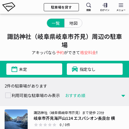
駐車場を貸す
検索
ログイン
メニュー
一覧
地図
諏訪神社（岐阜県岐阜市芥見）周辺の駐車
場
アキッパなら
予約
ができて
格安料金
!
未定
指定なし
2件の駐車場があります
利用可能な駐車場のみ表示
諏訪神社（岐阜県岐阜市芥見）まで徒歩 23分
岐阜市芥見海戸山124 エスパシオン長良台 横
0
/ 0件