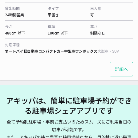
貸出時間
タイプ
再入庫
24時間営業
平置き
可
長さ
車幅
高さ
480cm 以下
180cm 以下
制限なし
対応車種
オートバイ
軽自動車
コンパクトカー
中型車
ワンボックス
大型車・SUV
詳細へ
アキッパは、簡単に駐車場予約ができ
る駐車場シェアアプリです
全て予約制駐車場・事前お支払いのためスムーズにご利用当日の
駐車が可能です。
また、アキッパの持つ豊富な駐車場拠点から、目的地に近い駐車