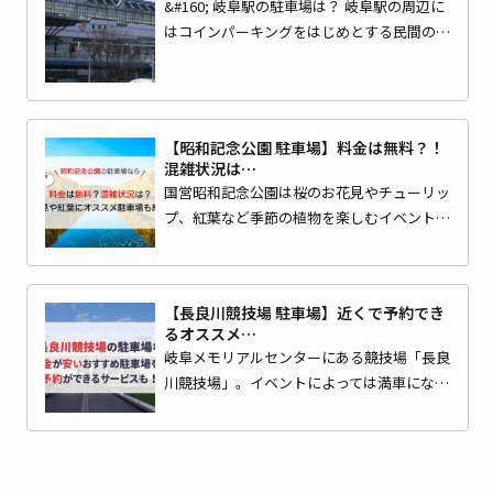
&#160; 岐阜駅の駐車場は？ 岐阜駅の周辺に
はコインパーキングをはじめとする民間の…
【昭和記念公園 駐車場】料金は無料？！
混雑状況は…
国営昭和記念公園は桜のお花見やチューリッ
プ、紅葉など季節の植物を楽しむイベント…
【長良川競技場 駐車場】近くで予約でき
るオススメ…
岐阜メモリアルセンターにある競技場「長良
川競技場」。イベントによっては満車にな…