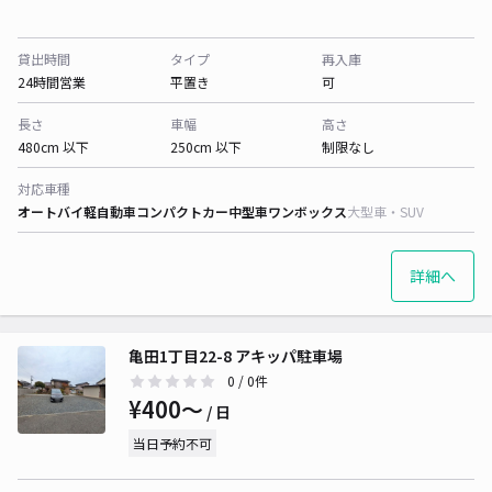
貸出時間
タイプ
再入庫
24時間営業
平置き
可
長さ
車幅
高さ
480cm 以下
250cm 以下
制限なし
対応車種
オートバイ
軽自動車
コンパクトカー
中型車
ワンボックス
大型車・SUV
詳細へ
亀田1丁目22-8 アキッパ駐車場
0
/ 0件
¥400〜
/ 日
当日予約不可