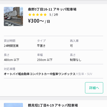
桑野3丁目16-11 アキッパ駐車場
5
/ 2件
¥300〜
/ 日
貸出時間
タイプ
再入庫
24時間営業
平置き
可
長さ
車幅
高さ
480cm 以下
250cm 以下
制限なし
対応車種
オートバイ
軽自動車
コンパクトカー
中型車
ワンボックス
大型車・SUV
詳細へ
鶴見坦1丁目4-19 アキッパ駐車場