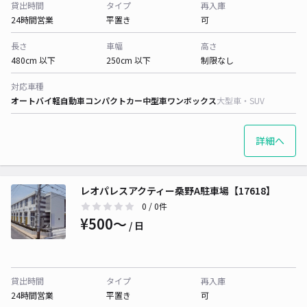
貸出時間
タイプ
再入庫
24時間営業
平置き
可
長さ
車幅
高さ
480cm 以下
250cm 以下
制限なし
対応車種
オートバイ
軽自動車
コンパクトカー
中型車
ワンボックス
大型車・SUV
詳細へ
レオパレスアクティー桑野A駐車場【17618】
0
/ 0件
¥500〜
/ 日
貸出時間
タイプ
再入庫
24時間営業
平置き
可