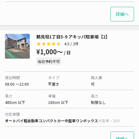
詳細へ
鶴見坦1丁目5-9 アキッパ駐車場【2】
4.5
/ 2件
¥1,000〜
/ 日
当日予約不可
貸出時間
タイプ
再入庫
08:00 〜22:00
平置き
可
長さ
車幅
高さ
480cm 以下
180cm 以下
制限なし
対応車種
オートバイ
軽自動車
コンパクトカー
中型車
ワンボックス
大型車・SUV
詳細へ