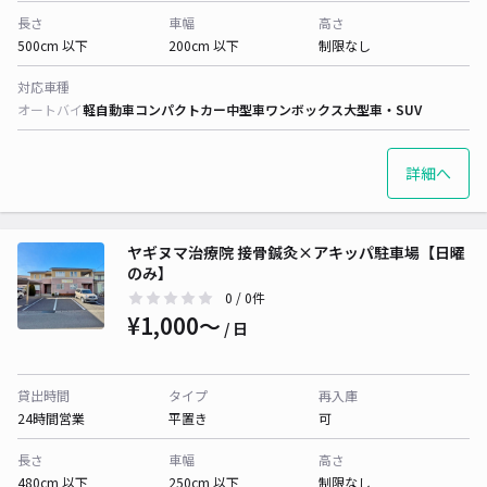
長さ
車幅
高さ
500cm 以下
200cm 以下
制限なし
対応車種
オートバイ
軽自動車
コンパクトカー
中型車
ワンボックス
大型車・SUV
詳細へ
ヤギヌマ治療院 接骨鍼灸×アキッパ駐車場【日曜
のみ】
0
/ 0件
¥1,000〜
/ 日
貸出時間
タイプ
再入庫
24時間営業
平置き
可
長さ
車幅
高さ
480cm 以下
250cm 以下
制限なし