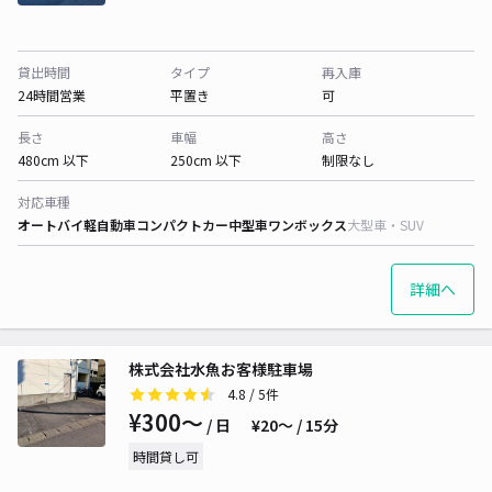
貸出時間
タイプ
再入庫
24時間営業
平置き
可
長さ
車幅
高さ
480cm 以下
250cm 以下
制限なし
対応車種
オートバイ
軽自動車
コンパクトカー
中型車
ワンボックス
大型車・SUV
詳細へ
株式会社水魚お客様駐車場
4.8
/ 5件
¥300〜
/ 日
¥20〜 / 15分
時間貸し可