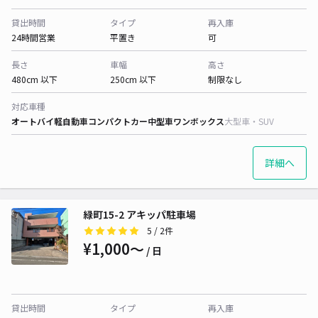
貸出時間
タイプ
再入庫
24時間営業
平置き
可
長さ
車幅
高さ
480cm 以下
250cm 以下
制限なし
対応車種
オートバイ
軽自動車
コンパクトカー
中型車
ワンボックス
大型車・SUV
詳細へ
緑町15-2 アキッパ駐車場
5
/ 2件
¥1,000〜
/ 日
貸出時間
タイプ
再入庫