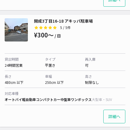
開成3丁目16-18 アキッパ駐車場
5
/ 5件
¥300〜
/ 日
貸出時間
タイプ
再入庫
24時間営業
平置き
可
長さ
車幅
高さ
480cm 以下
250cm 以下
制限なし
対応車種
オートバイ
軽自動車
コンパクトカー
中型車
ワンボックス
大型車・SUV
詳細へ