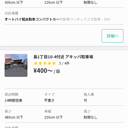
430cm 以下
220cm 以下
制限なし
対応車種
オートバイ
軽自動車
コンパクトカー
中型車
ワンボックス
大型車・SUV
詳細へ
島1丁目10-4付近 アキッパ駐車場
5
/ 4件
¥400〜
/ 日
貸出時間
タイプ
再入庫
24時間営業
平置き
可
長さ
車幅
高さ
480cm 以下
250cm 以下
制限なし
対応車種