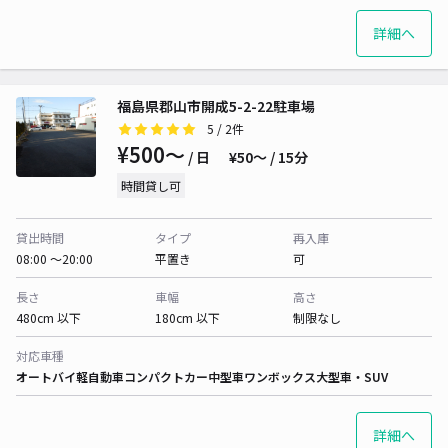
詳細へ
福島県郡山市開成5-2-22駐車場
5
/ 2件
¥500〜
/ 日
¥50〜 / 15分
時間貸し可
貸出時間
タイプ
再入庫
08:00 〜20:00
平置き
可
長さ
車幅
高さ
480cm 以下
180cm 以下
制限なし
対応車種
オートバイ
軽自動車
コンパクトカー
中型車
ワンボックス
大型車・SUV
詳細へ