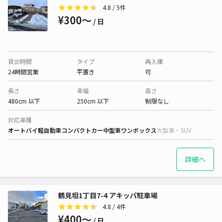
4.8
/ 5件
¥300〜
/ 日
貸出時間
タイプ
再入庫
24時間営業
平置き
可
長さ
車幅
高さ
480cm 以下
250cm 以下
制限なし
対応車種
オートバイ
軽自動車
コンパクトカー
中型車
ワンボックス
大型車・SUV
詳細へ
鶴見坦1丁目7-4 アキッパ駐車場
4.8
/ 4件
¥400〜
/ 日