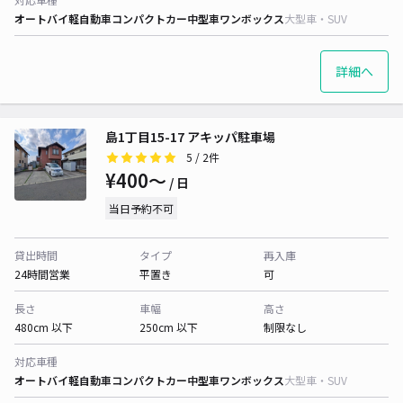
オートバイ
軽自動車
コンパクトカー
中型車
ワンボックス
大型車・SUV
詳細へ
島1丁目15-17 アキッパ駐車場
5
/ 2件
¥400〜
/ 日
当日予約不可
貸出時間
タイプ
再入庫
24時間営業
平置き
可
長さ
車幅
高さ
480cm 以下
250cm 以下
制限なし
対応車種
オートバイ
軽自動車
コンパクトカー
中型車
ワンボックス
大型車・SUV