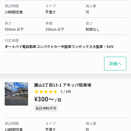
貸出時間
タイプ
再入庫
24時間営業
平置き
可
長さ
車幅
高さ
550cm 以下
250cm 以下
制限なし
対応車種
オートバイ
軽自動車
コンパクトカー
中型車
ワンボックス
大型車・SUV
詳細へ
麓山2丁目13-1 アキッパ駐車場
5
/ 6件
¥300〜
/ 日
当日予約不可
貸出時間
タイプ
再入庫
24時間営業
平置き
可