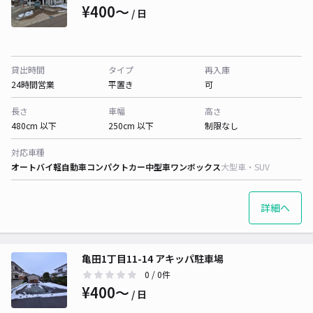
¥400〜
/ 日
貸出時間
タイプ
再入庫
24時間営業
平置き
可
長さ
車幅
高さ
480cm 以下
250cm 以下
制限なし
対応車種
オートバイ
軽自動車
コンパクトカー
中型車
ワンボックス
大型車・SUV
詳細へ
亀田1丁目11-14 アキッパ駐車場
0
/ 0件
¥400〜
/ 日