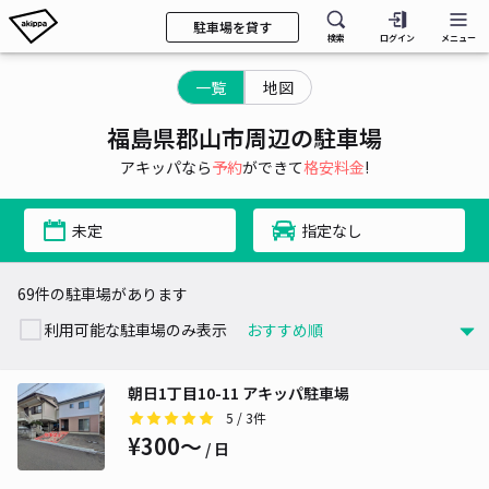
駐車場を貸す
検索
ログイン
メニュー
一覧
地図
福島県郡山市周辺の駐車場
アキッパなら
予約
ができて
格安料金
!
未定
指定なし
69件の駐車場があります
利用可能な駐車場のみ表示
朝日1丁目10-11 アキッパ駐車場
5
/ 3件
¥300〜
/ 日