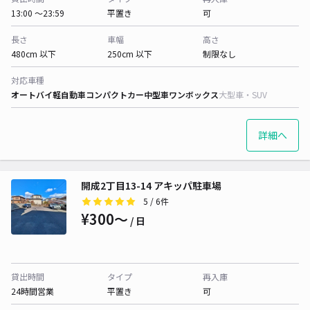
13:00 〜23:59
平置き
可
長さ
車幅
高さ
480cm 以下
250cm 以下
制限なし
対応車種
オートバイ
軽自動車
コンパクトカー
中型車
ワンボックス
大型車・SUV
詳細へ
開成2丁目13-14 アキッパ駐車場
5
/ 6件
¥300〜
/ 日
貸出時間
タイプ
再入庫
24時間営業
平置き
可