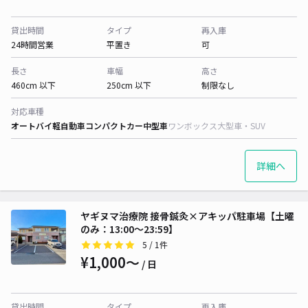
貸出時間
タイプ
再入庫
24時間営業
平置き
可
長さ
車幅
高さ
460cm 以下
250cm 以下
制限なし
対応車種
オートバイ
軽自動車
コンパクトカー
中型車
ワンボックス
大型車・SUV
詳細へ
ヤギヌマ治療院 接骨鍼灸×アキッパ駐車場【土曜
のみ：13:00～23:59】
5
/ 1件
¥1,000〜
/ 日
貸出時間
タイプ
再入庫