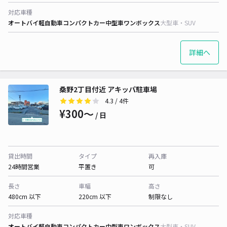
対応車種
オートバイ
軽自動車
コンパクトカー
中型車
ワンボックス
大型車・SUV
詳細へ
桑野2丁目付近 アキッパ駐車場
4.3
/ 4件
¥300〜
/ 日
貸出時間
タイプ
再入庫
24時間営業
平置き
可
長さ
車幅
高さ
480cm 以下
220cm 以下
制限なし
対応車種
オートバイ
軽自動車
コンパクトカー
中型車
ワンボックス
大型車・SUV