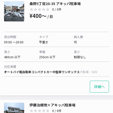
桑野3丁目20-35 アキッパ駐車場
0
/ 0件
¥400〜
/ 日
貸出時間
タイプ
再入庫
09:00 〜20:00
平置き
可
長さ
車幅
高さ
480cm 以下
250cm 以下
制限なし
対応車種
オートバイ
軽自動車
コンパクトカー
中型車
ワンボックス
大型車・SUV
詳細へ
伊藤治療院×アキッパ駐車場
0
/ 0件