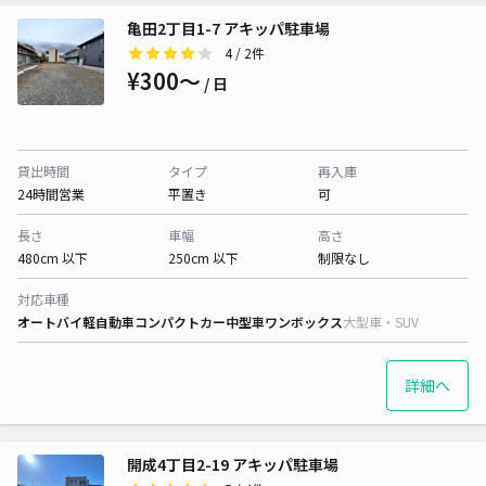
亀田2丁目1-7 アキッパ駐車場
4
/ 2件
¥300〜
/ 日
貸出時間
タイプ
再入庫
24時間営業
平置き
可
長さ
車幅
高さ
480cm 以下
250cm 以下
制限なし
対応車種
オートバイ
軽自動車
コンパクトカー
中型車
ワンボックス
大型車・SUV
詳細へ
開成4丁目2-19 アキッパ駐車場