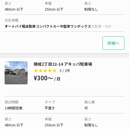
長さ
車幅
高さ
480cm 以下
250cm 以下
制限なし
対応車種
オートバイ
軽自動車
コンパクトカー
中型車
ワンボックス
大型車・SUV
詳細へ
開成2丁目22-14 アキッパ駐車場
5
/ 2件
¥300〜
/ 日
貸出時間
タイプ
再入庫
24時間営業
平置き
可
長さ
車幅
高さ
480cm 以下
250cm 以下
制限なし