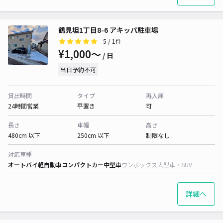
鶴見坦1丁目8-6 アキッパ駐車場
5
/ 1件
¥1,000〜
/ 日
当日予約不可
貸出時間
タイプ
再入庫
24時間営業
平置き
可
長さ
車幅
高さ
480cm 以下
250cm 以下
制限なし
対応車種
オートバイ
軽自動車
コンパクトカー
中型車
ワンボックス
大型車・SUV
詳細へ