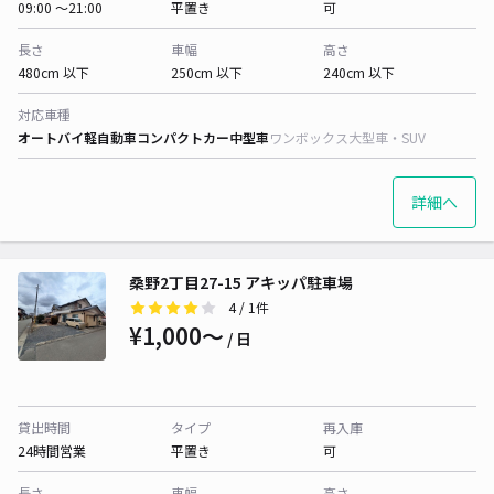
09:00 〜21:00
平置き
可
長さ
車幅
高さ
480cm 以下
250cm 以下
240cm 以下
対応車種
オートバイ
軽自動車
コンパクトカー
中型車
ワンボックス
大型車・SUV
詳細へ
桑野2丁目27-15 アキッパ駐車場
4
/ 1件
¥1,000〜
/ 日
貸出時間
タイプ
再入庫
24時間営業
平置き
可
長さ
車幅
高さ