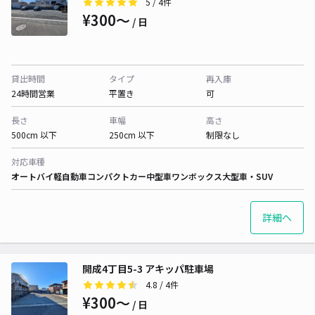
5
/ 4件
¥300〜
/ 日
貸出時間
タイプ
再入庫
24時間営業
平置き
可
長さ
車幅
高さ
500cm 以下
250cm 以下
制限なし
対応車種
オートバイ
軽自動車
コンパクトカー
中型車
ワンボックス
大型車・SUV
詳細へ
開成4丁目5-3 アキッパ駐車場
4.8
/ 4件
¥300〜
/ 日