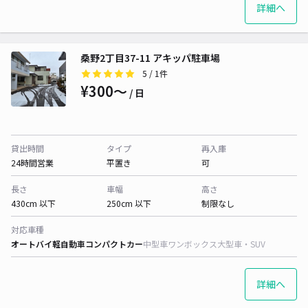
詳細へ
桑野2丁目37-11 アキッパ駐車場
5
/ 1件
¥300〜
/ 日
貸出時間
タイプ
再入庫
24時間営業
平置き
可
長さ
車幅
高さ
430cm 以下
250cm 以下
制限なし
対応車種
オートバイ
軽自動車
コンパクトカー
中型車
ワンボックス
大型車・SUV
詳細へ