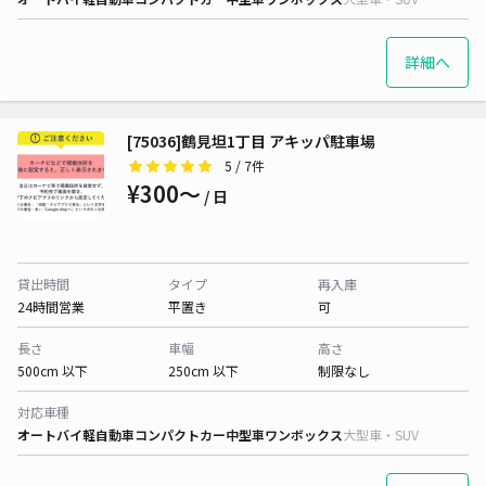
詳細へ
[75036]鶴見坦1丁目 アキッパ駐車場
5
/ 7件
¥300〜
/ 日
貸出時間
タイプ
再入庫
24時間営業
平置き
可
長さ
車幅
高さ
500cm 以下
250cm 以下
制限なし
対応車種
オートバイ
軽自動車
コンパクトカー
中型車
ワンボックス
大型車・SUV