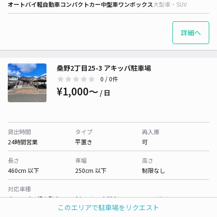
オートバイ
軽自動車
コンパクトカー
中型車
ワンボックス
大型車・SUV
詳細へ
桑野2丁目25-3 アキッパ駐車場
0
/ 0件
¥1,000〜
/ 日
貸出時間
タイプ
再入庫
24時間営業
平置き
可
長さ
車幅
高さ
460cm 以下
250cm 以下
制限なし
対応車種
オートバイ
軽自動車
コンパクトカー
中型車
ワンボックス
大型車・SUV
このエリアで駐車場をリクエスト