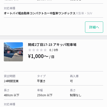
対応車種
オートバイ
軽自動車
コンパクトカー
中型車
ワンボックス
大型車・SUV
詳細へ
開成2丁目17-23 アキッパ駐車場
0
/ 0件
¥1,000〜
/ 日
貸出時間
タイプ
再入庫
24時間営業
平置き
可
長さ
車幅
高さ
480cm 以下
250cm 以下
制限なし
対応車種