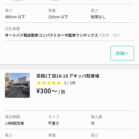
長さ
車幅
高さ
480cm 以下
250cm 以下
制限なし
対応車種
オートバイ
軽自動車
コンパクトカー
中型車
ワンボックス
大型車・SUV
詳細へ
菜根1丁目18-18 アキッパ駐車場
5
/ 2件
¥300〜
/ 日
貸出時間
タイプ
再入庫
24時間営業
平置き
可
長さ
車幅
高さ