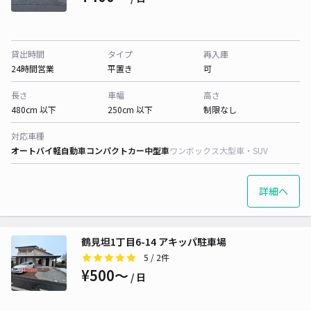
貸出時間
タイプ
再入庫
24時間営業
平置き
可
長さ
車幅
高さ
480cm 以下
250cm 以下
制限なし
対応車種
オートバイ
軽自動車
コンパクトカー
中型車
ワンボックス
大型車・SUV
詳細へ
鶴見坦1丁目6-14 アキッパ駐車場
5
/ 2件
¥500〜
/ 日