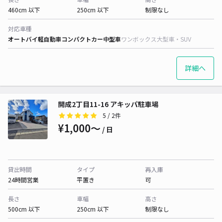
460cm 以下
250cm 以下
制限なし
対応車種
オートバイ
軽自動車
コンパクトカー
中型車
ワンボックス
大型車・SUV
詳細へ
開成2丁目11-16 アキッパ駐車場
5
/ 2件
¥1,000〜
/ 日
貸出時間
タイプ
再入庫
24時間営業
平置き
可
長さ
車幅
高さ
500cm 以下
250cm 以下
制限なし