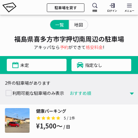
駐車場を貸す
検索
ログイン
メニュー
一覧
地図
福島県喜多方市字押切南周辺の駐車場
アキッパなら
予約
ができて
格安料金
!
未定
指定なし
2件の駐車場があります
利用可能な駐車場のみ表示
健康パーキング
5
/ 1件
¥1,500〜
/ 日