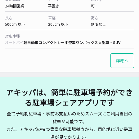
24時間営業
平置き
可
長さ
車幅
高さ
500cm 以下
200cm 以下
制限なし
対応車種
オートバイ
軽自動車
コンパクトカー
中型車
ワンボックス
大型車・SUV
詳細へ
アキッパは、簡単に駐車場予約ができ
る駐車場シェアアプリです
全て予約制駐車場・事前お支払いのためスムーズにご利用当日の
駐車が可能です。
また、アキッパの持つ豊富な駐車場拠点から、目的地に近い駐車
場が見つかります。