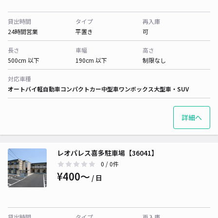
貸出時間
タイプ
再入庫
24時間営業
平置き
可
長さ
車幅
高さ
500cm 以下
190cm 以下
制限なし
対応車種
オートバイ
軽自動車
コンパクトカー
中型車
ワンボックス
大型車・SUV
詳細へ
レオパレス喜多駐車場【36041】
0
/ 0件
¥400〜
/ 日
貸出時間
タイプ
再入庫