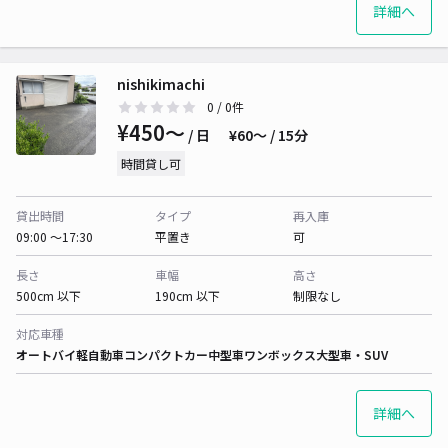
詳細へ
nishikimachi
0
/ 0件
¥450〜
/ 日
¥60〜 / 15分
時間貸し可
貸出時間
タイプ
再入庫
09:00 〜17:30
平置き
可
長さ
車幅
高さ
500cm 以下
190cm 以下
制限なし
対応車種
オートバイ
軽自動車
コンパクトカー
中型車
ワンボックス
大型車・SUV
詳細へ