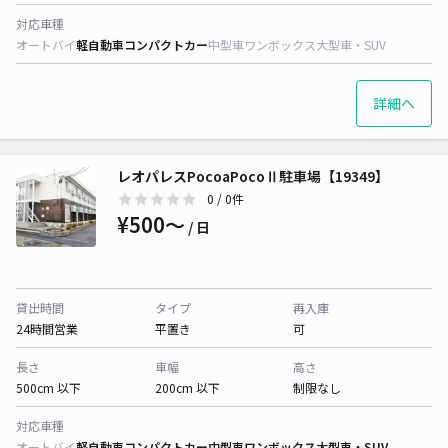
対応車種
オートバイ
軽自動車
コンパクトカー
中型車
ワンボックス
大型車・SUV
詳細へ
レオパレスPocoaPocoⅡ駐車場【19349】
0
/ 0件
¥500〜
/ 日
貸出時間
タイプ
再入庫
24時間営業
平置き
可
長さ
車幅
高さ
500cm 以下
200cm 以下
制限なし
対応車種
オートバイ
軽自動車
コンパクトカー
中型車
ワンボックス
大型車・SUV