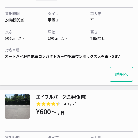
貸出時間
タイプ
再入庫
24時間営業
平置き
可
長さ
車幅
高さ
500cm 以下
190cm 以下
制限なし
対応車種
オートバイ
軽自動車
コンパクトカー
中型車
ワンボックス
大型車・SUV
詳細へ
エイブルパーク追手町(南)
4.9
/ 7件
¥600〜
/ 日
貸出時間
タイプ
再入庫