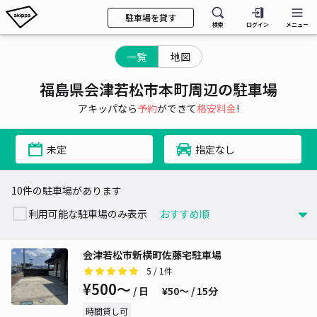
駐車場を貸す
検索
ログイン
メニュー
一覧
地図
福島県会津若松市本町周辺の駐車場
アキッパなら
予約
ができて
格安料金
!
未定
指定なし
10件の駐車場があります
利用可能な駐車場のみ表示
会津若松市新横町佐藤宅駐車場
5
/ 1件
¥500〜
/ 日
¥50〜 / 15分
時間貸し可