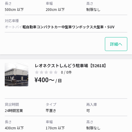
長さ
車幅
高さ
500cm 以下
200cm 以下
制限なし
対応車種
オートバイ
軽自動車
コンパクトカー
中型車
ワンボックス
大型車・SUV
詳細へ
レオネクストしんどう駐車場【52618】
0
/ 0件
¥400〜
/ 日
貸出時間
タイプ
再入庫
24時間営業
平置き
可
長さ
車幅
高さ
430cm 以下
170cm 以下
制限なし