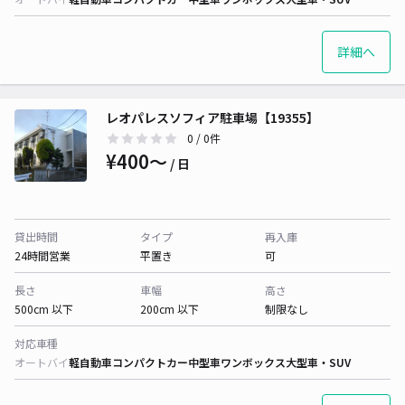
詳細へ
レオパレスソフィア駐車場【19355】
0
/ 0件
¥400〜
/ 日
貸出時間
タイプ
再入庫
24時間営業
平置き
可
長さ
車幅
高さ
500cm 以下
200cm 以下
制限なし
対応車種
オートバイ
軽自動車
コンパクトカー
中型車
ワンボックス
大型車・SUV