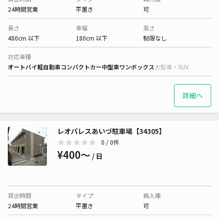
24時間営業
平置き
可
長さ
車幅
高さ
480cm 以下
180cm 以下
制限なし
対応車種
オートバイ
軽自動車
コンパクトカー
中型車
ワンボックス
大型車・SUV
詳細へ
レオパレスあいづ駐車場【34305】
0
/ 0件
¥400〜
/ 日
貸出時間
タイプ
再入庫
24時間営業
平置き
可