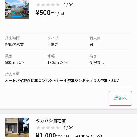
0
/ 0件
¥500〜
/ 日
貸出時間
タイプ
再入庫
24時間営業
平置き
可
長さ
車幅
高さ
500cm 以下
190cm 以下
制限なし
対応車種
オートバイ
軽自動車
コンパクトカー
中型車
ワンボックス
大型車・SUV
詳細へ
タカハシ自宅前
0
/ 0件
¥1,000〜
/ 日
¥100〜 / 15分