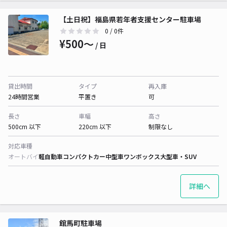
【土日祝】福島県若年者支援センター駐車場
0
/ 0件
¥500〜
/ 日
貸出時間
タイプ
再入庫
24時間営業
平置き
可
長さ
車幅
高さ
500cm 以下
220cm 以下
制限なし
対応車種
オートバイ
軽自動車
コンパクトカー
中型車
ワンボックス
大型車・SUV
詳細へ
館馬町駐車場