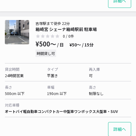
詳細へ
吉塚駅まで徒歩 22分
箱崎宮 シェーナ箱崎駅前 駐車場
0
/ 0件
¥500〜
/ 日
¥50〜 / 15分
時間貸し可
貸出時間
タイプ
再入庫
24時間営業
平置き
可
長さ
車幅
高さ
500cm 以下
190cm 以下
制限なし
対応車種
オートバイ
軽自動車
コンパクトカー
中型車
ワンボックス
大型車・SUV
詳細へ