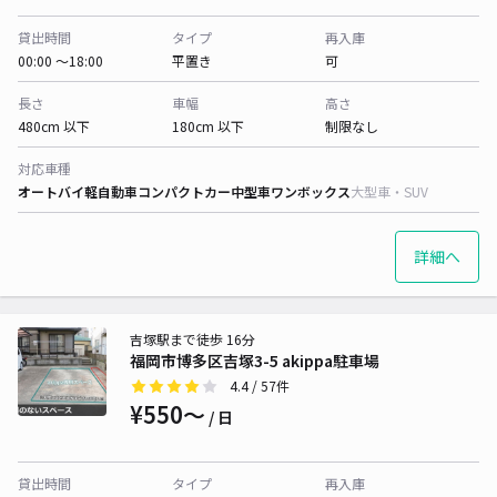
貸出時間
タイプ
再入庫
00:00 〜18:00
平置き
可
長さ
車幅
高さ
480cm 以下
180cm 以下
制限なし
対応車種
オートバイ
軽自動車
コンパクトカー
中型車
ワンボックス
大型車・SUV
詳細へ
吉塚駅まで徒歩 16分
福岡市博多区吉塚3-5 akippa駐車場
4.4
/ 57件
¥550〜
/ 日
貸出時間
タイプ
再入庫