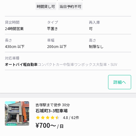
時間貸し可
当日予約不可
貸出時間
タイプ
再入庫
24時間営業
平置き
可
長さ
車幅
高さ
430cm 以下
200cm 以下
制限なし
対応車種
オートバイ
軽自動車
コンパクトカー
中型車
ワンボックス
大型車・SUV
詳細へ
吉塚駅まで徒歩 30分
石城町3-3駐車場
4.8
/ 62件
¥700〜
/ 日