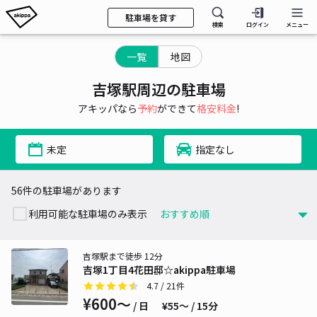
駐車場を貸す
検索
ログイン
メニュー
一覧
地図
吉塚駅周辺の駐車場
アキッパなら
予約
ができて
格安料金
!
未定
指定なし
56件の駐車場があります
利用可能な駐車場のみ表示
吉塚駅まで徒歩 12分
吉塚1丁目4花田邸☆akippa駐車場
4.7
/ 21件
¥600〜
/ 日
¥55〜 / 15分