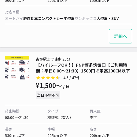
500cm 以下
205cm 以下
155cm 以下
対応車種
オートバイ
軽自動車
コンパクトカー
中型車
ワンボックス
大型車・SUV
詳細へ
吉塚駅まで徒歩 28分
【ハイルーフOK！】PNP博多筑紫口【ご利用時
間：平日8:00～21:30】1500円※車高200CM以下
4.5
/ 47件
¥1,500〜
/ 日
当日予約不可
貸出時間
タイプ
再入庫
08:00 〜21:30
機械式（有人）
不可
長さ
車幅
高さ
530cm 以下
205cm 以下
200cm 以下