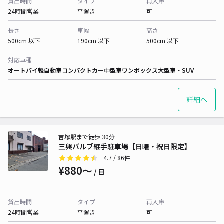
貸出時間
タイプ
再入庫
24時間営業
平置き
可
長さ
車幅
高さ
500cm 以下
190cm 以下
500cm 以下
対応車種
オートバイ
軽自動車
コンパクトカー
中型車
ワンボックス
大型車・SUV
詳細へ
吉塚駅まで徒歩 30分
三興バルブ継手駐車場【日曜・祝日限定】
4.7
/ 86件
¥880〜
/ 日
貸出時間
タイプ
再入庫
24時間営業
平置き
可