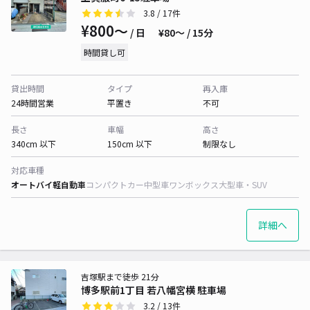
3.8
/ 17件
¥800〜
/ 日
¥80〜 / 15分
時間貸し可
貸出時間
タイプ
再入庫
24時間営業
平置き
不可
長さ
車幅
高さ
340cm 以下
150cm 以下
制限なし
対応車種
オートバイ
軽自動車
コンパクトカー
中型車
ワンボックス
大型車・SUV
詳細へ
吉塚駅まで徒歩 21分
博多駅前1丁目 若八幡宮横 駐車場
3.2
/ 13件