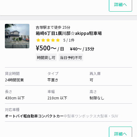
詳細へ
吉塚駅まで徒歩 25分
箱崎6丁目1廣川邸☆akippa駐車場
5
/ 1件
¥500〜
/ 日
¥40〜 / 15分
時間貸し可
当日予約不可
貸出時間
タイプ
再入庫
24時間営業
平置き
可
長さ
車幅
高さ
430cm 以下
210cm 以下
制限なし
対応車種
オートバイ
軽自動車
コンパクトカー
中型車
ワンボックス
大型車・SUV
詳細へ