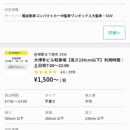
対応車種
オートバイ
軽自動車
コンパクトカー
中型車
ワンボックス
大型車・SUV
詳細へ
吉塚駅まで徒歩 29分
大博多ビル駐車場【高さ230cm以下】利用時間：
土日祝7:00～23:00
4.8
/ 29件
¥1,500〜
/ 日
貸出時間
タイプ
再入庫
07:00 〜23:00
平置き
不可
長さ
車幅
高さ
500cm 以下
260cm 以下
230cm 以下
対応車種