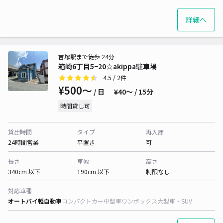
詳細へ
吉塚駅まで徒歩 24分
箱崎6丁目5−20☆akippa駐車場
4.5
/ 2件
¥500〜
/ 日
¥40〜 / 15分
時間貸し可
貸出時間
タイプ
再入庫
24時間営業
平置き
可
長さ
車幅
高さ
340cm 以下
190cm 以下
制限なし
対応車種
オートバイ
軽自動車
コンパクトカー
中型車
ワンボックス
大型車・SUV