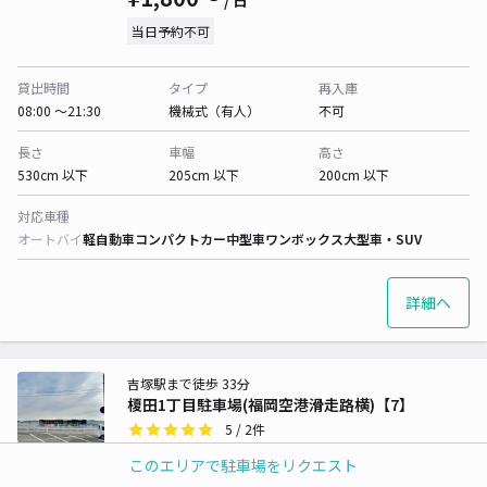
/ 日
当日予約不可
貸出時間
タイプ
再入庫
08:00 〜21:30
機械式（有人）
不可
長さ
車幅
高さ
530cm 以下
205cm 以下
200cm 以下
対応車種
オートバイ
軽自動車
コンパクトカー
中型車
ワンボックス
大型車・SUV
詳細へ
吉塚駅まで徒歩 33分
榎田1丁目駐車場(福岡空港滑走路横)【7】
5
/ 2件
¥500〜
/ 日
このエリアで駐車場をリクエスト