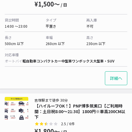
¥1,500〜
/ 日
貸出時間
タイプ
再入庫
14:00 〜23:00
平置き
不可
長さ
車幅
高さ
500cm 以下
260cm 以下
230cm 以下
対応車種
オートバイ
軽自動車
コンパクトカー
中型車
ワンボックス
大型車・SUV
詳細へ
吉塚駅まで徒歩 30分
【ハイルーフOK！】PNP博多筑紫口【ご利用時
間：土日祝8:00～21:30】1800円※車高200CM以
下
2.5
/ 6件
¥1,800〜