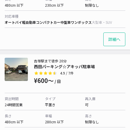
480cm 以下
230cm 以下
制限なし
対応車種
オートバイ
軽自動車
コンパクトカー
中型車
ワンボックス
大型車・SUV
詳細へ
吉塚駅まで徒歩 20分
西田パーキング☆アキッパ駐車場
4.9
/ 7件
¥600〜
/ 日
貸出時間
タイプ
再入庫
24時間営業
平置き
可
長さ
車幅
高さ
480cm 以下
280cm 以下
制限なし