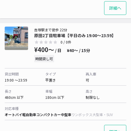
詳細へ
吉塚駅まで徒歩 22分
原田2丁目駐車場【平日のみ 19:00～23:59】
0
/ 0件
¥400〜
/ 日
¥40〜 / 15分
時間貸し可
貸出時間
タイプ
再入庫
19:00 〜23:59
平置き
可
長さ
車幅
高さ
460cm 以下
180cm 以下
制限なし
対応車種
オートバイ
軽自動車
コンパクトカー
中型車
ワンボックス
大型車・SUV