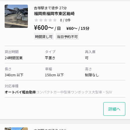
吉塚駅まで徒歩 27分
福岡県福岡市東区箱崎
0
/ 0件
¥600〜
/ 日
¥60〜 / 15分
時間貸し可
当日予約不可
貸出時間
タイプ
再入庫
24時間営業
平置き
可
長さ
車幅
高さ
340cm 以下
150cm 以下
制限なし
対応車種
オートバイ
軽自動車
コンパクトカー
中型車
ワンボックス
大型車・SUV
詳細へ