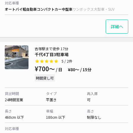
対応車種
オートバイ
軽自動車
コンパクトカー
中型車
ワンボックス
大型車・SUV
詳細へ
吉塚駅まで徒歩 17分
千代4丁目3駐車場
5
/ 2件
¥700〜
/ 日
¥80〜 / 15分
時間貸し可
貸出時間
タイプ
再入庫
24時間営業
平置き
可
長さ
車幅
高さ
460cm 以下
180cm 以下
制限なし
対応車種