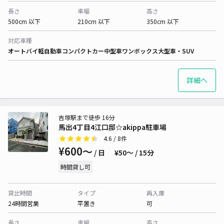
長さ
車幅
高さ
500cm 以下
210cm 以下
350cm 以下
対応車種
オートバイ
軽自動車
コンパクトカー
中型車
ワンボックス
大型車・SUV
詳細へ
吉塚駅まで徒歩 16分
馬出4丁目4江口邸☆akippa駐車場
4.6
/ 8件
¥600〜
/ 日
¥50〜 / 15分
時間貸し可
貸出時間
タイプ
再入庫
24時間営業
平置き
可
長さ
車幅
高さ