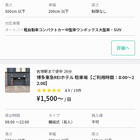
長さ
車幅
高さ
500cm 以下
200cm 以下
制限なし
対応車種
オートバイ
軽自動車
コンパクトカー
中型車
ワンボックス
大型車・SUV
詳細へ
吉塚駅まで徒歩 26分
博多東急REIホテル 駐車場【ご利用時間：8:00～2
2:00】
4.9
/ 19件
¥1,500〜
/ 日
貸出時間
タイプ
再入庫
08:00 〜22:00
機械式（有人）
不可
長さ
車幅
高さ