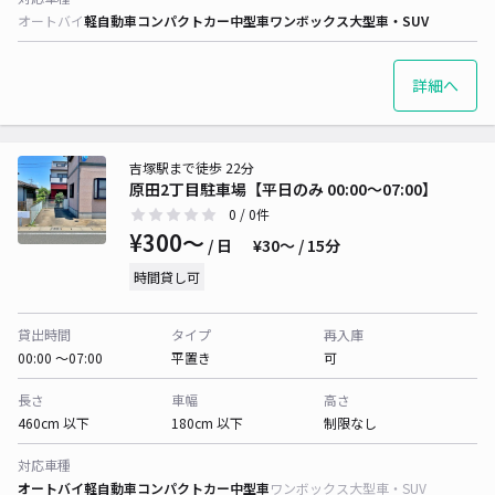
オートバイ
軽自動車
コンパクトカー
中型車
ワンボックス
大型車・SUV
詳細へ
吉塚駅まで徒歩 22分
原田2丁目駐車場【平日のみ 00:00～07:00】
0
/ 0件
¥300〜
/ 日
¥30〜 / 15分
時間貸し可
貸出時間
タイプ
再入庫
00:00 〜07:00
平置き
可
長さ
車幅
高さ
460cm 以下
180cm 以下
制限なし
対応車種
オートバイ
軽自動車
コンパクトカー
中型車
ワンボックス
大型車・SUV