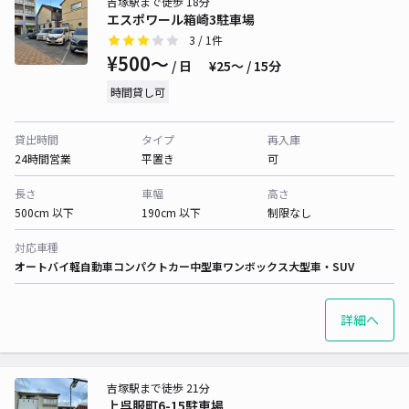
吉塚駅まで徒歩 18分
エスポワール箱崎3駐車場
3
/ 1件
¥500〜
/ 日
¥25〜 / 15分
時間貸し可
貸出時間
タイプ
再入庫
24時間営業
平置き
可
長さ
車幅
高さ
500cm 以下
190cm 以下
制限なし
対応車種
オートバイ
軽自動車
コンパクトカー
中型車
ワンボックス
大型車・SUV
詳細へ
吉塚駅まで徒歩 21分
上呉服町6-15駐車場