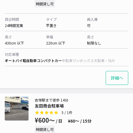
時間貸し可
貸出時間
タイプ
再入庫
24時間営業
平置き
可
長さ
車幅
高さ
430cm 以下
220cm 以下
制限なし
対応車種
オートバイ
軽自動車
コンパクトカー
中型車
ワンボックス
大型車・SUV
詳細へ
吉塚駅まで徒歩 14分
友田商会駐車場
5
/ 1件
¥600〜
/ 日
¥60〜 / 15分
時間貸し可