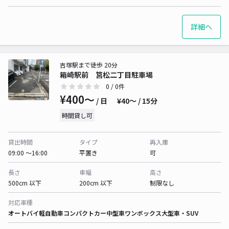
詳細へ
吉塚駅まで徒歩 20分
箱崎駅前 筥松二丁目駐車場
0
/ 0件
¥400〜
/ 日
¥40〜 / 15分
時間貸し可
貸出時間
タイプ
再入庫
09:00 〜16:00
平置き
可
長さ
車幅
高さ
500cm 以下
200cm 以下
制限なし
対応車種
オートバイ
軽自動車
コンパクトカー
中型車
ワンボックス
大型車・SUV