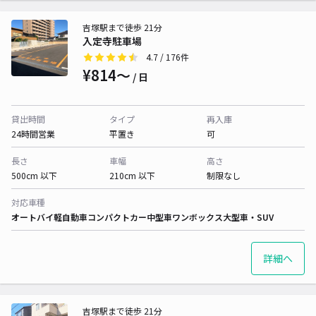
吉塚駅まで徒歩 21分
入定寺駐車場
4.7
/ 176件
¥814〜
/ 日
貸出時間
タイプ
再入庫
24時間営業
平置き
可
長さ
車幅
高さ
500cm 以下
210cm 以下
制限なし
対応車種
オートバイ
軽自動車
コンパクトカー
中型車
ワンボックス
大型車・SUV
詳細へ
吉塚駅まで徒歩 21分