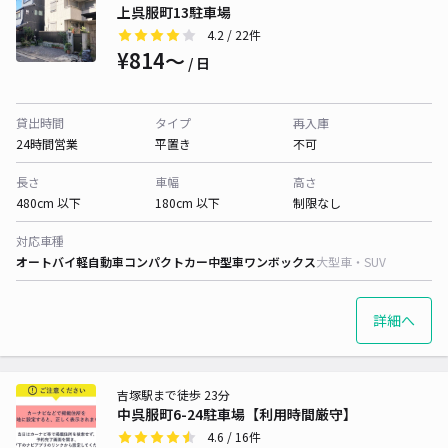
上呉服町13駐車場
4.2
/ 22件
¥814〜
/ 日
貸出時間
タイプ
再入庫
24時間営業
平置き
不可
長さ
車幅
高さ
480cm 以下
180cm 以下
制限なし
対応車種
オートバイ
軽自動車
コンパクトカー
中型車
ワンボックス
大型車・SUV
詳細へ
吉塚駅まで徒歩 23分
中呉服町6-24駐車場【利用時間厳守】
4.6
/ 16件