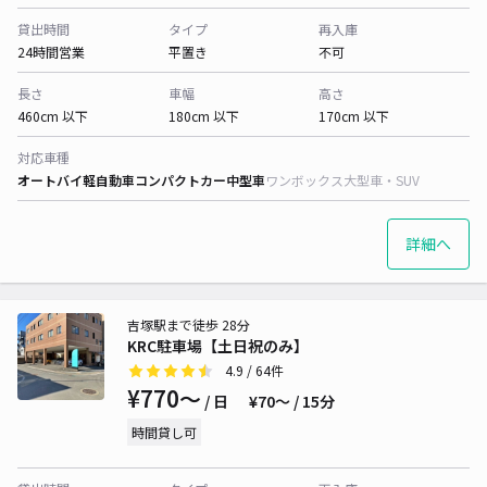
貸出時間
タイプ
再入庫
24時間営業
平置き
不可
長さ
車幅
高さ
460cm 以下
180cm 以下
170cm 以下
対応車種
オートバイ
軽自動車
コンパクトカー
中型車
ワンボックス
大型車・SUV
詳細へ
吉塚駅まで徒歩 28分
KRC駐車場【土日祝のみ】
4.9
/ 64件
¥770〜
/ 日
¥70〜 / 15分
時間貸し可