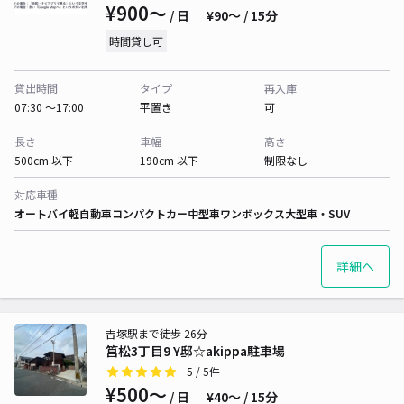
¥900〜
/ 日
¥90〜 / 15分
時間貸し可
貸出時間
タイプ
再入庫
07:30 〜17:00
平置き
可
長さ
車幅
高さ
500cm 以下
190cm 以下
制限なし
対応車種
オートバイ
軽自動車
コンパクトカー
中型車
ワンボックス
大型車・SUV
詳細へ
吉塚駅まで徒歩 26分
筥松3丁目9 Y邸☆akippa駐車場
5
/ 5件
¥500〜
/ 日
¥40〜 / 15分