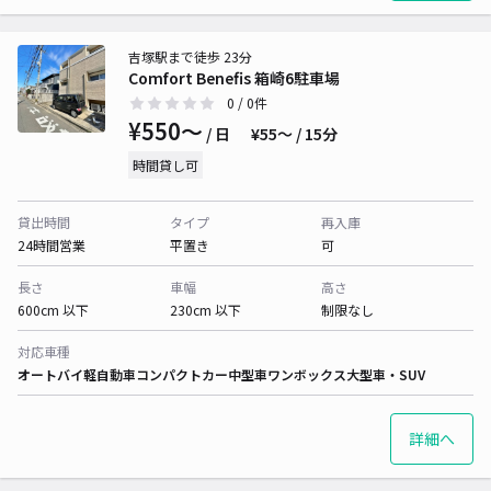
吉塚駅まで徒歩 23分
Comfort Benefis 箱崎6駐車場
0
/ 0件
¥550〜
/ 日
¥55〜 / 15分
時間貸し可
貸出時間
タイプ
再入庫
24時間営業
平置き
可
長さ
車幅
高さ
600cm 以下
230cm 以下
制限なし
対応車種
オートバイ
軽自動車
コンパクトカー
中型車
ワンボックス
大型車・SUV
詳細へ