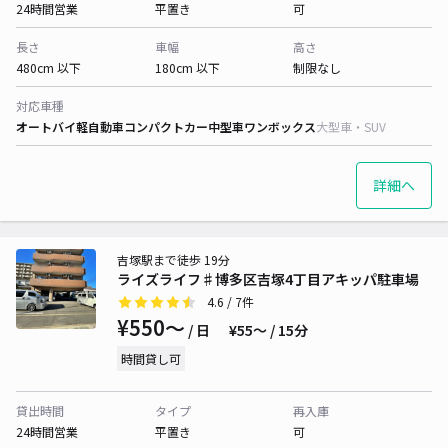
24時間営業
平置き
可
長さ
車幅
高さ
480cm 以下
180cm 以下
制限なし
対応車種
オートバイ
軽自動車
コンパクトカー
中型車
ワンボックス
大型車・SUV
詳細へ
吉塚駅まで徒歩 19分
ライズライフ♯博多区吉塚4丁目アキッパ駐車場
4.6
/ 7件
¥550〜
/ 日
¥55〜 / 15分
時間貸し可
貸出時間
タイプ
再入庫
24時間営業
平置き
可