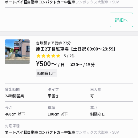
オートバイ
軽自動車
コンパクトカー
中型車
ワンボックス
大型車・SUV
詳細へ
吉塚駅まで徒歩 22分
原田2丁目駐車場【土日祝 00:00～23:59】
5
/ 2件
¥500〜
/ 日
¥30〜 / 15分
時間貸し可
貸出時間
タイプ
再入庫
24時間営業
平置き
可
長さ
車幅
高さ
460cm 以下
180cm 以下
制限なし
対応車種
オートバイ
軽自動車
コンパクトカー
中型車
ワンボックス
大型車・SUV