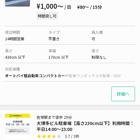
¥1,000〜
/ 日
¥80〜 / 15分
時間貸し可
貸出時間
タイプ
再入庫
24時間営業
平置き
可
長さ
車幅
高さ
430cm 以下
170cm 以下
制限なし
対応車種
オートバイ
軽自動車
コンパクトカー
中型車
ワンボックス
大型車・SUV
詳細へ
吉塚駅まで徒歩 29分
大博多ビル駐車場【高さ230cm以下】利用時間：
平日14:00～23:00
3.7
/ 3件