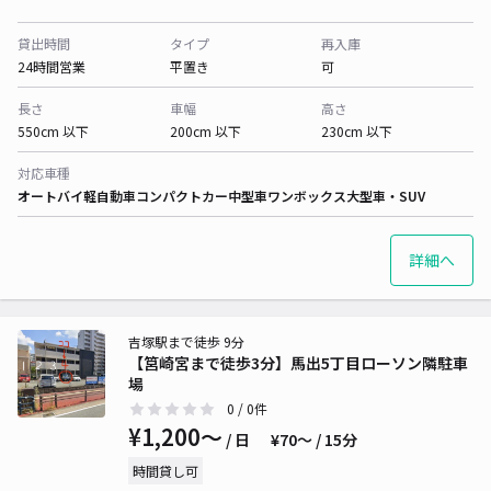
貸出時間
タイプ
再入庫
24時間営業
平置き
可
長さ
車幅
高さ
550cm 以下
200cm 以下
230cm 以下
対応車種
オートバイ
軽自動車
コンパクトカー
中型車
ワンボックス
大型車・SUV
詳細へ
吉塚駅まで徒歩 9分
【筥崎宮まで徒歩3分】馬出5丁目ローソン隣駐車
場
0
/ 0件
¥1,200〜
/ 日
¥70〜 / 15分
時間貸し可