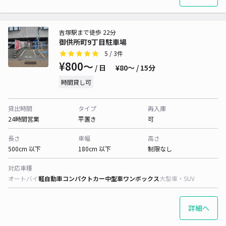
吉塚駅まで徒歩 22分
御供所町9丁目駐車場
5
/ 3件
¥800〜
/ 日
¥80〜 / 15分
時間貸し可
貸出時間
タイプ
再入庫
24時間営業
平置き
可
長さ
車幅
高さ
500cm 以下
180cm 以下
制限なし
対応車種
オートバイ
軽自動車
コンパクトカー
中型車
ワンボックス
大型車・SUV
詳細へ