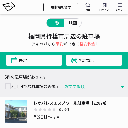
駐車場を貸す
検索
ログイン
メニュー
一覧
地図
福岡県行橋市周辺の駐車場
アキッパなら
予約
ができて
格安料金
!
未定
指定なし
6件の駐車場があります
利用可能な駐車場のみ表示
レオパレスエスプワール駐車場【22874】
0
/ 0件
¥300〜
/ 日