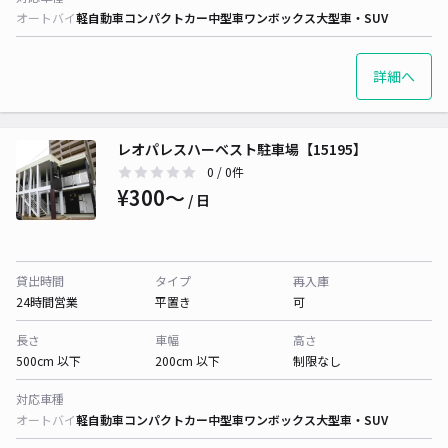
オートバイ
軽自動車
コンパクトカー
中型車
ワンボックス
大型車・SUV
詳細へ
レオパレスハーベスト駐車場【15195】
0
/ 0件
¥300〜
/ 日
貸出時間
タイプ
再入庫
24時間営業
平置き
可
長さ
車幅
高さ
500cm 以下
200cm 以下
制限なし
対応車種
オートバイ
軽自動車
コンパクトカー
中型車
ワンボックス
大型車・SUV