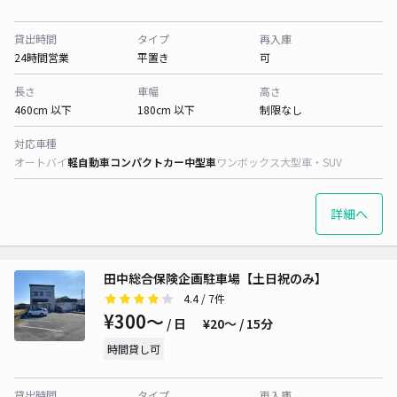
貸出時間
タイプ
再入庫
24時間営業
平置き
可
長さ
車幅
高さ
460cm 以下
180cm 以下
制限なし
対応車種
オートバイ
軽自動車
コンパクトカー
中型車
ワンボックス
大型車・SUV
詳細へ
田中総合保険企画駐車場【土日祝のみ】
4.4
/ 7件
¥300〜
/ 日
¥20〜 / 15分
時間貸し可
貸出時間
タイプ
再入庫