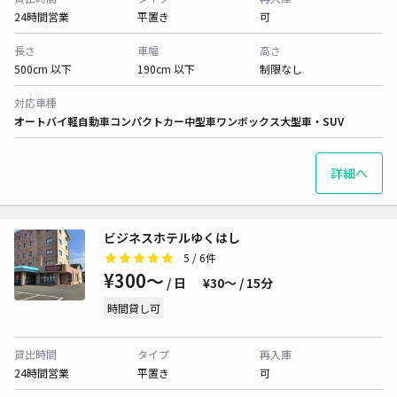
24時間営業
平置き
可
長さ
車幅
高さ
500cm 以下
190cm 以下
制限なし
対応車種
オートバイ
軽自動車
コンパクトカー
中型車
ワンボックス
大型車・SUV
詳細へ
ビジネスホテルゆくはし
5
/ 6件
¥300〜
/ 日
¥30〜 / 15分
時間貸し可
貸出時間
タイプ
再入庫
24時間営業
平置き
可