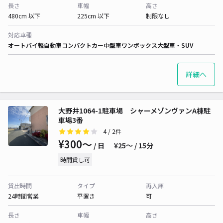
長さ
車幅
高さ
480cm 以下
225cm 以下
制限なし
対応車種
オートバイ
軽自動車
コンパクトカー
中型車
ワンボックス
大型車・SUV
詳細へ
大野井1064-1駐車場 シャーメゾンヴァンA棟駐
車場3番
4
/ 2件
¥300〜
/ 日
¥25〜 / 15分
時間貸し可
貸出時間
タイプ
再入庫
24時間営業
平置き
可
長さ
車幅
高さ