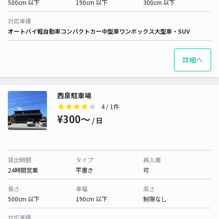
500cm 以下
190cm 以下
300cm 以下
対応車種
オートバイ
軽自動車
コンパクトカー
中型車
ワンボックス
大型車・SUV
詳細へ
西泉駐車場
4
/ 1件
¥300〜
/ 日
貸出時間
タイプ
再入庫
24時間営業
平置き
可
長さ
車幅
高さ
500cm 以下
190cm 以下
制限なし
対応車種