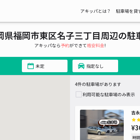
アキッパとは？
駐車場を貸
岡県福岡市東区名子三丁目周辺の駐
アキッパなら
予約
ができて
格安料金
!
未定
指定なし
4件の駐車場があります
利用可能な駐車場のみ表示
吉永
¥3
時間