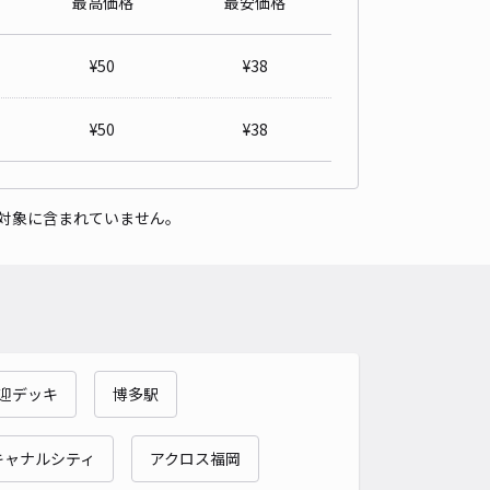
最高価格
最安価格
ute多々良Ⅱパーキング
3.7
/ 3件
¥
50
¥
38
80〜
/ 日
¥38〜 / 15分
貸し可
¥
50
¥
38
時間
24時間営業
タイプ
平置き
再入庫
可
対象に含まれていません。
400cm 以下
車幅
160cm 以下
高さ
制限なし
車種
オートバイ
軽自動車
コンパクトカー
中型車
ワンボックス
大型車・SUV
詳細へ
送迎デッキ
博多駅
キャナルシティ
アクロス福岡