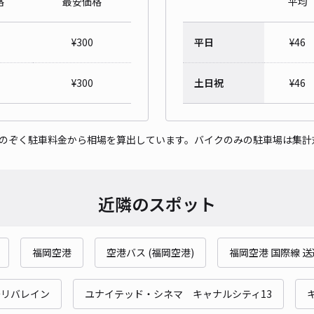
格
最安価格
平均
Ro
¥
300
平日
¥
46
¥3
時間
¥
300
土日祝
¥
46
貸出
をのぞく駐車料金から相場を算出しています。バイクのみの駐車場は集計
長さ
対応
近隣のスポット
福岡空港
空港バス (福岡空港)
福岡空港 国際線 
多リバレイン
ユナイテッド・シネマ キャナルシティ13