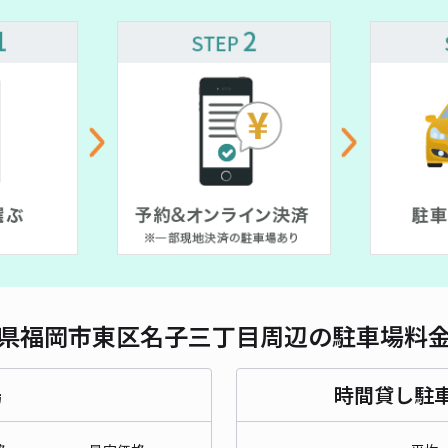
対応
レオ
¥3
貸出
長さ
県福岡市東区名子三丁目周辺の駐車場料
対応
場
時間貸し駐