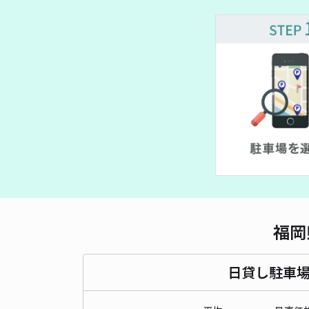
福岡
日貸し駐車