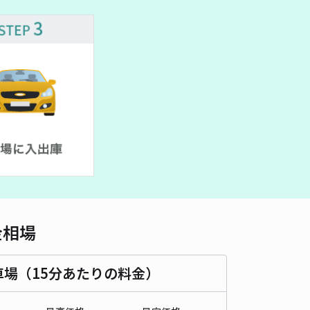
車種
オートバイ
軽自動車
コンパクトカー
中型車
ワンボックス
大型車・SUV
詳細へ
パレスフレイグラント多々良駐車場【20551】
0
/ 0件
00〜
/ 日
時間
24時間営業
タイプ
平置き
再入庫
可
500cm 以下
車幅
200cm 以下
高さ
制限なし
金相場
車種
オートバイ
軽自動車
コンパクトカー
中型車
ワンボックス
大型車・SUV
車場（15分あたりの料金）
詳細へ