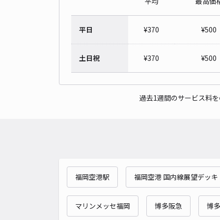
平均
最高価
平日
¥
370
¥
500
土日祝
¥
370
¥
500
過去1週間のサービス料
福岡空港駅
福岡空港 国内線展望デッキ
マリンメッセ福岡
博多阪急
博