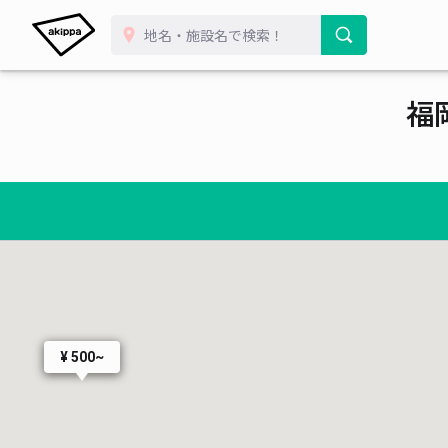
福
¥ 500~