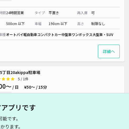
時間
24時間営業
タイプ
平置き
再入庫
可
500cm 以下
車幅
190cm 以下
高さ
制限なし
車種
オートバイ
軽自動車
コンパクトカー
中型車
ワンボックス
大型車・SUV
詳細へ
5丁目20akippa駐車場
5
/ 1件
00〜
/ 日
¥50〜 / 15分
貸し可
アアプリです
時間
24時間営業
タイプ
平置き
再入庫
可
可能です。
480cm 以下
車幅
180cm 以下
高さ
制限なし
かります。