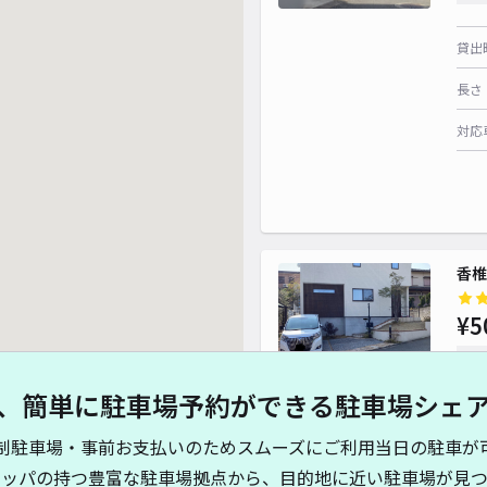
貸出
長さ
対応
香椎
¥5
時間
、簡単に駐車場予約ができる駐車場シェ
貸出
制駐車場・事前お支払いのためスムーズにご利用当日の駐車が
長さ
キッパの持つ豊富な駐車場拠点から、目的地に近い駐車場が見つ