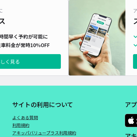
に
ス
時間早く予約が可能に
車料金が常時10%OFF
詳しく見る
サイトの利用について
アプ
よくある質問
利用規約
アキッパバリュープラス利用規約
アキ