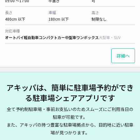
09:00 〜17:00
平置き
可
長さ
車幅
高さ
480cm 以下
180cm 以下
制限なし
対応車種
オートバイ
軽自動車
コンパクトカー
中型車
ワンボックス
大型車・SUV
詳細へ
アキッパは、簡単に駐車場予約ができ
る駐車場シェアアプリです
全て予約制駐車場・事前お支払いのためスムーズにご利用当日の
駐車が可能です。
また、アキッパの持つ豊富な駐車場拠点から、目的地に近い駐車
場が見つかります。