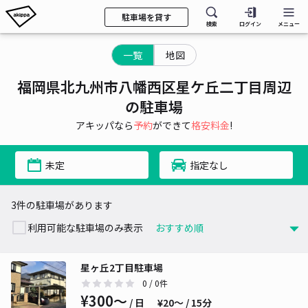
駐車場を貸す
検索
ログイン
メニュー
一覧
地図
福岡県北九州市八幡西区星ケ丘二丁目周辺
の駐車場
アキッパなら
予約
ができて
格安料金
!
未定
指定なし
3件の駐車場があります
利用可能な駐車場のみ表示
星ヶ丘2丁目駐車場
0
/ 0件
¥300〜
/ 日
¥20〜 / 15分