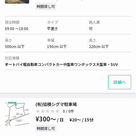
時間貸し可
貸出時間
タイプ
再入庫
09:00 〜18:00
平置き
可
長さ
車幅
高さ
500cm 以下
190cm 以下
220cm 以下
対応車種
オートバイ
軽自動車
コンパクトカー
中型車
ワンボックス
大型車・SUV
詳細へ
(有)協積シグマ駐車場
0
/ 0件
¥300〜
/ 日
¥20〜 / 15分
時間貸し可