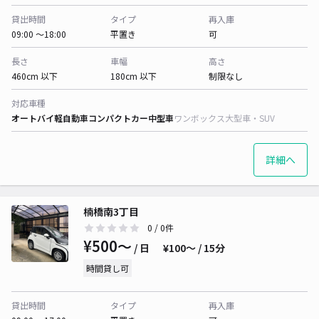
貸出時間
タイプ
再入庫
09:00 〜18:00
平置き
可
長さ
車幅
高さ
460cm 以下
180cm 以下
制限なし
対応車種
オートバイ
軽自動車
コンパクトカー
中型車
ワンボックス
大型車・SUV
詳細へ
楠橋南3丁目
0
/ 0件
¥500〜
/ 日
¥100〜 / 15分
時間貸し可
貸出時間
タイプ
再入庫