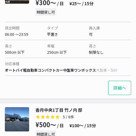
¥300〜
/ 日
¥25〜 / 15分
時間貸し可
貸出時間
タイプ
再入庫
06:00 〜23:59
平置き
可
長さ
車幅
高さ
500cm 以下
250cm 以下
制限なし
対応車種
オートバイ
軽自動車
コンパクトカー
中型車
ワンボックス
大型車・SUV
詳細へ
香月中央1丁目 竹ノ内 邸
5
/ 6件
¥500〜
/ 日
¥100〜 / 15分
時間貸し可