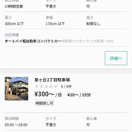
24時間営業
平置き
可
長さ
車幅
高さ
430cm 以下
170cm 以下
制限なし
対応車種
オートバイ
軽自動車
コンパクトカー
中型車
ワンボックス
大型車・SUV
詳細へ
星ヶ丘2丁目駐車場
0
/ 0件
¥300〜
/ 日
¥20〜 / 15分
時間貸し可
貸出時間
タイプ
再入庫
09:00 〜18:00
平置き
可