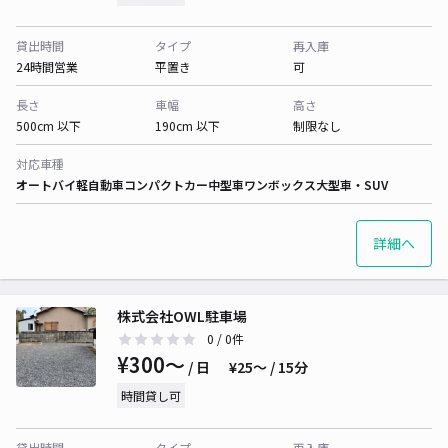
貸出時間
タイプ
再入庫
24時間営業
平置き
可
長さ
車幅
高さ
500cm 以下
190cm 以下
制限なし
対応車種
オートバイ
軽自動車
コンパクトカー
中型車
ワンボックス
大型車・SUV
詳細へ
株式会社OWL駐車場
0
/ 0件
¥300〜
/ 日
¥25〜 / 15分
時間貸し可
貸出時間
タイプ
再入庫