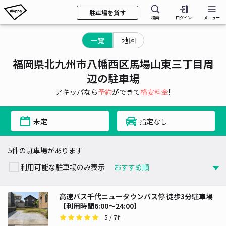
駐車場を貸す
検索
ログイン
メニュー
一覧
地図
福岡県北九州市八幡西区馬場山東三丁目周
辺の駐車場
アキッパなら
予約
ができて
格安料金
!
未定
指定なし
5件の駐車場があります
利用可能な駐車場のみ表示
高速バス千代ニュータウンバス停 徒歩3分駐車場
【利用時間6:00～24:00】
5
/ 7件