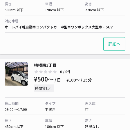
長さ
車幅
高さ
500cm 以下
190cm 以下
220cm 以下
対応車種
オートバイ
軽自動車
コンパクトカー
中型車
ワンボックス
大型車・SUV
詳細へ
楠橋南3丁目
0
/ 0件
¥500〜
/ 日
¥100〜 / 15分
時間貸し可
貸出時間
タイプ
再入庫
09:00 〜17:00
平置き
可
長さ
車幅
高さ
480cm 以下
180cm 以下
制限なし