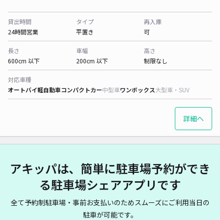
貸出時間
タイプ
再入庫
24時間営業
平置き
可
長さ
車幅
高さ
600cm 以下
200cm 以下
制限なし
対応車種
オートバイ
軽自動車
コンパクトカー
中型車
ワンボックス
大型車・SUV
詳細へ
アキッパは、簡単に駐車場予約ができ
る駐車場シェアアプリです
全て予約制駐車場・事前お支払いのためスムーズにご利用当日の
駐車が可能です。