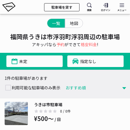
駐車場を貸す
検索
ログイン
メニュー
一覧
地図
福岡県うきは市浮羽町浮羽周辺の駐車場
アキッパなら
予約
ができて
格安料金
!
未定
指定なし
1件の駐車場があります
利用可能な駐車場のみ表示
うきは市駐車場
0
/ 0件
¥500〜
/ 日