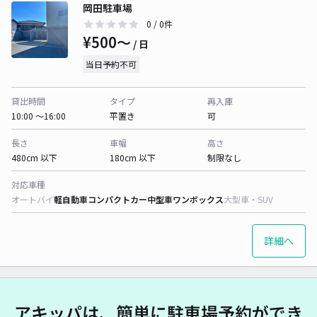
岡田駐車場
0
/ 0件
¥500〜
/ 日
当日予約不可
貸出時間
タイプ
再入庫
10:00 〜16:00
平置き
可
長さ
車幅
高さ
480cm 以下
180cm 以下
制限なし
対応車種
オートバイ
軽自動車
コンパクトカー
中型車
ワンボックス
大型車・SUV
詳細へ
アキッパは、簡単に駐車場予約ができ