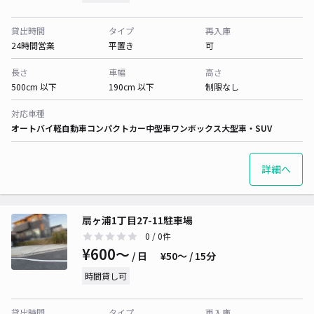
貸出時間
タイプ
再入庫
24時間営業
平置き
可
長さ
車幅
高さ
500cm 以下
190cm 以下
制限なし
対応車種
オートバイ
軽自動車
コンパクトカー
中型車
ワンボックス
大型車・SUV
詳細へ
扇ヶ浦1丁目27-11駐車場
0
/ 0件
¥600〜
/ 日
¥50〜 / 15分
時間貸し可
貸出時間
タイプ
再入庫