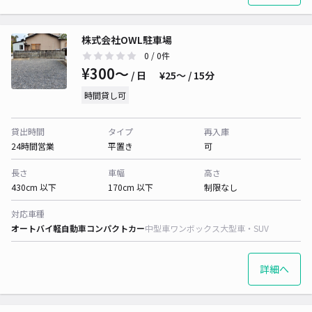
株式会社OWL駐車場
0
/ 0件
¥300〜
/ 日
¥25〜 / 15分
時間貸し可
貸出時間
タイプ
再入庫
24時間営業
平置き
可
長さ
車幅
高さ
430cm 以下
170cm 以下
制限なし
対応車種
オートバイ
軽自動車
コンパクトカー
中型車
ワンボックス
大型車・SUV
詳細へ