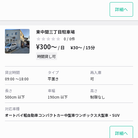
詳細へ
東中間三丁目駐車場
0
/ 0件
¥300〜
/ 日
¥30〜 / 15分
時間貸し可
貸出時間
タイプ
再入庫
09:00 〜18:00
平置き
可
長さ
車幅
高さ
500cm 以下
190cm 以下
制限なし
対応車種
オートバイ
軽自動車
コンパクトカー
中型車
ワンボックス
大型車・SUV
詳細へ