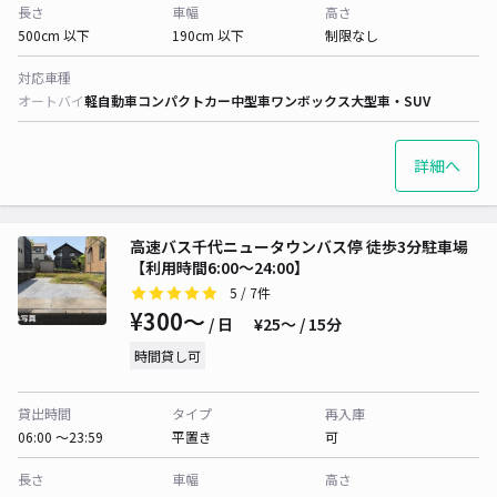
長さ
車幅
高さ
500cm 以下
190cm 以下
制限なし
対応車種
オートバイ
軽自動車
コンパクトカー
中型車
ワンボックス
大型車・SUV
詳細へ
高速バス千代ニュータウンバス停 徒歩3分駐車場
【利用時間6:00～24:00】
5
/ 7件
¥300〜
/ 日
¥25〜 / 15分
時間貸し可
貸出時間
タイプ
再入庫
06:00 〜23:59
平置き
可
長さ
車幅
高さ