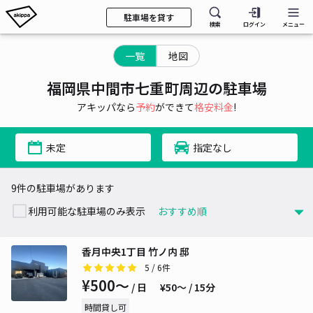
駐車場を貸す
検索
ログイン
メニュー
一覧
地図
福岡県中間市七重町周辺の駐車場
アキッパなら
予約
ができて
格安料金
!
未定
指定なし
9件の駐車場があります
利用可能な駐車場のみ表示
香月中央1丁目 竹ノ内 邸
5
/ 6件
¥500〜
/ 日
¥50〜 / 15分
時間貸し可