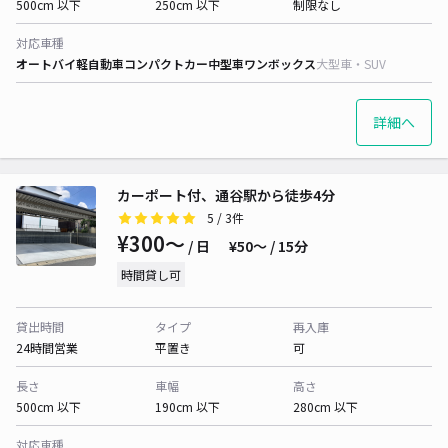
500cm 以下
250cm 以下
制限なし
対応車種
オートバイ
軽自動車
コンパクトカー
中型車
ワンボックス
大型車・SUV
詳細へ
カーポート付、通谷駅から徒歩4分
5
/ 3件
¥300〜
/ 日
¥50〜 / 15分
時間貸し可
貸出時間
タイプ
再入庫
24時間営業
平置き
可
長さ
車幅
高さ
500cm 以下
190cm 以下
280cm 以下
対応車種