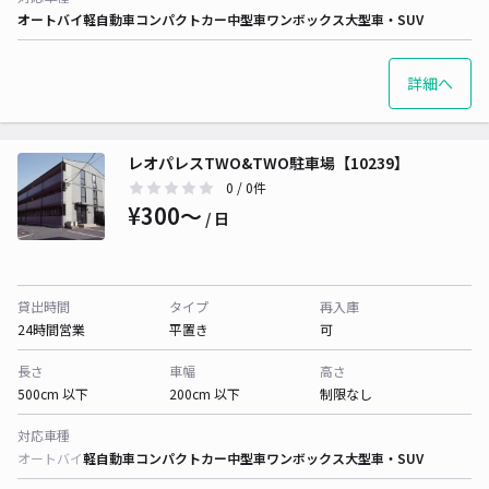
オートバイ
軽自動車
コンパクトカー
中型車
ワンボックス
大型車・SUV
詳細へ
レオパレスTWO&TWO駐車場【10239】
0
/ 0件
¥300〜
/ 日
貸出時間
タイプ
再入庫
24時間営業
平置き
可
長さ
車幅
高さ
500cm 以下
200cm 以下
制限なし
対応車種
オートバイ
軽自動車
コンパクトカー
中型車
ワンボックス
大型車・SUV