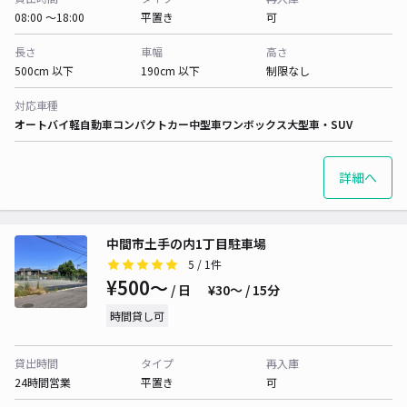
08:00 〜18:00
平置き
可
長さ
車幅
高さ
500cm 以下
190cm 以下
制限なし
対応車種
オートバイ
軽自動車
コンパクトカー
中型車
ワンボックス
大型車・SUV
詳細へ
中間市土手の内1丁目駐車場
5
/ 1件
¥500〜
/ 日
¥30〜 / 15分
時間貸し可
貸出時間
タイプ
再入庫
24時間営業
平置き
可