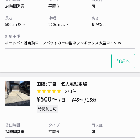
24時間営業
平置き
可
長さ
車幅
高さ
500cm 以下
200cm 以下
制限なし
対応車種
オートバイ
軽自動車
コンパクトカー
中型車
ワンボックス
大型車・SUV
詳細へ
田隈3丁目 個人宅駐車場
5
/ 1件
¥500〜
/ 日
¥45〜 / 15分
時間貸し可
貸出時間
タイプ
再入庫
24時間営業
平置き
可