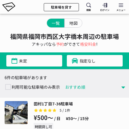
駐車場を貸す
検索
ログイン
メニュー
一覧
地図
福岡県福岡市西区大字橋本周辺の駐車場
アキッパなら
予約
ができて
格安料金
!
未定
指定なし
6件の駐車場があります
利用可能な駐車場のみ表示
田村1丁目7-36駐車場
5
/ 1件
¥500〜
/ 日
¥50〜 / 15分
時間貸し可