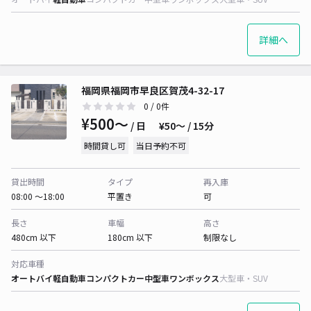
詳細へ
福岡県福岡市早良区賀茂4-32-17
0
/ 0件
¥500〜
/ 日
¥50〜 / 15分
時間貸し可
当日予約不可
貸出時間
タイプ
再入庫
08:00 〜18:00
平置き
可
長さ
車幅
高さ
480cm 以下
180cm 以下
制限なし
対応車種
オートバイ
軽自動車
コンパクトカー
中型車
ワンボックス
大型車・SUV