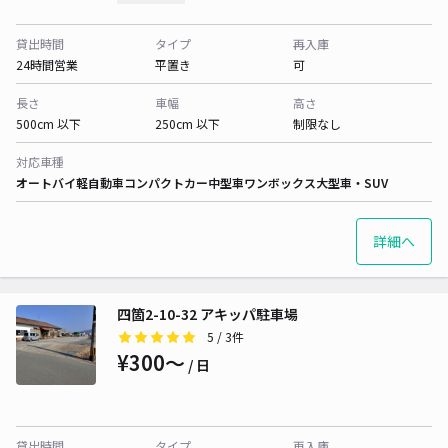
貸出時間
タイプ
再入庫
24時間営業
平置き
可
長さ
車幅
高さ
500cm 以下
250cm 以下
制限なし
対応車種
オートバイ
軽自動車
コンパクトカー
中型車
ワンボックス
大型車・SUV
詳細へ
四箇2-10-32 アキッパ駐車場
5
/ 3件
¥300〜
/ 日
貸出時間
タイプ
再入庫