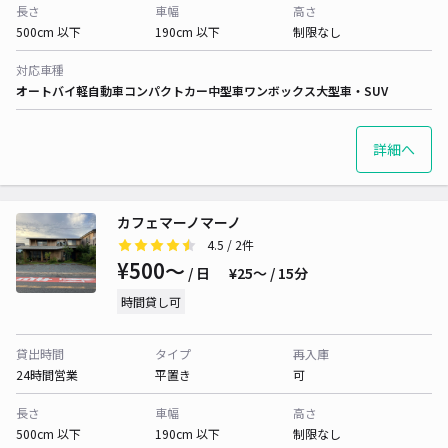
長さ
車幅
高さ
500cm 以下
190cm 以下
制限なし
対応車種
オートバイ
軽自動車
コンパクトカー
中型車
ワンボックス
大型車・SUV
詳細へ
カフェマーノマーノ
4.5
/ 2件
¥500〜
/ 日
¥25〜 / 15分
時間貸し可
貸出時間
タイプ
再入庫
24時間営業
平置き
可
長さ
車幅
高さ
500cm 以下
190cm 以下
制限なし