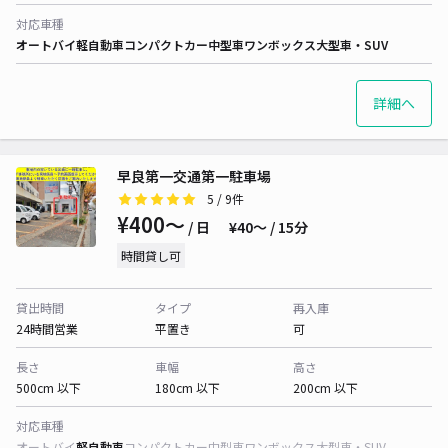
対応車種
オートバイ
軽自動車
コンパクトカー
中型車
ワンボックス
大型車・SUV
詳細へ
早良第一交通第一駐車場
5
/ 9件
¥400〜
/ 日
¥40〜 / 15分
時間貸し可
貸出時間
タイプ
再入庫
24時間営業
平置き
可
長さ
車幅
高さ
500cm 以下
180cm 以下
200cm 以下
対応車種
オートバイ
軽自動車
コンパクトカー
中型車
ワンボックス
大型車・SUV