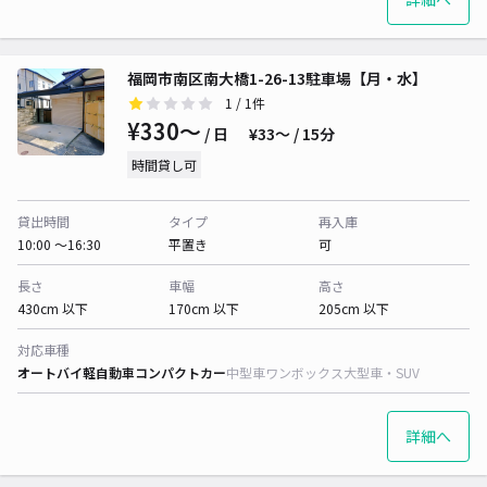
福岡市南区南大橋1-26-13駐車場【月・水】
1
/ 1件
¥330〜
/ 日
¥33〜 / 15分
時間貸し可
貸出時間
タイプ
再入庫
10:00 〜16:30
平置き
可
長さ
車幅
高さ
430cm 以下
170cm 以下
205cm 以下
対応車種
オートバイ
軽自動車
コンパクトカー
中型車
ワンボックス
大型車・SUV
詳細へ