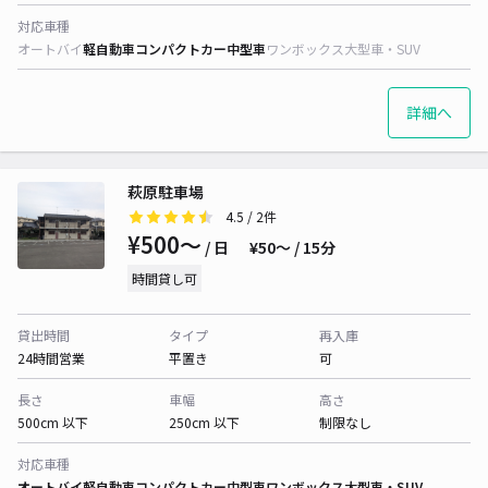
対応車種
オートバイ
軽自動車
コンパクトカー
中型車
ワンボックス
大型車・SUV
詳細へ
萩原駐車場
4.5
/ 2件
¥500〜
/ 日
¥50〜 / 15分
時間貸し可
貸出時間
タイプ
再入庫
24時間営業
平置き
可
長さ
車幅
高さ
500cm 以下
250cm 以下
制限なし
対応車種
オートバイ
軽自動車
コンパクトカー
中型車
ワンボックス
大型車・SUV