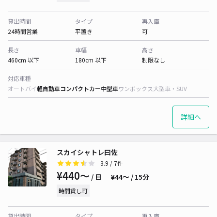
貸出時間
タイプ
再入庫
24時間営業
平置き
可
長さ
車幅
高さ
460cm 以下
180cm 以下
制限なし
対応車種
オートバイ
軽自動車
コンパクトカー
中型車
ワンボックス
大型車・SUV
詳細へ
スカイシャトレ曰佐
3.9
/ 7件
¥440〜
/ 日
¥44〜 / 15分
時間貸し可
貸出時間
タイプ
再入庫