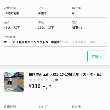
貸出時間
タイプ
再入庫
24時間営業
平置き
可
長さ
車幅
高さ
460cm 以下
180cm 以下
制限なし
対応車種
オートバイ
軽自動車
コンパクトカー
中型車
ワンボックス
大型車・SUV
詳細へ
福岡市南区南大橋1-26-13駐車場【火・木・金】
0
/ 0件
¥330〜
/ 日
貸出時間
タイプ
再入庫