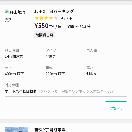
和田2丁目パーキング
4
/ 3件
¥550〜
/ 日
¥55〜 / 15分
時間貸し可
貸出時間
タイプ
再入庫
24時間営業
平置き
可
長さ
車幅
高さ
400cm 以下
200cm 以下
制限なし
対応車種
オートバイ
軽自動車
コンパクトカー
中型車
ワンボックス
大型車・SUV
詳細へ
若久2丁目駐車場