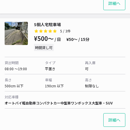
詳細へ
S個人宅駐車場
5
/ 3件
¥500〜
/ 日
¥50〜 / 15分
時間貸し可
貸出時間
タイプ
再入庫
08:00 〜19:00
平置き
可
長さ
車幅
高さ
500cm 以下
190cm 以下
制限なし
対応車種
オートバイ
軽自動車
コンパクトカー
中型車
ワンボックス
大型車・SUV
詳細へ