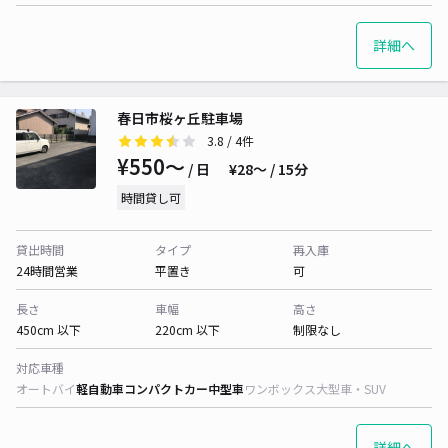
詳細へ
春日市桜ヶ丘駐車場
3.8
/ 4件
¥550〜
/ 日
¥28〜 / 15分
時間貸し可
貸出時間
タイプ
再入庫
24時間営業
平置き
可
長さ
車幅
高さ
450cm 以下
220cm 以下
制限なし
対応車種
オートバイ
軽自動車
コンパクトカー
中型車
ワンボックス
大型車・SUV
詳細へ