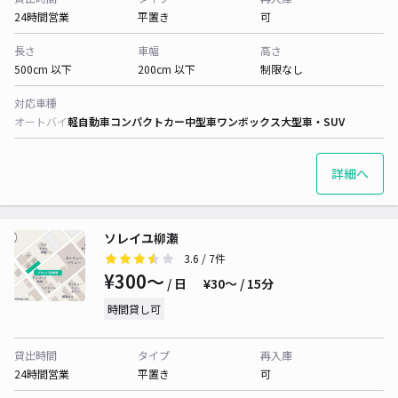
24時間営業
平置き
可
長さ
車幅
高さ
500cm 以下
200cm 以下
制限なし
対応車種
オートバイ
軽自動車
コンパクトカー
中型車
ワンボックス
大型車・SUV
詳細へ
ソレイユ柳瀬
3.6
/ 7件
¥300〜
/ 日
¥30〜 / 15分
時間貸し可
貸出時間
タイプ
再入庫
24時間営業
平置き
可