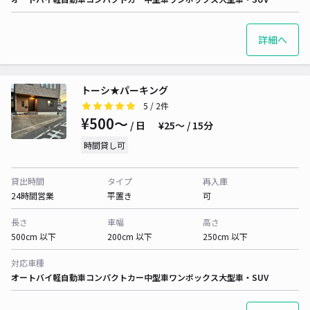
詳細へ
トーシ★パーキング
5
/ 2件
¥500〜
/ 日
¥25〜 / 15分
時間貸し可
貸出時間
タイプ
再入庫
24時間営業
平置き
可
長さ
車幅
高さ
500cm 以下
200cm 以下
250cm 以下
対応車種
オートバイ
軽自動車
コンパクトカー
中型車
ワンボックス
大型車・SUV