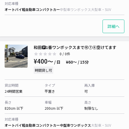
対応車種
オートバイ
軽自動車
コンパクトカー
中型車
ワンボックス
大型車・SUV
詳細へ
和田🅿️1番ワンボックスまで🉑⑦⑧空けてます
0
/ 0件
¥400〜
/ 日
¥60〜 / 15分
時間貸し可
貸出時間
タイプ
再入庫
24時間営業
平置き
可
長さ
車幅
高さ
820cm 以下
200cm 以下
制限なし
対応車種
オートバイ
軽自動車
コンパクトカー
中型車
ワンボックス
大型車・SUV