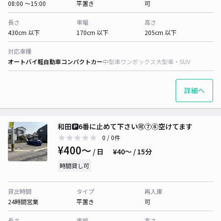
08:00 〜15:00
平置き
可
長さ
車幅
高さ
430cm 以下
170cm 以下
205cm 以下
対応車種
オートバイ
軽自動車
コンパクトカー
中型車
ワンボックス
大型車・SUV
詳細へ
和田🅿️6番に止めて下さい🉑⑦⑧空けてます
0
/ 0件
¥400〜
/ 日
¥40〜 / 15分
時間貸し可
貸出時間
タイプ
再入庫
24時間営業
平置き
可
長さ
車幅
高さ