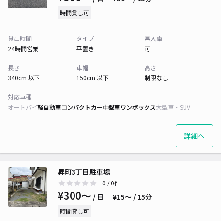
時間貸し可
貸出時間
タイプ
再入庫
24時間営業
平置き
可
長さ
車幅
高さ
340cm 以下
150cm 以下
制限なし
対応車種
オートバイ
軽自動車
コンパクトカー
中型車
ワンボックス
大型車・SUV
詳細へ
昇町3丁目駐車場
0
/ 0件
¥300〜
/ 日
¥15〜 / 15分
時間貸し可