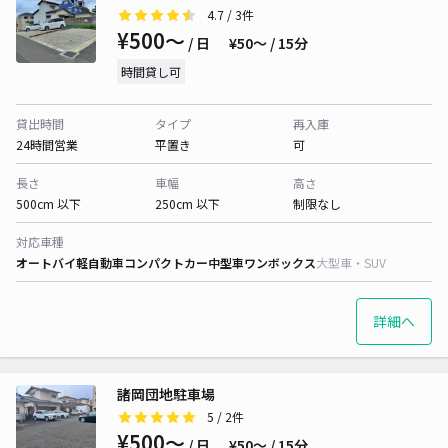
4.7
/ 3件
¥500〜
/ 日
¥50〜 / 15分
時間貸し可
貸出時間
タイプ
再入庫
24時間営業
平置き
可
長さ
車幅
高さ
500cm 以下
250cm 以下
制限なし
対応車種
オートバイ
軽自動車
コンパクトカー
中型車
ワンボックス
大型車・SUV
詳細へ
諸岡団地駐車場
5
/ 2件
¥500〜
/ 日
¥50〜 / 15分