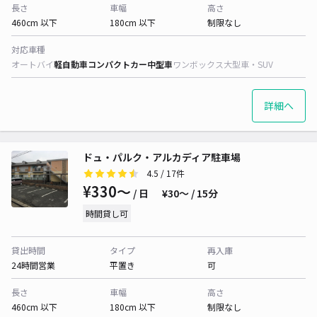
長さ
車幅
高さ
460cm 以下
180cm 以下
制限なし
対応車種
オートバイ
軽自動車
コンパクトカー
中型車
ワンボックス
大型車・SUV
詳細へ
ドュ・パルク・アルカディア駐車場
4.5
/ 17件
¥330〜
/ 日
¥30〜 / 15分
時間貸し可
貸出時間
タイプ
再入庫
24時間営業
平置き
可
長さ
車幅
高さ
460cm 以下
180cm 以下
制限なし