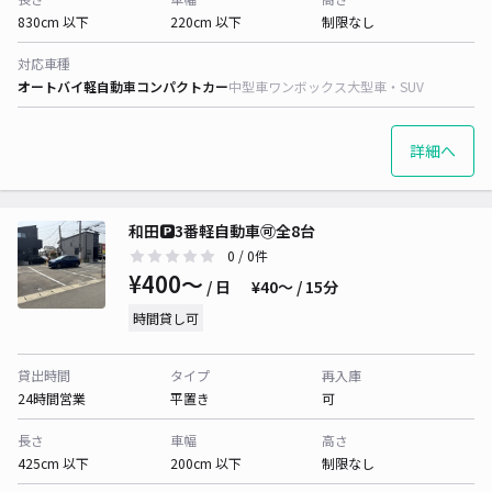
830cm 以下
220cm 以下
制限なし
対応車種
オートバイ
軽自動車
コンパクトカー
中型車
ワンボックス
大型車・SUV
詳細へ
和田🅿️3番軽自動車🉑全8台
0
/ 0件
¥400〜
/ 日
¥40〜 / 15分
時間貸し可
貸出時間
タイプ
再入庫
24時間営業
平置き
可
長さ
車幅
高さ
425cm 以下
200cm 以下
制限なし