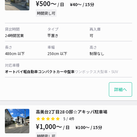
¥500〜
/ 日
¥40〜 / 15分
時間貸し可
貸出時間
タイプ
再入庫
24時間営業
平置き
可
長さ
車幅
高さ
480cm 以下
250cm 以下
制限なし
対応車種
オートバイ
軽自動車
コンパクトカー
中型車
ワンボックス
大型車・SUV
詳細へ
高美台2丁目28 O邸☆アキッパ駐車場
5
/ 4件
¥1,000〜
/ 日
¥100〜 / 15分
時間貸し可