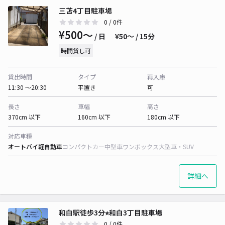
三苫4丁目駐車場
0
/ 0件
¥500〜
/ 日
¥50〜 / 15分
時間貸し可
貸出時間
タイプ
再入庫
11:30 〜20:30
平置き
可
長さ
車幅
高さ
370cm 以下
160cm 以下
180cm 以下
対応車種
オートバイ
軽自動車
コンパクトカー
中型車
ワンボックス
大型車・SUV
詳細へ
和白駅徒歩3分⭐︎和白3丁目駐車場
0
/ 0件