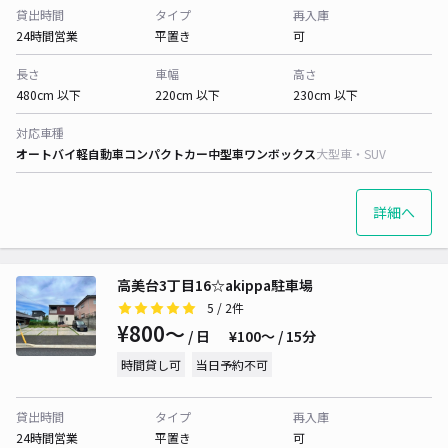
貸出時間
タイプ
再入庫
24時間営業
平置き
可
長さ
車幅
高さ
480cm 以下
220cm 以下
230cm 以下
対応車種
オートバイ
軽自動車
コンパクトカー
中型車
ワンボックス
大型車・SUV
詳細へ
高美台3丁目16☆akippa駐車場
5
/ 2件
¥800〜
/ 日
¥100〜 / 15分
時間貸し可
当日予約不可
貸出時間
タイプ
再入庫
24時間営業
平置き
可