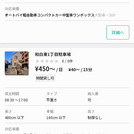
対応車種
オートバイ
軽自動車
コンパクトカー
中型車
ワンボックス
大型車・SUV
詳細へ
和白東1丁目駐車場
0
/ 0件
¥450〜
/ 日
¥40〜 / 15分
時間貸し可
貸出時間
タイプ
再入庫
08:30 〜17:00
平置き
可
長さ
車幅
高さ
480cm 以下
180cm 以下
制限なし
対応車種