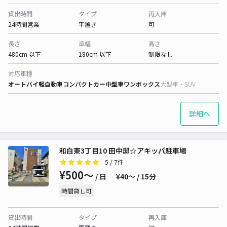
貸出時間
タイプ
再入庫
24時間営業
平置き
可
長さ
車幅
高さ
480cm 以下
180cm 以下
制限なし
対応車種
オートバイ
軽自動車
コンパクトカー
中型車
ワンボックス
大型車・SUV
詳細へ
和白東3丁目10 田中邸☆アキッパ駐車場
5
/ 7件
¥500〜
/ 日
¥40〜 / 15分
時間貸し可
貸出時間
タイプ
再入庫