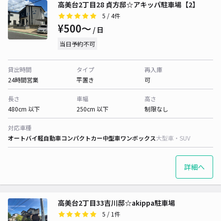
高美台2丁目28 貞方邸☆アキッパ駐車場【2】
5
/ 4件
¥500〜
/ 日
当日予約不可
貸出時間
タイプ
再入庫
24時間営業
平置き
可
長さ
車幅
高さ
480cm 以下
250cm 以下
制限なし
対応車種
オートバイ
軽自動車
コンパクトカー
中型車
ワンボックス
大型車・SUV
詳細へ
高美台2丁目33吉川邸☆akippa駐車場
5
/ 1件