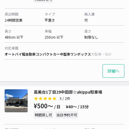
貸出時間
タイプ
再入庫
24時間営業
平置き
可
長さ
車幅
高さ
480cm 以下
250cm 以下
制限なし
対応車種
オートバイ
軽自動車
コンパクトカー
中型車
ワンボックス
大型車・SUV
詳細へ
高美台1丁目29中田邸☆akippa駐車場
5
/ 2件
¥500〜
/ 日
¥40〜 / 15分
時間貸し可
当日予約不可