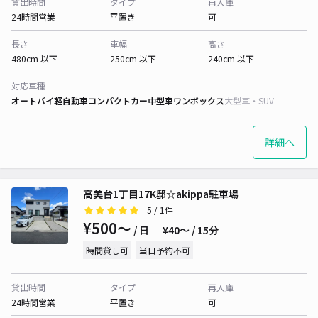
貸出時間
タイプ
再入庫
24時間営業
平置き
可
長さ
車幅
高さ
480cm 以下
250cm 以下
240cm 以下
対応車種
オートバイ
軽自動車
コンパクトカー
中型車
ワンボックス
大型車・SUV
詳細へ
高美台1丁目17K邸☆akippa駐車場
5
/ 1件
¥500〜
/ 日
¥40〜 / 15分
時間貸し可
当日予約不可
貸出時間
タイプ
再入庫
24時間営業
平置き
可