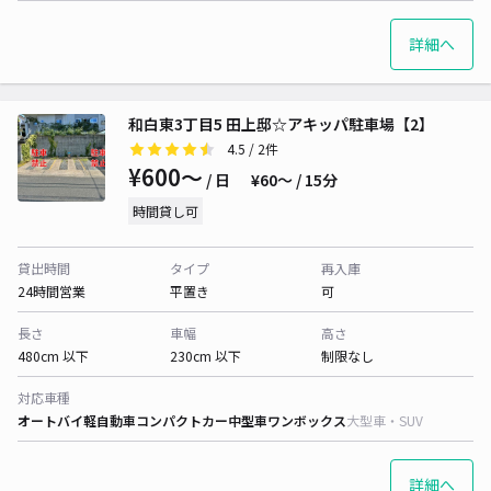
詳細へ
和白東3丁目5 田上邸☆アキッパ駐車場【2】
4.5
/ 2件
¥600〜
/ 日
¥60〜 / 15分
時間貸し可
貸出時間
タイプ
再入庫
24時間営業
平置き
可
長さ
車幅
高さ
480cm 以下
230cm 以下
制限なし
対応車種
オートバイ
軽自動車
コンパクトカー
中型車
ワンボックス
大型車・SUV
詳細へ