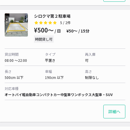
シロクマ第２駐車場
5
/ 2件
¥500〜
/ 日
¥50〜 / 15分
時間貸し可
貸出時間
タイプ
再入庫
08:00 〜22:00
平置き
可
長さ
車幅
高さ
500cm 以下
190cm 以下
制限なし
対応車種
オートバイ
軽自動車
コンパクトカー
中型車
ワンボックス
大型車・SUV
詳細へ