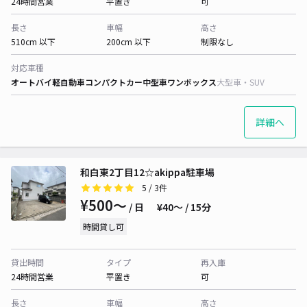
24時間営業
平置き
可
長さ
車幅
高さ
510cm 以下
200cm 以下
制限なし
対応車種
オートバイ
軽自動車
コンパクトカー
中型車
ワンボックス
大型車・SUV
詳細へ
和白東2丁目12☆akippa駐車場
5
/ 3件
¥500〜
/ 日
¥40〜 / 15分
時間貸し可
貸出時間
タイプ
再入庫
24時間営業
平置き
可
長さ
車幅
高さ