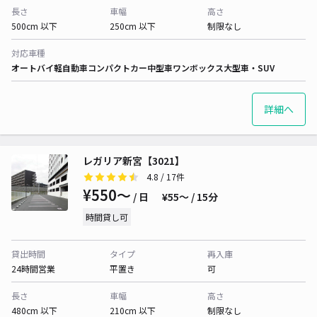
長さ
車幅
高さ
500cm 以下
250cm 以下
制限なし
対応車種
オートバイ
軽自動車
コンパクトカー
中型車
ワンボックス
大型車・SUV
詳細へ
レガリア新宮【3021】
4.8
/ 17件
¥550〜
/ 日
¥55〜 / 15分
時間貸し可
貸出時間
タイプ
再入庫
24時間営業
平置き
可
長さ
車幅
高さ
480cm 以下
210cm 以下
制限なし