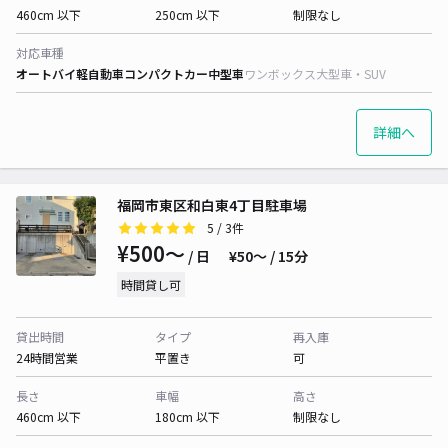
460cm 以下
250cm 以下
制限なし
対応車種
オートバイ
軽自動車
コンパクトカー
中型車
ワンボックス
大型車・SUV
詳細へ
福岡市東区和白東4丁目駐車場
5
/ 3件
¥500〜
/ 日
¥50〜 / 15分
時間貸し可
貸出時間
タイプ
再入庫
24時間営業
平置き
可
長さ
車幅
高さ
460cm 以下
180cm 以下
制限なし