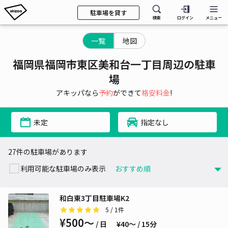
駐車場を貸す
検索
ログイン
メニュー
一覧
地図
福岡県福岡市東区美和台一丁目周辺の駐車
場
アキッパなら
予約
ができて
格安料金
!
未定
指定なし
27件の駐車場があります
利用可能な駐車場のみ表示
和白東3丁目駐車場K2
5
/ 1件
¥500〜
/ 日
¥40〜 / 15分