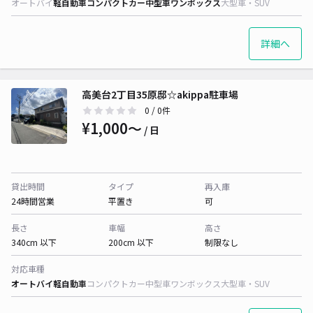
オートバイ
軽自動車
コンパクトカー
中型車
ワンボックス
大型車・SUV
詳細へ
高美台2丁目35原邸☆akippa駐車場
0
/ 0件
¥1,000〜
/ 日
貸出時間
タイプ
再入庫
24時間営業
平置き
可
長さ
車幅
高さ
340cm 以下
200cm 以下
制限なし
対応車種
オートバイ
軽自動車
コンパクトカー
中型車
ワンボックス
大型車・SUV