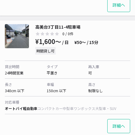
詳細へ
高美台3丁目11-4駐車場
0
/ 0件
¥1,600〜
/ 日
¥50〜 / 15分
時間貸し可
貸出時間
タイプ
再入庫
24時間営業
平置き
可
長さ
車幅
高さ
340cm 以下
150cm 以下
制限なし
対応車種
オートバイ
軽自動車
コンパクトカー
中型車
ワンボックス
大型車・SUV
詳細へ