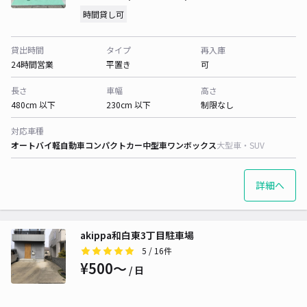
時間貸し可
貸出時間
タイプ
再入庫
24時間営業
平置き
可
長さ
車幅
高さ
480cm 以下
230cm 以下
制限なし
対応車種
オートバイ
軽自動車
コンパクトカー
中型車
ワンボックス
大型車・SUV
詳細へ
akippa和白東3丁目駐車場
5
/ 16件
¥500〜
/ 日