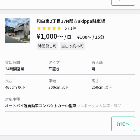
和白東2丁目37N邸☆akippa駐車場
5
/ 1件
¥1,000〜
/ 日
¥100〜 / 15分
時間貸し可
当日予約不可
貸出時間
タイプ
再入庫
24時間営業
平置き
可
長さ
車幅
高さ
460cm 以下
300cm 以下
250cm 以下
対応車種
オートバイ
軽自動車
コンパクトカー
中型車
ワンボックス
大型車・SUV
詳細へ