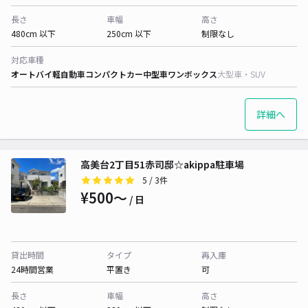
長さ
車幅
高さ
480cm 以下
250cm 以下
制限なし
対応車種
オートバイ
軽自動車
コンパクトカー
中型車
ワンボックス
大型車・SUV
詳細へ
高美台2丁目51赤司邸☆akippa駐車場
5
/ 3件
¥500〜
/ 日
貸出時間
タイプ
再入庫
24時間営業
平置き
可
長さ
車幅
高さ