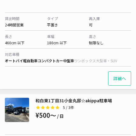
貸出時間
タイプ
再入庫
24時間営業
平置き
可
長さ
車幅
高さ
460cm 以下
180cm 以下
制限なし
対応車種
オートバイ
軽自動車
コンパクトカー
中型車
ワンボックス
大型車・SUV
詳細へ
和白東1丁目31小金丸邸☆akippa駐車場
5
/ 3件
¥500〜
/ 日