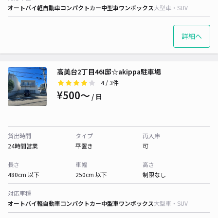
オートバイ
軽自動車
コンパクトカー
中型車
ワンボックス
大型車・SUV
詳細へ
高美台2丁目46I邸☆akippa駐車場
4
/ 3件
¥500〜
/ 日
貸出時間
タイプ
再入庫
24時間営業
平置き
可
長さ
車幅
高さ
480cm 以下
250cm 以下
制限なし
対応車種
オートバイ
軽自動車
コンパクトカー
中型車
ワンボックス
大型車・SUV