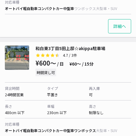
対応車種
オートバイ
軽自動車
コンパクトカー
中型車
ワンボックス
大型車・SUV
詳細へ
和白東3丁目5田上邸☆akippa駐車場
4.7
/ 3件
¥600〜
/ 日
¥60〜 / 15分
時間貸し可
貸出時間
タイプ
再入庫
24時間営業
平置き
可
長さ
車幅
高さ
480cm 以下
230cm 以下
制限なし
対応車種
オートバイ
軽自動車
コンパクトカー
中型車
ワンボックス
大型車・SUV