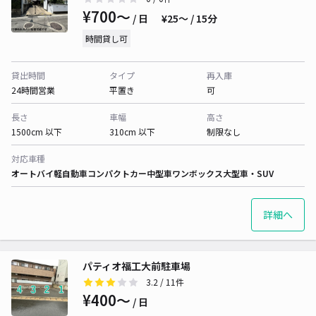
¥700〜
/ 日
¥25〜 / 15分
時間貸し可
貸出時間
タイプ
再入庫
24時間営業
平置き
可
長さ
車幅
高さ
1500cm 以下
310cm 以下
制限なし
対応車種
オートバイ
軽自動車
コンパクトカー
中型車
ワンボックス
大型車・SUV
詳細へ
パティオ福工大前駐車場
3.2
/ 11件
¥400〜
/ 日