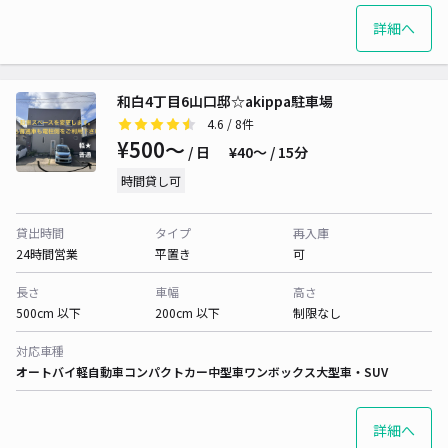
詳細へ
和白4丁目6山口邸☆akippa駐車場
4.6
/ 8件
¥500〜
/ 日
¥40〜 / 15分
時間貸し可
貸出時間
タイプ
再入庫
24時間営業
平置き
可
長さ
車幅
高さ
500cm 以下
200cm 以下
制限なし
対応車種
オートバイ
軽自動車
コンパクトカー
中型車
ワンボックス
大型車・SUV
詳細へ