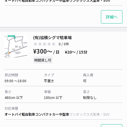
オートバイ
軽自動車
コンパクトカー
中型車
ワンボックス
大型車・SUV
詳細へ
(有)協積シグマ駐車場
0
/ 0件
¥300〜
/ 日
¥20〜 / 15分
時間貸し可
貸出時間
タイプ
再入庫
09:00 〜18:00
平置き
可
長さ
車幅
高さ
460cm 以下
180cm 以下
制限なし
対応車種
オートバイ
軽自動車
コンパクトカー
中型車
ワンボックス
大型車・SUV