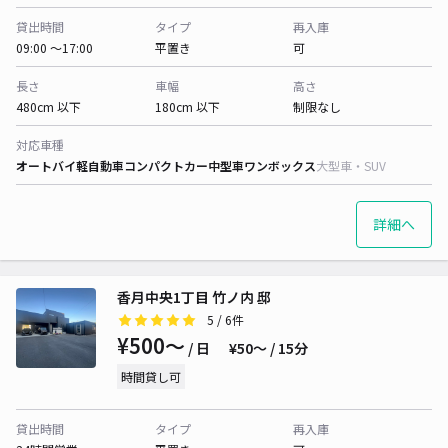
貸出時間
タイプ
再入庫
09:00 〜17:00
平置き
可
長さ
車幅
高さ
480cm 以下
180cm 以下
制限なし
対応車種
オートバイ
軽自動車
コンパクトカー
中型車
ワンボックス
大型車・SUV
詳細へ
香月中央1丁目 竹ノ内 邸
5
/ 6件
¥500〜
/ 日
¥50〜 / 15分
時間貸し可
貸出時間
タイプ
再入庫