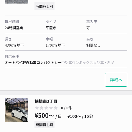
時間貸し可
貸出時間
タイプ
再入庫
24時間営業
平置き
可
長さ
車幅
高さ
430cm 以下
170cm 以下
制限なし
対応車種
オートバイ
軽自動車
コンパクトカー
中型車
ワンボックス
大型車・SUV
詳細へ
楠橋南3丁目
0
/ 0件
¥500〜
/ 日
¥100〜 / 15分
時間貸し可