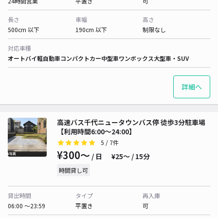
24時間営業
平置き
可
長さ
車幅
高さ
500cm 以下
190cm 以下
制限なし
対応車種
オートバイ
軽自動車
コンパクトカー
中型車
ワンボックス
大型車・SUV
詳細へ
高速バス千代ニュータウンバス停 徒歩3分駐車場
【利用時間6:00～24:00】
5
/ 7件
¥300〜
/ 日
¥25〜 / 15分
時間貸し可
貸出時間
タイプ
再入庫
06:00 〜23:59
平置き
可