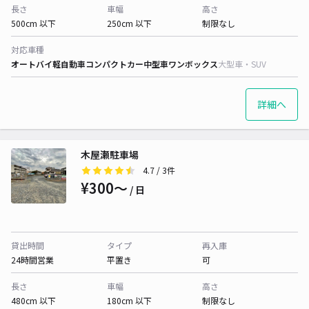
長さ
車幅
高さ
500cm 以下
250cm 以下
制限なし
対応車種
オートバイ
軽自動車
コンパクトカー
中型車
ワンボックス
大型車・SUV
詳細へ
木屋瀬駐車場
4.7
/ 3件
¥300〜
/ 日
貸出時間
タイプ
再入庫
24時間営業
平置き
可
長さ
車幅
高さ
480cm 以下
180cm 以下
制限なし