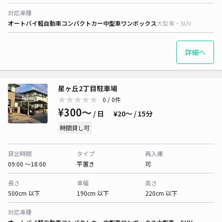
対応車種
オートバイ
軽自動車
コンパクトカー
中型車
ワンボックス
大型車・SUV
詳細へ
星ヶ丘2丁目駐車場
0
/ 0件
¥300〜
/ 日
¥20〜 / 15分
時間貸し可
貸出時間
タイプ
再入庫
09:00 〜18:00
平置き
可
長さ
車幅
高さ
500cm 以下
190cm 以下
220cm 以下
対応車種