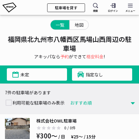
駐車場を貸す
検索
ログイン
メニュー
一覧
地図
福岡県北九州市八幡西区馬場山西周辺の駐
車場
アキッパなら
予約
ができて
格安料金
!
未定
指定なし
7件の駐車場があります
利用可能な駐車場のみ表示
株式会社OWL駐車場
0
/ 0件
¥300〜
/ 日
¥25〜 / 15分