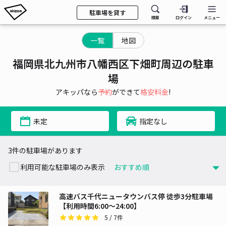
駐車場を貸す
検索
ログイン
メニュー
一覧
地図
福岡県北九州市八幡西区下畑町周辺の駐車
場
アキッパなら
予約
ができて
格安料金
!
未定
指定なし
3件の駐車場があります
利用可能な駐車場のみ表示
高速バス千代ニュータウンバス停 徒歩3分駐車場
【利用時間6:00～24:00】
5
/ 7件