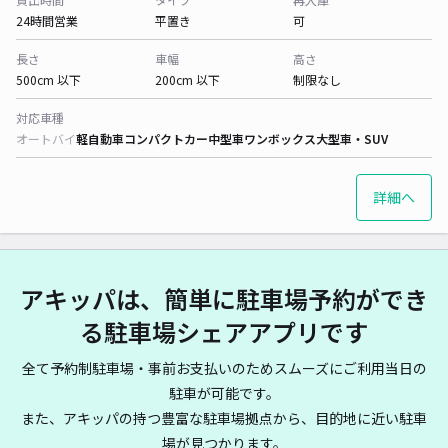
24時間営業
平置き
可
長さ
車幅
高さ
500cm 以下
200cm 以下
制限なし
対応車種
オートバイ
軽自動車
コンパクトカー
中型車
ワンボックス
大型車・SUV
詳細へ
アキッパは、簡単に駐車場予約ができ
る駐車場シェアアプリです
全て予約制駐車場・事前お支払いのためスムーズにご利用当日の
駐車が可能です。
また、アキッパの持つ豊富な駐車場拠点から、目的地に近い駐車
場が見つかります。