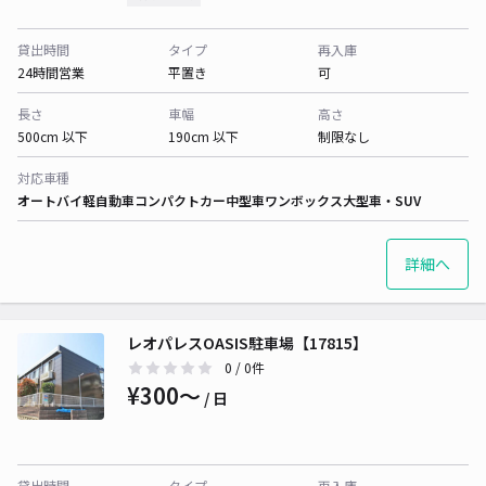
貸出時間
タイプ
再入庫
24時間営業
平置き
可
長さ
車幅
高さ
500cm 以下
190cm 以下
制限なし
対応車種
オートバイ
軽自動車
コンパクトカー
中型車
ワンボックス
大型車・SUV
詳細へ
レオパレスOASIS駐車場【17815】
0
/ 0件
¥300〜
/ 日
貸出時間
タイプ
再入庫