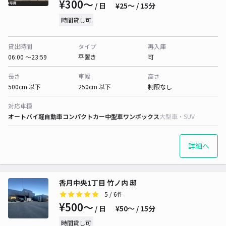
¥300〜
/ 日
¥25〜 / 15分
時間貸し可
貸出時間
タイプ
再入庫
06:00 〜23:59
平置き
可
長さ
車幅
高さ
500cm 以下
250cm 以下
制限なし
対応車種
オートバイ
軽自動車
コンパクトカー
中型車
ワンボックス
大型車・SUV
詳細へ
香月中央1丁目 竹ノ内 邸
5
/ 6件
¥500〜
/ 日
¥50〜 / 15分
時間貸し可