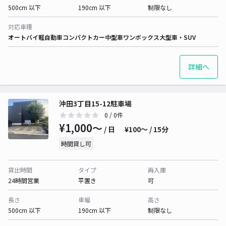
500cm 以下
190cm 以下
制限なし
対応車種
オートバイ
軽自動車
コンパクトカー
中型車
ワンボックス
大型車・SUV
詳細へ
沖田3丁目15-12駐車場
0
/ 0件
¥1,000〜
/ 日
¥100〜 / 15分
時間貸し可
貸出時間
タイプ
再入庫
24時間営業
平置き
可
長さ
車幅
高さ
500cm 以下
190cm 以下
制限なし