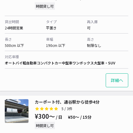
時間貸し可
貸出時間
タイプ
再入庫
24時間営業
平置き
可
長さ
車幅
高さ
500cm 以下
190cm 以下
制限なし
対応車種
オートバイ
軽自動車
コンパクトカー
中型車
ワンボックス
大型車・SUV
詳細へ
カーポート付、通谷駅から徒歩4分
5
/ 3件
¥300〜
/ 日
¥50〜 / 15分
時間貸し可