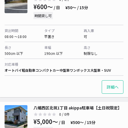
¥600〜
/ 日
¥50〜 / 15分
時間貸し可
貸出時間
タイプ
再入庫
08:00 〜18:00
平置き
可
長さ
車幅
高さ
500cm 以下
190cm 以下
制限なし
対応車種
オートバイ
軽自動車
コンパクトカー
中型車
ワンボックス
大型車・SUV
詳細へ
八幡西区北筑1丁目 akippa駐車場【土日祝限定】
0
/ 0件
¥5,000〜
/ 日
¥500〜 / 15分