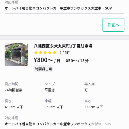
対応車種
オートバイ
軽自動車
コンパクトカー
中型車
ワンボックス
大型車・SUV
詳細へ
八幡西区永犬丸東町2丁目駐車場
5
/ 5件
¥800〜
/ 日
¥50〜 / 15分
時間貸し可
貸出時間
タイプ
再入庫
24時間営業
平置き
可
長さ
車幅
高さ
490cm 以下
350cm 以下
350cm 以下
対応車種
オートバイ
軽自動車
コンパクトカー
中型車
ワンボックス
大型車・SUV