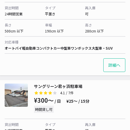
貸出時間
タイプ
再入庫
24時間営業
平置き
可
長さ
車幅
高さ
500cm 以下
190cm 以下
280cm 以下
対応車種
オートバイ
軽自動車
コンパクトカー
中型車
ワンボックス
大型車・SUV
詳細へ
サングリーン君ヶ浜駐車場
4.1
/ 7件
¥300〜
/ 日
¥25〜 / 15分
時間貸し可
貸出時間
タイプ
再入庫