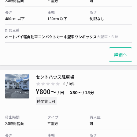
24時間営業
平置き
可
長さ
車幅
高さ
480cm 以下
180cm 以下
制限なし
対応車種
オートバイ
軽自動車
コンパクトカー
中型車
ワンボックス
大型車・SUV
詳細へ
セントハウス駐車場
0
/ 0件
¥800〜
/ 日
¥80〜 / 15分
時間貸し可
貸出時間
タイプ
再入庫
24時間営業
平置き
可
長さ
車幅
高さ