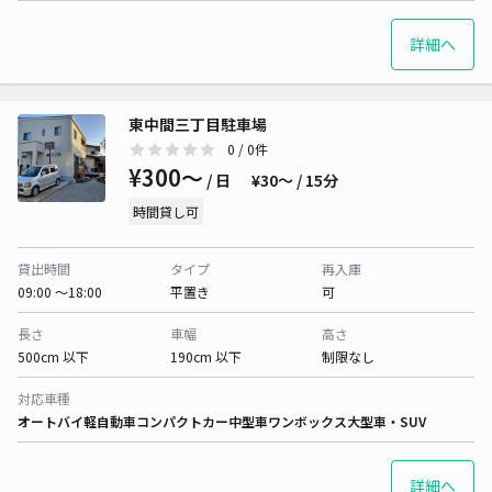
詳細へ
東中間三丁目駐車場
0
/ 0件
¥300〜
/ 日
¥30〜 / 15分
時間貸し可
貸出時間
タイプ
再入庫
09:00 〜18:00
平置き
可
長さ
車幅
高さ
500cm 以下
190cm 以下
制限なし
対応車種
オートバイ
軽自動車
コンパクトカー
中型車
ワンボックス
大型車・SUV
詳細へ