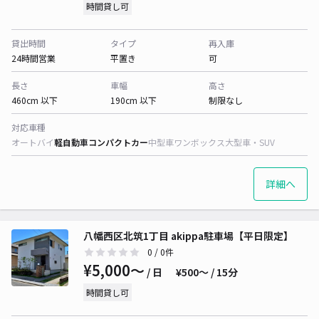
時間貸し可
貸出時間
タイプ
再入庫
24時間営業
平置き
可
長さ
車幅
高さ
460cm 以下
190cm 以下
制限なし
対応車種
オートバイ
軽自動車
コンパクトカー
中型車
ワンボックス
大型車・SUV
詳細へ
八幡西区北筑1丁目 akippa駐車場【平日限定】
0
/ 0件
¥5,000〜
/ 日
¥500〜 / 15分
時間貸し可