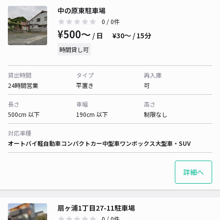
中の原東駐車場
0
/ 0件
¥500〜
/ 日
¥30〜 / 15分
時間貸し可
貸出時間
タイプ
再入庫
24時間営業
平置き
可
長さ
車幅
高さ
500cm 以下
190cm 以下
制限なし
対応車種
オートバイ
軽自動車
コンパクトカー
中型車
ワンボックス
大型車・SUV
詳細へ
扇ヶ浦1丁目27-11駐車場
0
/ 0件