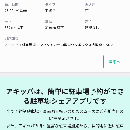
貸出時間
タイプ
再入庫
09:00 〜18:00
平置き
可
長さ
車幅
高さ
550cm 以下
310cm 以下
制限なし
対応車種
オートバイ
軽自動車
コンパクトカー
中型車
ワンボックス
大型車・SUV
詳細へ
アキッパは、簡単に駐車場予約ができ
る駐車場シェアアプリです
全て予約制駐車場・事前お支払いのためスムーズにご利用当日の
駐車が可能です。
また、アキッパの持つ豊富な駐車場拠点から、目的地に近い駐車