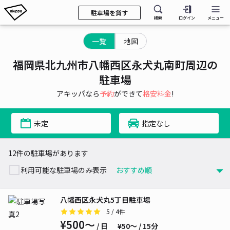
駐車場を貸す
検索
ログイン
メニュー
一覧
地図
福岡県北九州市八幡西区永犬丸南町周辺の
駐車場
アキッパなら
予約
ができて
格安料金
!
未定
指定なし
12件の駐車場があります
利用可能な駐車場のみ表示
八幡西区永犬丸5丁目駐車場
5
/ 4件
¥500〜
/ 日
¥50〜 / 15分