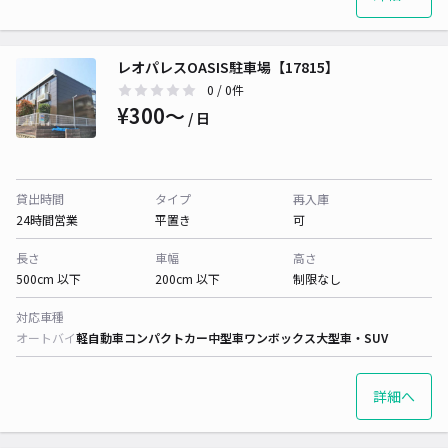
レオパレスOASIS駐車場【17815】
0
/ 0件
¥300〜
/ 日
貸出時間
タイプ
再入庫
24時間営業
平置き
可
長さ
車幅
高さ
500cm 以下
200cm 以下
制限なし
対応車種
オートバイ
軽自動車
コンパクトカー
中型車
ワンボックス
大型車・SUV
詳細へ